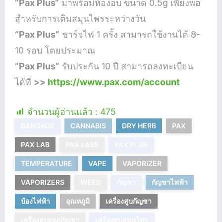
“Pax
Plus
“
มาพร้อมห้องอบ ขนาด 0.5g เพียงพอ
สำหรับการเติมสมุนไพรระหว่างวัน
“Pax Plus”
ชาร์จไฟ 1 ครั้ง สามารถใช้งานได้ 8-
10 รอบ โดยประมาณ
“Pax Plus”
รับประกัน 10 ปี สามารถลงทะเบียน
ได้ที่
>>
https://www.pax.com/account
จำนวนผู้อ่านแล้ว :
475
BANGKOK
CANNABIS
DRY HERB
PAX
PAX LAB
PAX LABS
PAX PLUS
TEMPERATURE
VAPE
VAPORIZER
VAPORIZERS
WEED
กัญชา
กัญชาไฟฟ้า
บ้องไฟฟ้า
อุณหภูมิ
เครื่องสูบกัญชา
เครื่องสูบดอกกัญชา
เครื่องสูบสมุนไพร