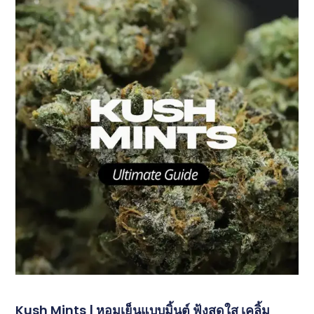
Kush Mints | หอมเย็นแบบมิ้นต์ ฟุ้งสดใส เคลิ้ม