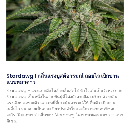
Stardawg | กลิ่นแรงบูสต์อารมณ์ ลอยไว เบิกบาน
แบบหมาดาว
Stardawg – แรงแบบมีสไตล์ เคลิ้มสดใส หัวใจเต้นเป็นจังหวะบวก
Stardawg เป็นหนึ่งในสายพันธุ์ที่โด่งดังจากฝั่งอเมริกา ด้วยกลิ่น
แรงเฉียบเฉพาะตัว และฤทธิ์ที่กระตุ้นอารมณ์ให้ ตื่นตัว เบิกบาน
เคลิ้มไว จนกลายเป็นสายเขียวประจำใจของใครหลายคนที่ชอบ
อะไร “ดิบแต่บวก” กลิ่นของ Stardawg โดดเด่นชัดเจนมาก — แนว
ดีเซล,