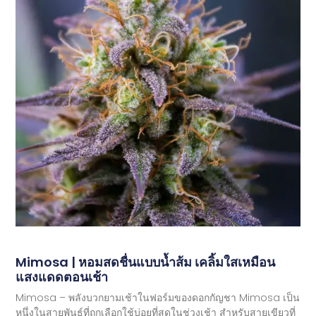
Mimosa | หอมสดชื่นแบบน้ำส้ม เคลิ้มใสเหมือน
แสงแดดตอนเช้า
Mimosa – พลังบวกยามเช้าในฟอร์มของดอกกัญชา Mimosa เป็น
หนึ่งในสายพันธุ์ที่ถูกเลือกใช้บ่อยที่สุดในช่วงเช้า สำหรับสายเขียวที่