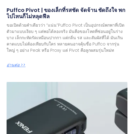
Puffco Pivot | ของเล็กที่รสชัด จัดจ้าน ชัดถึงใจ พก
ไปไหนก็ไม่หลุดฟีล
ขอเปิดด้วยคำเดียวว่า “แน่น”Puffco Pivot เป็นอุปกรณ์พกพาที่เปิด
ตัวมาแบบเงียบ ๆ แต่พอได้ลองจริง มันคือของโหดที่ซ่อนอยู่ในร่าง
บาง เล็กกะทัดรัดเหมือนปากกา แต่กลิ่น รส และสัมผัสที่ได้ มันเกิน
คาดแบบไม่ต้องเทียบกับใคร หลายคนอาจคุ้นชื่อ Puffco จากรุ่น
ใหญ่ ๆ อย่าง Peak หรือ Proxy แต่ Pivot คือลูกผสมรุ่นใหม่ท
อ่านต่อ >>