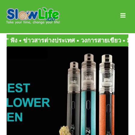
Skip
Main
to
Men
content
 • วงการสายเขียว • มิตรสหายกัญ • สายเขียวเด็ดๆ
Page
Page
Page
Page
Page