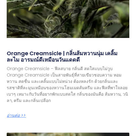
Orange Creamsicle | กลิ่นส้มหวานนุ่ม เคลิ้ม
ละไม อารมณ์ดีเหมือนวันแดดดี
Orange Creamsicle – ฟีลสบาย กลิ่นดี สดใสแบบไม่วูบ
Orange Creamsicle เป็นสายพันธุ์ที่สายเขียวชอบความ หอม
หวาน สดชื่น และเคลิ้มแบบไม่หน่วง ต้องหลงรัก ด้วยกลิ่นและ
รสชาติที่ละมุนเหมือนของหวานโฮมเมดส้มครีม และฟีลที่พาใจลอย
เบาๆ เหมาะกับวันที่อยากพักแบบสดใส กลิ่นของมันคือ ส้มหวาน, วนิ
ลา, ครีม และกลิ่นเปลือก
อ่านต่อ >>