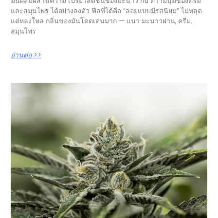
มันผสมผสานความ เปรี้ยวสดชื่นของมะนาว กับ ความนุ่มของครีม
และสมุนไพร ได้อย่างลงตัว ฟีลที่ได้คือ “ลอยแบบมีรสนิยม” ไม่หลุด
แต่หลงใหล กลิ่นของมันโดดเด่นมาก — แนว มะนาวฝาน, ครีม,
สมุนไพร
อ่านต่อ >>