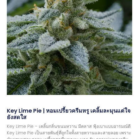
Key Lime Pie | หอมเปรี้ยวครีมหรู เคลิ้มละมุนแต่ใจ
ยังสดใส
Key Lime Pie – เคลิ้มกลิ่นขนมหวาน มีคลาส ฟุ้งเบาแบบอารมณ์ดี
Key Lime Pie เป็นสายพันธุ์ที่ถูกใจทั้งสายหวานและสายลอย เพราะ