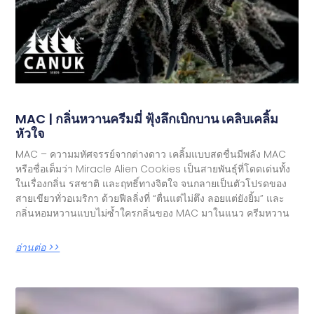
MAC | กลิ่นหวานครีมมี่ ฟุ้งลึกเบิกบาน เคลิบเคลิ้ม
หัวใจ
MAC – ความมหัศจรรย์จากต่างดาว เคลิ้มแบบสดชื่นมีพลัง MAC
หรือชื่อเต็มว่า Miracle Alien Cookies เป็นสายพันธุ์ที่โดดเด่นทั้ง
ในเรื่องกลิ่น รสชาติ และฤทธิ์ทางจิตใจ จนกลายเป็นตัวโปรดของ
สายเขียวทั่วอเมริกา ด้วยฟีลลิ่งที่ “ตื่นแต่ไม่ตึง ลอยแต่ยังยิ้ม” และ
กลิ่นหอมหวานแบบไม่ซ้ำใครกลิ่นของ MAC มาในแนว ครีมหวาน
อ่านต่อ >>