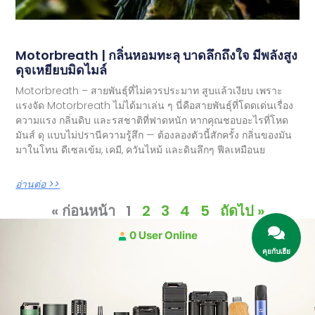
Motorbreath | กลิ่นหอมทะลุ บาดลึกถึงใจ มีพลังสูง
ดุจเหยียบมิดไมล์
Motorbreath – สายพันธุ์ที่ไม่ควรประมาท สูบแล้วเงียบ เพราะ
แรงจัด Motorbreath ไม่ได้มาเล่น ๆ นี่คือสายพันธุ์ที่โดดเด่นเรื่อง
ความแรง กลิ่นดิบ และรสชาติที่ฟาดหนัก หากคุณชอบอะไรที่โหด
มันส์ ดุ แบบไม่ปรานีความรู้สึก — ต้องลองตัวนี้สักครั้ง กลิ่นของมัน
มาในโทน ดีเซลเข้ม, เคมี, ควันไหม้ และดินลึกๆ ฟีลเหมือนย
อ่านต่อ >>
« ก่อนหน้า
1
2
3
4
5
ถัดไป »
0 User Online