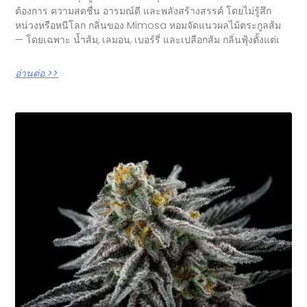
ต้องการ ความสดชื่น อารมณ์ดี และพลังสร้างสรรค์ โดยไม่รู้สึก
หน่วงหรือหนีโลก กลิ่นของ Mimosa หอมจัดแนวผลไม้ตระกูลส้ม
— โดยเฉพาะ น้ำส้ม, เลมอน, เบอร์รี่ และเปลือกส้ม กลิ่นฟุ้งตั้งแต่เ
อ่านต่อ >>