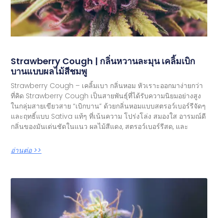
Strawberry Cough | กลิ่นหวานละมุน เคลิ้มเบิก
บานแบบผลไม้สีชมพู
Strawberry Cough – เคลิ้มเบา กลิ่นหอม หัวเราะออกมาง่ายกว่า
ที่คิด Strawberry Cough เป็นสายพันธุ์ที่ได้รับความนิยมอย่างสูง
ในกลุ่มสายเขียวสาย “เบิกบาน” ด้วยกลิ่นหอมแบบสตรอว์เบอร์รีจัดๆ
และฤทธิ์แบบ Sativa แท้ๆ ที่เน้นความ โปร่งโล่ง สมองใส อารมณ์ดี
กลิ่นของมันเด่นชัดในแนว ผลไม้สีแดง, สตรอว์เบอร์รีสด, และ
อ่านต่อ >>