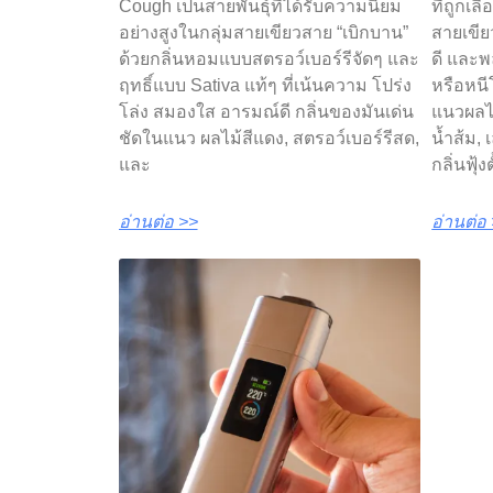
Cough เป็นสายพันธุ์ที่ได้รับความนิยม
ที่ถูกเล
อย่างสูงในกลุ่มสายเขียวสาย “เบิกบาน”
สายเขีย
ด้วยกลิ่นหอมแบบสตรอว์เบอร์รีจัดๆ และ
ดี และพ
ฤทธิ์แบบ Sativa แท้ๆ ที่เน้นความ โปร่ง
หรือหนี
โล่ง สมองใส อารมณ์ดี กลิ่นของมันเด่น
แนวผลไ
ชัดในแนว ผลไม้สีแดง, สตรอว์เบอร์รีสด,
น้ำส้ม, 
และ
กลิ่นฟุ้งต
อ่านต่อ >>
อ่านต่อ