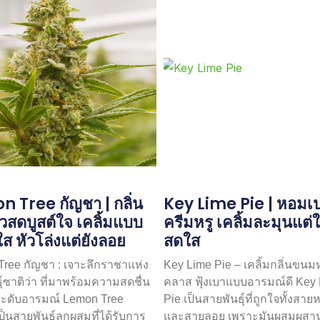
 Tree กัญชา | กลิ่น
Key Lime Pie | หอมเปร
สดบูสต์ใจ เคลิ้มแบบ
ครีมหรู เคลิ้มละมุนแต่ใ
ใส หัวโล่งแต่ยังลอย
สดใส
ree กัญชา : เจาะลึกราชาแห่ง
Key Lime Pie – เคลิ้มกลิ่นขนม
ุ์ซาติว่า ที่มาพร้อมความสดชื่น
คลาส ฟุ้งเบาแบบอารมณ์ดี Key
ะดับอารมณ์ Lemon Tree
Pie เป็นสายพันธุ์ที่ถูกใจทั้งสา
ป็นสายพันธุ์ลูกผสมที่ได้รับการ
และสายลอย เพราะมันผสมผสา