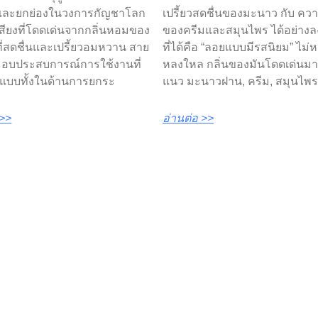
และยกย่องในวงการกัญชาโลก
เปรี้ยวสดชื่นของมะนาว กับ ควา
อเสียงที่โดดเด่นจากกลิ่นหอมของ
ของครีมและสมุนไพร ได้อย่างลง
่สดชื่นและเปรี้ยวอมหวาน สาย
ที่ได้คือ “ลอยแบบมีรสนิยม” ไม่ห
ี้ มอบประสบการณ์การใช้งานที่
หลงใหล กลิ่นของมันโดดเด่นม
์แบบทั้งในด้านการยกระ
แนว มะนาวฝาน, ครีม, สมุนไพร
 >>
อ่านต่อ >>