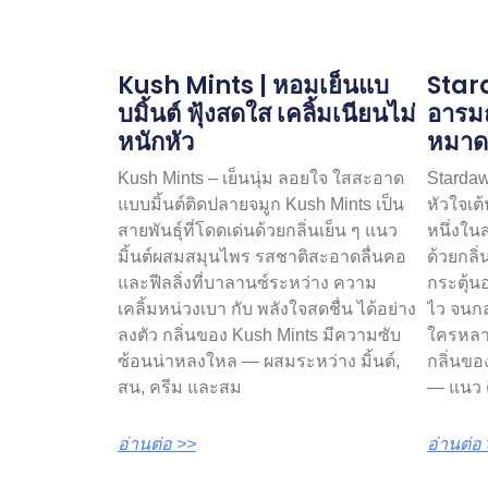
Kush Mints | หอมเย็นแบ
Stard
บมิ้นต์ ฟุ้งสดใส เคลิ้มเนียนไม่
อารม
หนักหัว
หมาด
Kush Mints – เย็นนุ่ม ลอยใจ ใสสะอาด
Stardaw
แบบมิ้นต์ติดปลายจมูก Kush Mints เป็น
หัวใจเต
สายพันธุ์ที่โดดเด่นด้วยกลิ่นเย็น ๆ แนว
หนึ่งในส
มิ้นต์ผสมสมุนไพร รสชาติสะอาดลื่นคอ
ด้วยกลิ
และฟีลลิ่งที่บาลานซ์ระหว่าง ความ
กระตุ้นอ
เคลิ้มหน่วงเบา กับ พลังใจสดชื่น ได้อย่าง
ไว จนก
ลงตัว กลิ่นของ Kush Mints มีความซับ
ใครหลา
ซ้อนน่าหลงใหล — ผสมระหว่าง มิ้นต์,
กลิ่นขอ
สน, ครีม และสม
— แนว ด
อ่านต่อ >>
อ่านต่อ