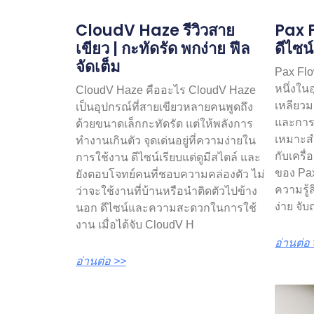
CloudV Haze รีวิวสาย
Pax F
เขียว | กะทัดรัด พกง่าย ฟีล
ดีไซน์
จัดเต็ม
Pax Flo
หนึ่งใน
CloudV Haze คืออะไร CloudV Haze
เหลียวมอ
เป็นอุปกรณ์ที่สายเขียวหลายคนพูดถึง
และการใ
ด้วยขนาดเล็กกะทัดรัด แต่ให้พลังการ
เหมาะสำ
ทำงานเกินตัว จุดเด่นอยู่ที่ความง่ายใน
กับเครื
การใช้งาน ดีไซน์เรียบแต่ดูมีสไตล์ และ
ของ Pax
ยังตอบโจทย์คนที่ชอบความคล่องตัว ไม่
ความรู้
ว่าจะใช้งานที่บ้านหรือนำติดตัวไปข้าง
ง่าย จับ
นอก ดีไซน์และความสะดวกในการใช้
งาน เมื่อได้จับ CloudV H
อ่านต่อ
อ่านต่อ >>