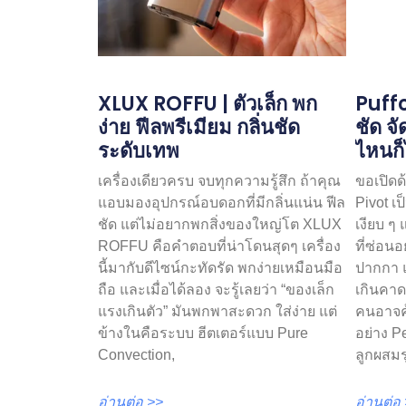
XLUX ROFFU | ตัวเล็ก พก
Puffc
ง่าย ฟีลพรีเมียม กลิ่นชัด
ชัด จ
ระดับเทพ
ไหนก็
เครื่องเดียวครบ จบทุกความรู้สึก ถ้าคุณ
ขอเปิดด
แอบมองอุปกรณ์อบดอกที่มีกลิ่นแน่น ฟีล
Pivot เ
ชัด แต่ไม่อยากพกสิ่งของใหญ่โต XLUX
เงียบ ๆ
ROFFU คือคำตอบที่น่าโดนสุดๆ เครื่อง
ที่ซ่อนอ
นี้มากับดีไซน์กะทัดรัด พกง่ายเหมือนมือ
ปากกา แต
ถือ และเมื่อได้ลอง จะรู้เลยว่า “ของเล็ก
เกินคาด
แรงเกินตัว” มันพกพาสะดวก ใส่ง่าย แต่
คนอาจคุ
ข้างในคือระบบ ฮีตเตอร์แบบ Pure
อย่าง P
Convection,
ลูกผสมร
อ่านต่อ >>
อ่านต่อ