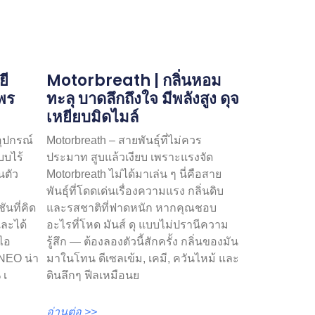
ยี
Motorbreath | กลิ่นหอม
ไพร
ทะลุ บาดลึกถึงใจ มีพลังสูง ดุจ
เหยียบมิดไมล์
อุปกรณ์
Motorbreath – สายพันธุ์ที่ไม่ควร
บบไร้
ประมาท สูบแล้วเงียบ เพราะแรงจัด
นตัว
Motorbreath ไม่ได้มาเล่น ๆ นี่คือสาย
พันธุ์ที่โดดเด่นเรื่องความแรง กลิ่นดิบ
นที่คิด
และรสชาติที่ฟาดหนัก หากคุณชอบ
และได้
อะไรที่โหด มันส์ ดุ แบบไม่ปรานีความ
ไอ
รู้สึก — ต้องลองตัวนี้สักครั้ง กลิ่นของมัน
 NEO น่า
มาในโทน ดีเซลเข้ม, เคมี, ควันไหม้ และ
 เ
ดินลึกๆ ฟีลเหมือนย
อ่านต่อ >>