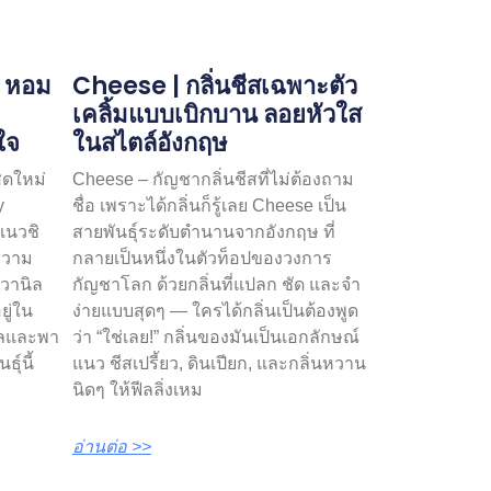
| หอม
Cheese | กลิ่นชีสเฉพาะตัว
ม
เคลิ้มแบบเบิกบาน ลอยหัวใส
ใจ
ในสไตล์อังกฤษ
สดใหม่
Cheese – กัญชากลิ่นชีสที่ไม่ต้องถาม
y
ชื่อ เพราะได้กลิ่นก็รู้เลย Cheese เป็น
วแนวชิ
สายพันธุ์ระดับตำนานจากอังกฤษ ที่
ยความ
กลายเป็นหนึ่งในตัวท็อปของวงการ
วานิล
กัญชาโลก ด้วยกลิ่นที่แปลก ชัด และจำ
ยู่ใน
ง่ายแบบสุดๆ — ใครได้กลิ่นเป็นต้องพูด
นวลและพา
ว่า “ใช่เลย!” กลิ่นของมันเป็นเอกลักษณ์
ุ์นี้
แนว ชีสเปรี้ยว, ดินเปียก, และกลิ่นหวาน
นิดๆ ให้ฟีลลิ่งเหม
อ่านต่อ >>