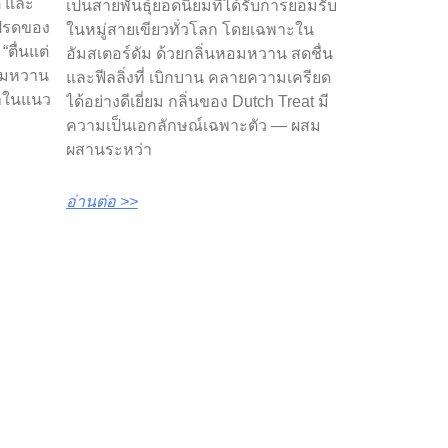
ติ และ
เป็นสายพันธุ์ยอดนิยมที่ได้รับการยอมรับ
โปรดของ
ในหมู่สายเขียวทั่วโลก โดยเฉพาะใน
“ตื่นแต่
อัมสเตอร์ดัม ด้วยกลิ่นหอมหวาน สดชื่น
หอมหวาน
และฟีลลิ่งที่ เบิกบาน คลายความเครียด
มาในแนว
ได้อย่างดีเยี่ยม กลิ่นของ Dutch Treat มี
ความเป็นเอกลักษณ์เฉพาะตัว — ผสม
ผสานระหว่า
อ่านต่อ >>