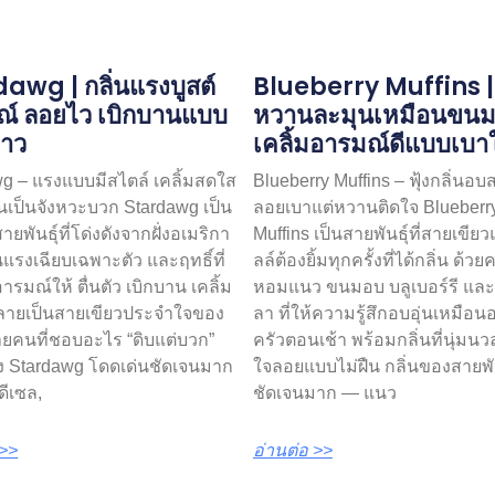
awg | กลิ่นแรงบูสต์
Blueberry Muffins 
ณ์ ลอยไว เบิกบานแบบ
หวานละมุนเหมือนขน
าว
เคลิ้มอารมณ์ดีแบบเบา
g – แรงแบบมีสไตล์ เคลิ้มสดใส
Blueberry Muffins – ฟุ้งกลิ่นอบ
้นเป็นจังหวะบวก Stardawg เป็น
ลอยเบาแต่หวานติดใจ Blueberr
ายพันธุ์ที่โด่งดังจากฝั่งอเมริกา
Muffins เป็นสายพันธุ์ที่สายเขีย
่นแรงเฉียบเฉพาะตัว และฤทธิ์ที่
ลล์ต้องยิ้มทุกครั้งที่ได้กลิ่น ด้ว
ารมณ์ให้ ตื่นตัว เบิกบาน เคลิ้ม
หอมแนว ขนมอบ บลูเบอร์รี และ
ลายเป็นสายเขียวประจำใจของ
ลา ที่ให้ความรู้สึกอบอุ่นเหมือนอ
ยคนที่ชอบอะไร “ดิบแต่บวก”
ครัวตอนเช้า พร้อมกลิ่นที่นุ่ม
ง Stardawg โดดเด่นชัดเจนมาก
ใจลอยแบบไม่ฝืน กลิ่นของสายพันธ
ีเซล,
ชัดเจนมาก — แนว
 >>
อ่านต่อ >>