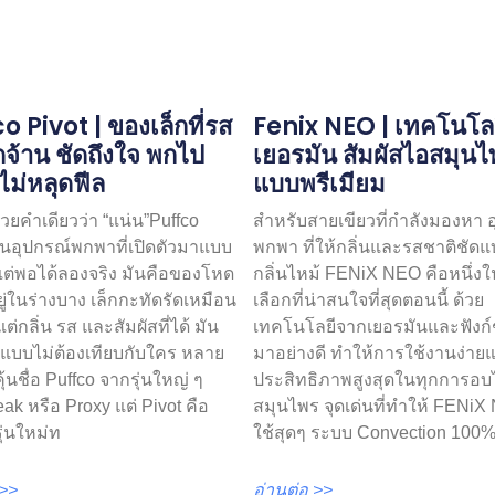
o Pivot | ของเล็กที่รส
Fenix ​​​​NEO | เทคโนโล
ัดจ้าน ชัดถึงใจ พกไป
เยอรมัน สัมผัสไอสมุน
ไม่หลุดฟีล
แบบพรีเมียม
้วยคำเดียวว่า “แน่น”Puffco
สำหรับสายเขียวที่กำลังมองหา 
ป็นอุปกรณ์พกพาที่เปิดตัวมาแบบ
พกพา ที่ให้กลิ่นและรสชาติชัดแ
 แต่พอได้ลองจริง มันคือของโหด
กลิ่นไหม้ FENiX NEO คือหนึ่งใ
ยู่ในร่างบาง เล็กกะทัดรัดเหมือน
เลือกที่น่าสนใจที่สุดตอนนี้ ด้วย
่กลิ่น รส และสัมผัสที่ได้ มัน
เทคโนโลยีจากเยอรมันและฟังก์ชั
แบบไม่ต้องเทียบกับใคร หลาย
มาอย่างดี ทำให้การใช้งานง่าย
้นชื่อ Puffco จากรุ่นใหญ่ ๆ
ประสิทธิภาพสูงสุดในทุกการอบ
eak หรือ Proxy แต่ Pivot คือ
สมุนไพร จุดเด่นที่ทำให้ FENiX
ุ่นใหม่ท
ใช้สุดๆ ระบบ Convection 100%
 >>
อ่านต่อ >>