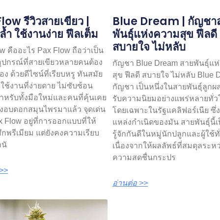
low รีวิวสายเขียว |
Blue Dream | กัญชา
ล้ำ ใช้งานง่าย ฟีลเต็ม
พันธุ์แห่งความสุข ฟีลดี
สบายใจ ไม่หลับ
w คืออะไร Pax Flow ถือว่าเป็น
อุปกรณ์ที่สายเขียวหลายคนต้อง
กัญชา Blue Dream สายพันธุ์แ
ง ด้วยดีไซน์ที่เรียบหรู ทันสมัย
สุข ฟีลดี สบายใจ ไม่หลับ Blue
ช้งานที่ง่ายดาย ไม่ซับซ้อน
กัญชา เป็นหนึ่งในสายพันธุ์ลูกผส
หรับทั้งมือใหม่และคนที่คุ้นเคย
รับความนิยมอย่างแพร่หลายทั่
่องอบดอกสมุนไพรมาแล้ว จุดเด่น
โดยเฉพาะในรัฐแคลิฟอร์เนีย ซึ่ง
 Flow อยู่ที่การออกแบบที่ให้
แหล่งกำเนิดของมัน สายพันธุ์นี้เป
สึกพรีเมียม แต่ยังคงความเรียบ
รู้จักกันดีในหมู่นักปลูกและผู้ใช้ท
ถนั
เนื่องจากให้ผลลัพธ์ที่สมดุลระหว
ความสดชื่นกระปร
 >>
อ่านต่อ >>