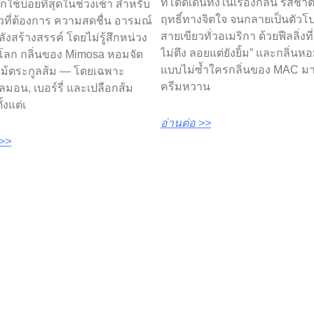
ที่โดดเด่นทั้งในเรื่องกลิ่น รสชา
ือกใช้บ่อยที่สุดในช่วงเช้า สำหรับ
ฤทธิ์ทางจิตใจ จนกลายเป็นตัว
วที่ต้องการ ความสดชื่น อารมณ์
สายเขียวทั่วอเมริกา ด้วยฟีลลิ่งที่ 
ลังสร้างสรรค์ โดยไม่รู้สึกหน่วง
ไม่ตึง ลอยแต่ยังยิ้ม” และกลิ่น
โลก กลิ่นของ Mimosa หอมจัด
แบบไม่ซ้ำใครกลิ่นของ MAC 
ม้ตระกูลส้ม — โดยเฉพาะ
ครีมหวาน
เลมอน, เบอร์รี่ และเปลือกส้ม
ั้งแต่เ
อ่านต่อ >>
 >>