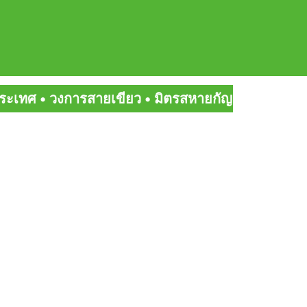
ยเขียว • มิตรสหายกัญ • สายเขียวเด็ดๆ