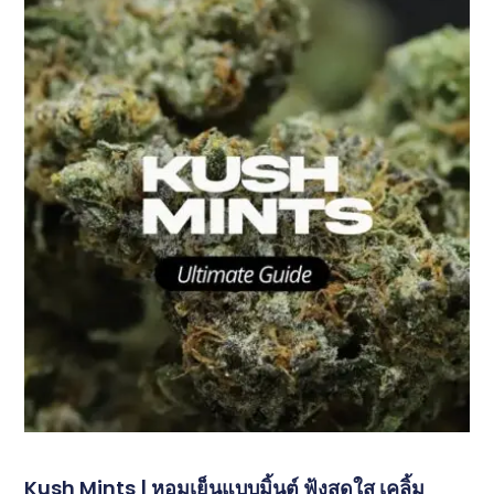
Kush Mints | หอมเย็นแบบมิ้นต์ ฟุ้งสดใส เคลิ้ม