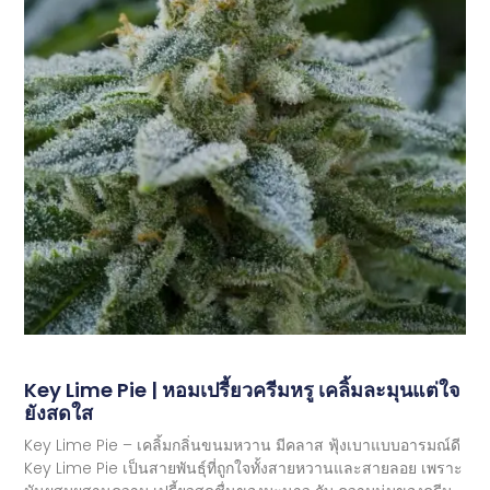
Key Lime Pie | หอมเปรี้ยวครีมหรู เคลิ้มละมุนแต่ใจ
ยังสดใส
Key Lime Pie – เคลิ้มกลิ่นขนมหวาน มีคลาส ฟุ้งเบาแบบอารมณ์ดี
Key Lime Pie เป็นสายพันธุ์ที่ถูกใจทั้งสายหวานและสายลอย เพราะ