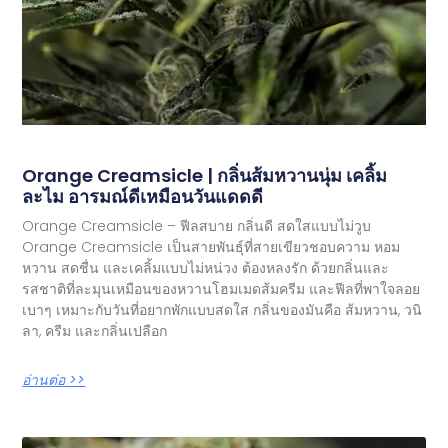
Orange Creamsicle | กลิ่นส้มหวานนุ่ม เคลิ้ม
ละไม อารมณ์ดีเหมือนวันแดดดี
Orange Creamsicle – ฟีลสบาย กลิ่นดี สดใสแบบไม่วูบ
Orange Creamsicle เป็นสายพันธุ์ที่สายเขียวชอบความ หอม
หวาน สดชื่น และเคลิ้มแบบไม่หน่วง ต้องหลงรัก ด้วยกลิ่นและ
รสชาติที่ละมุนเหมือนของหวานโฮมเมดส้มครีม และฟีลที่พาใจลอย
เบาๆ เหมาะกับวันที่อยากพักแบบสดใส กลิ่นของมันคือ ส้มหวาน, วนิ
ลา, ครีม และกลิ่นเปลือก
อ่านต่อ >>