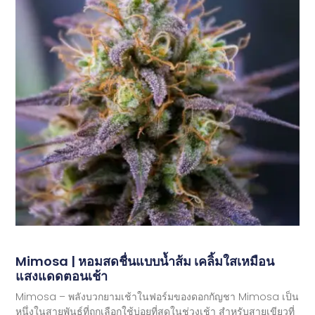
Mimosa | หอมสดชื่นแบบน้ำส้ม เคลิ้มใสเหมือน
แสงแดดตอนเช้า
Mimosa – พลังบวกยามเช้าในฟอร์มของดอกกัญชา Mimosa เป็น
หนึ่งในสายพันธุ์ที่ถูกเลือกใช้บ่อยที่สุดในช่วงเช้า สำหรับสายเขียวที่