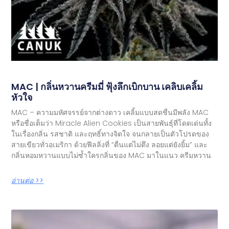
MAC | กลิ่นหวานครีมมี่ ฟุ้งลึกเบิกบาน เคลิบเคลิ้ม
หัวใจ
MAC – ความมหัศจรรย์จากต่างดาว เคลิ้มแบบสดชื่นมีพลัง MAC
หรือชื่อเต็มว่า Miracle Alien Cookies เป็นสายพันธุ์ที่โดดเด่นทั้ง
ในเรื่องกลิ่น รสชาติ และฤทธิ์ทางจิตใจ จนกลายเป็นตัวโปรดของ
สายเขียวทั่วอเมริกา ด้วยฟีลลิ่งที่ “ตื่นแต่ไม่ตึง ลอยแต่ยังยิ้ม” และ
กลิ่นหอมหวานแบบไม่ซ้ำใครกลิ่นของ MAC มาในแนว ครีมหวาน
อ่านต่อ >>