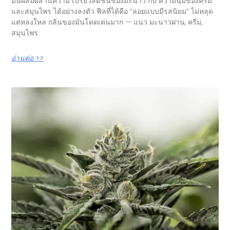
มันผสมผสานความ เปรี้ยวสดชื่นของมะนาว กับ ความนุ่มของครีม
และสมุนไพร ได้อย่างลงตัว ฟีลที่ได้คือ “ลอยแบบมีรสนิยม” ไม่หลุด
แต่หลงใหล กลิ่นของมันโดดเด่นมาก — แนว มะนาวฝาน, ครีม,
สมุนไพร
อ่านต่อ >>