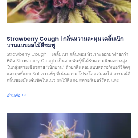
Strawberry Cough | กลิ่นหวานละมุน เคลิ้มเบิก
บานแบบผลไม้สีชมพู
Strawberry Cough – เคลิ้มเบา กลิ่นหอม หัวเราะออกมาง่ายกว่า
ที่คิด Strawberry Cough เป็นสายพันธุ์ที่ได้รับความนิยมอย่างสูง
ในกลุ่มสายเขียวสาย “เบิกบาน” ด้วยกลิ่นหอมแบบสตรอว์เบอร์รีจัดๆ
และฤทธิ์แบบ Sativa แท้ๆ ที่เน้นความ โปร่งโล่ง สมองใส อารมณ์ดี
กลิ่นของมันเด่นชัดในแนว ผลไม้สีแดง, สตรอว์เบอร์รีสด, และ
อ่านต่อ >>