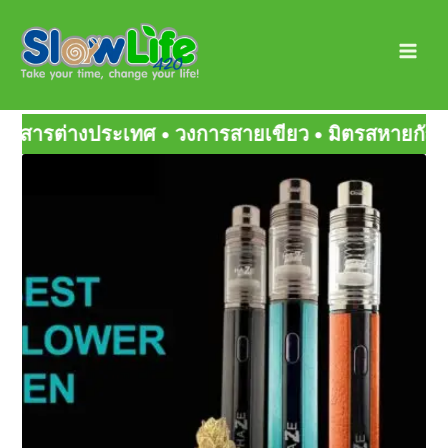
Skip
Main
to
Men
content
เขียว • มิตรสหายกัญ • สายเขียวเด็ดๆ
Page
Page
Page
Page
Page