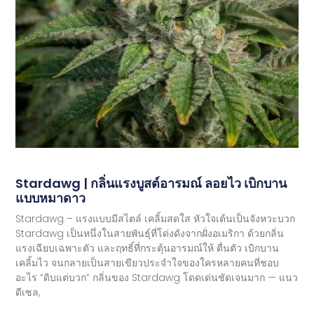
Stardawg | กลิ่นแรงบูสต์อารมณ์ ลอยไว เบิกบาน
แบบหมาดาว
Stardawg – แรงแบบมีสไตล์ เคลิ้มสดใส หัวใจเต้นเป็นจังหวะบวก
Stardawg เป็นหนึ่งในสายพันธุ์ที่โด่งดังจากฝั่งอเมริกา ด้วยกลิ่น
แรงเฉียบเฉพาะตัว และฤทธิ์ที่กระตุ้นอารมณ์ให้ ตื่นตัว เบิกบาน
เคลิ้มไว จนกลายเป็นสายเขียวประจำใจของใครหลายคนที่ชอบ
อะไร “ดิบแต่บวก” กลิ่นของ Stardawg โดดเด่นชัดเจนมาก — แนว
ดีเซล,