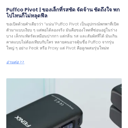
Puffco Pivot | ของเล็กที่รสชัด จัดจ้าน ชัดถึงใจ พก
ไปไหนก็ไม่หลุดฟีล
ขอเปิดด้วยคำเดียวว่า “แน่น”Puffco Pivot เป็นอุปกรณ์พกพาที่เปิด
ตัวมาแบบเงียบ ๆ แต่พอได้ลองจริง มันคือของโหดที่ซ่อนอยู่ในร่าง
บาง เล็กกะทัดรัดเหมือนปากกา แต่กลิ่น รส และสัมผัสที่ได้ มันเกิน
คาดแบบไม่ต้องเทียบกับใคร หลายคนอาจคุ้นชื่อ Puffco จากรุ่น
ใหญ่ ๆ อย่าง Peak หรือ Proxy แต่ Pivot คือลูกผสมรุ่นใหม่ท
อ่านต่อ >>