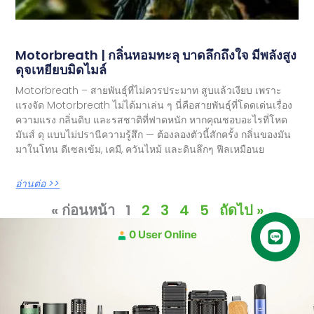
Motorbreath | กลิ่นหอมทะลุ บาดลึกถึงใจ มีพลังสูง
ดุจเหยียบมิดไมล์
Motorbreath – สายพันธุ์ที่ไม่ควรประมาท สูบแล้วเงียบ เพราะ
แรงจัด Motorbreath ไม่ได้มาเล่น ๆ นี่คือสายพันธุ์ที่โดดเด่นเรื่อง
ความแรง กลิ่นดิบ และรสชาติที่ฟาดหนัก หากคุณชอบอะไรที่โหด
มันส์ ดุ แบบไม่ปรานีความรู้สึก — ต้องลองตัวนี้สักครั้ง กลิ่นของมัน
มาในโทน ดีเซลเข้ม, เคมี, ควันไหม้ และดินลึกๆ ฟีลเหมือนย
อ่านต่อ >>
« ก่อนหน้า
1
2
3
4
5
ถัดไป »
0 User Online
คุยกับเฮีย