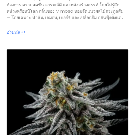
ต้องการ ความสดชื่น อารมณ์ดี และพลังสร้างสรรค์ โดยไม่รู้สึก
หน่วงหรือหนีโลก กลิ่นของ Mimosa หอมจัดแนวผลไม้ตระกูลส้ม
— โดยเฉพาะ น้ำส้ม, เลมอน, เบอร์รี่ และเปลือกส้ม กลิ่นฟุ้งตั้งแต่เ
อ่านต่อ >>