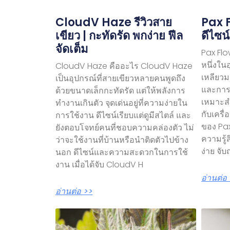
CloudV Haze รีวิวสาย
Pax F
เขียว | กะทัดรัด พกง่าย ฟีล
ดีไซน์
จัดเต็ม
Pax Flo
หนึ่งใน
CloudV Haze คืออะไร CloudV Haze
เหลียวมอ
เป็นอุปกรณ์ที่สายเขียวหลายคนพูดถึง
และการใ
ด้วยขนาดเล็กกะทัดรัด แต่ให้พลังการ
เหมาะสำ
ทำงานเกินตัว จุดเด่นอยู่ที่ความง่ายใน
กับเครื
การใช้งาน ดีไซน์เรียบแต่ดูมีสไตล์ และ
ของ Pax
ยังตอบโจทย์คนที่ชอบความคล่องตัว ไม่
ความรู้
ว่าจะใช้งานที่บ้านหรือนำติดตัวไปข้าง
ง่าย จับ
นอก ดีไซน์และความสะดวกในการใช้
งาน เมื่อได้จับ CloudV H
อ่านต่อ
อ่านต่อ >>