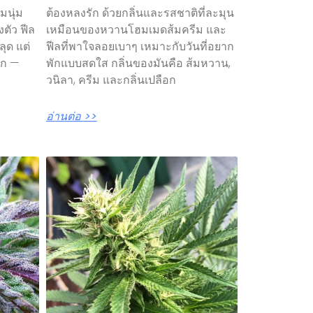
มนุ่ม
ต้องหลงรัก ด้วยกลิ่นและรสชาติที่ละมุน
ตัว ฟีล
เหมือนของหวานโฮมเมดส้มครีม และ
ลุด แต่
ฟีลที่พาใจลอยเบาๆ เหมาะกับวันที่อยาก
าก —
พักแบบสดใส กลิ่นของมันคือ ส้มหวาน,
วนิลา, ครีม และกลิ่นเปลือก
อ่านต่อ >>