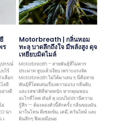
ยี
Motorbreath | กลิ่นหอม
ไพร
ทะลุ บาดลึกถึงใจ มีพลังสูง ดุจ
เหยียบมิดไมล์
อุปกรณ์
Motorbreath – สายพันธุ์ที่ไม่ควร
บบไร้
ประมาท สูบแล้วเงียบ เพราะแรงจัด
ัวเลือก
Motorbreath ไม่ได้มาเล่น ๆ นี่คือสาย
นโลยี
พันธุ์ที่โดดเด่นเรื่องความแรง กลิ่นดิบ
ย่างดี
และรสชาติที่ฟาดหนัก หากคุณชอบ
อะไรที่โหด มันส์ ดุ แบบไม่ปรานีความ
ไอ
รู้สึก — ต้องลองตัวนี้สักครั้ง กลิ่นของมัน
EO น่า
มาในโทน ดีเซลเข้ม, เคมี, ควันไหม้ และ
% เ
ดินลึกๆ ฟีลเหมือนย