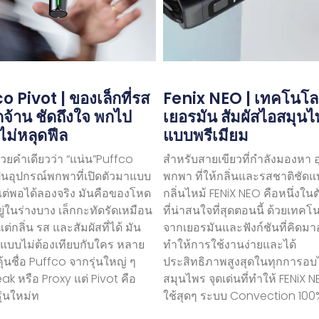
o Pivot | ของเล็กที่รส
Fenix ​​​​NEO | เทคโนโล
ัดจ้าน ชัดถึงใจ พกไป
เยอรมัน สัมผัสไอสมุน
ไม่หลุดฟีล
แบบพรีเมียม
้วยคำเดียวว่า “แน่น”Puffco
สำหรับสายเขียวที่กำลังมองหา 
ป็นอุปกรณ์พกพาที่เปิดตัวมาแบบ
พกพา ที่ให้กลิ่นและรสชาติชัดแ
 แต่พอได้ลองจริง มันคือของโหด
กลิ่นไหม้ FENiX NEO คือหนึ่งในต
ยู่ในร่างบาง เล็กกะทัดรัดเหมือน
ที่น่าสนใจที่สุดตอนนี้ ด้วยเทคโ
่กลิ่น รส และสัมผัสที่ได้ มัน
จากเยอรมันและฟังก์ชันที่คิดมาอ
แบบไม่ต้องเทียบกับใคร หลาย
ทำให้การใช้งานง่ายและได้
้นชื่อ Puffco จากรุ่นใหญ่ ๆ
ประสิทธิภาพสูงสุดในทุกการอบ
eak หรือ Proxy แต่ Pivot คือ
สมุนไพร จุดเด่นที่ทำให้ FENiX N
ุ่นใหม่ท
ใช้สุดๆ ระบบ Convection 100