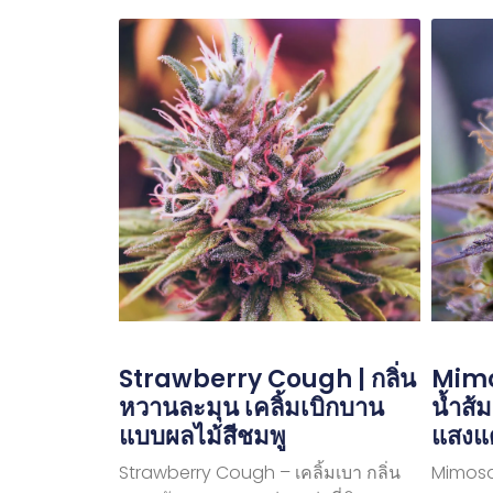
Strawberry Cough | กลิ่น
Mimo
หวานละมุน เคลิ้มเบิกบาน
น้ำส้
แบบผลไม้สีชมพู
แสงแ
Strawberry Cough – เคลิ้มเบา กลิ่น
Mimosa