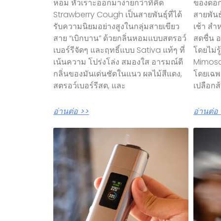
หอม หัวเราะออกมาง่ายกว่าที่คิด
ของดอก
Strawberry Cough เป็นสายพันธุ์ที่ได้
สายพันธุ
รับความนิยมอย่างสูงในกลุ่มสายเขียว
เช้า สำ
สาย “เบิกบาน” ด้วยกลิ่นหอมแบบสตรอว์
สดชื่น 
เบอร์รีจัดๆ และฤทธิ์แบบ Sativa แท้ๆ ที่
โดยไม่ร
เน้นความ โปร่งโล่ง สมองใส อารมณ์ดี
Mimosa
กลิ่นของมันเด่นชัดในแนว ผลไม้สีแดง,
โดยเฉพา
สตรอว์เบอร์รีสด, และ
เปลือกส้ม
อ่านต่อ >>
อ่านต่อ