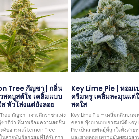
 Tree กัญชา | กลิ่น
Key Lime Pie | หอมเปร
สดบูสต์ใจ เคลิ้มแบบ
ครีมหรู เคลิ้มละมุนแต่ใ
ใส หัวโล่งแต่ยังลอย
สดใส
ree กัญชา : เจาะลึกราชาแห่ง
Key Lime Pie – เคลิ้มกลิ่นขนม
ุ์ซาติว่า ที่มาพร้อมความสดชื่น
คลาส ฟุ้งเบาแบบอารมณ์ดี Key
ะดับอารมณ์ Lemon Tree
Pie เป็นสายพันธุ์ที่ถูกใจทั้งสา
ป็นสายพันธุ์ลูกผสมที่ได้รับการ
และสายลอย เพราะมันผสมผสา