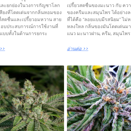
และยกย่องในวงการกัญชาโลก
เปรี้ยวสดชื่นของมะนาว กับ ควา
อเสียงที่โดดเด่นจากกลิ่นหอมของ
ของครีมและสมุนไพร ได้อย่างลง
่สดชื่นและเปรี้ยวอมหวาน สาย
ที่ได้คือ “ลอยแบบมีรสนิยม” ไม่ห
ี้ มอบประสบการณ์การใช้งานที่
หลงใหล กลิ่นของมันโดดเด่นม
์แบบทั้งในด้านการยกระ
แนว มะนาวฝาน, ครีม, สมุนไพร
 >>
อ่านต่อ >>