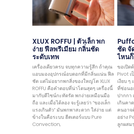
XLUX ROFFU | ตัวเล็ก พก
Puffc
ง่าย ฟีลพรีเมียม กลิ่นชัด
ชัด จ
ระดับเทพ
ไหนก็
เครื่องเดียวครบ จบทุกความรู้สึก ถ้าคุณ
ขอเปิดด
แอบมองอุปกรณ์อบดอกที่มีกลิ่นแน่น ฟีล
Pivot เ
ชัด แต่ไม่อยากพกสิ่งของใหญ่โต XLUX
เงียบ ๆ
ROFFU คือคำตอบที่น่าโดนสุดๆ เครื่องนี้
ที่ซ่อนอ
มากับดีไซน์กะทัดรัด พกง่ายเหมือนมือ
ปากกา แต
ถือ และเมื่อได้ลอง จะรู้เลยว่า “ของเล็ก
เกินคาด
แรงเกินตัว” มันพกพาสะดวก ใส่ง่าย แต่
คนอาจคุ
ข้างในคือระบบ ฮีตเตอร์แบบ Pure
อย่าง P
Convection,
ลูกผสมร