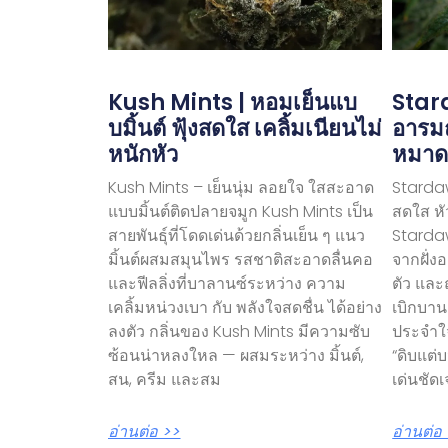
Kush Mints | หอมเย็นแบ
Stard
บมิ้นต์ ฟุ้งสดใส เคลิ้มเนียนไม่
อารม
หนักหัว
หมาด
Kush Mints – เย็นนุ่ม ลอยใจ ใสสะอาด
Stardaw
แบบมิ้นต์ติดปลายจมูก Kush Mints เป็น
สดใส หั
สายพันธุ์ที่โดดเด่นด้วยกลิ่นเย็น ๆ แนว
Stardaw
มิ้นต์ผสมสมุนไพร รสชาติสะอาดลื่นคอ
จากฝั่ง
และฟีลลิ่งที่บาลานซ์ระหว่าง ความ
ตัว และฤ
เคลิ้มหน่วงเบา กับ พลังใจสดชื่น ได้อย่าง
เบิกบาน
ลงตัว กลิ่นของ Kush Mints มีความซับ
ประจำใ
ซ้อนน่าหลงใหล — ผสมระหว่าง มิ้นต์,
“ดิบแต่
สน, ครีม และสม
เด่นชัด
อ่านต่อ >>
อ่านต่อ