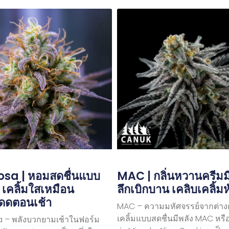
sa | หอมสดชื่นแบบ
MAC | กลิ่นหวานครีมมี่ 
ม เคลิ้มใสเหมือน
ลึกเบิกบาน เคลิบเคลิ้ม
ดดตอนเช้า
MAC – ความมหัศจรรย์จากต่าง
เคลิ้มแบบสดชื่นมีพลัง MAC หรือ
 – พลังบวกยามเช้าในฟอร์ม