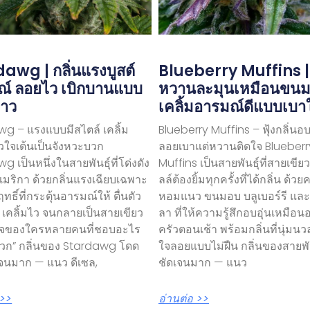
awg | กลิ่นแรงบูสต์
Blueberry Muffins 
ณ์ ลอยไว เบิกบานแบบ
หวานละมุนเหมือนขน
าว
เคลิ้มอารมณ์ดีแบบเบา
g – แรงแบบมีสไตล์ เคลิ้ม
Blueberry Muffins – ฟุ้งกลิ่นอ
วใจเต้นเป็นจังหวะบวก
ลอยเบาแต่หวานติดใจ Blueberr
g เป็นหนึ่งในสายพันธุ์ที่โด่งดัง
Muffins เป็นสายพันธุ์ที่สายเขีย
อเมริกา ด้วยกลิ่นแรงเฉียบเฉพาะ
ลล์ต้องยิ้มทุกครั้งที่ได้กลิ่น ด้ว
ทธิ์ที่กระตุ้นอารมณ์ให้ ตื่นตัว
หอมแนว ขนมอบ บลูเบอร์รี และ
 เคลิ้มไว จนกลายเป็นสายเขียว
ลา ที่ให้ความรู้สึกอบอุ่นเหมือนอ
จของใครหลายคนที่ชอบอะไร
ครัวตอนเช้า พร้อมกลิ่นที่นุ่ม
บวก” กลิ่นของ Stardawg โดด
ใจลอยแบบไม่ฝืน กลิ่นของสายพันธ
เจนมาก — แนว ดีเซล,
ชัดเจนมาก — แนว
 >>
อ่านต่อ >>