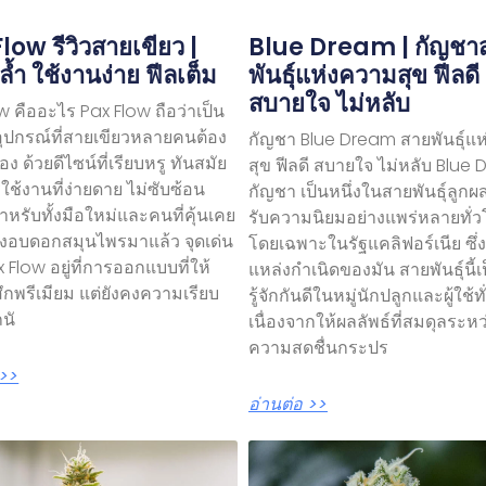
low รีวิวสายเขียว |
Blue Dream | กัญชา
ล้ำ ใช้งานง่าย ฟีลเต็ม
พันธุ์แห่งความสุข ฟีลดี
สบายใจ ไม่หลับ
w คืออะไร Pax Flow ถือว่าเป็น
อุปกรณ์ที่สายเขียวหลายคนต้อง
กัญชา Blue Dream สายพันธุ์แ
ง ด้วยดีไซน์ที่เรียบหรู ทันสมัย
สุข ฟีลดี สบายใจ ไม่หลับ Blue
ช้งานที่ง่ายดาย ไม่ซับซ้อน
กัญชา เป็นหนึ่งในสายพันธุ์ลูกผส
หรับทั้งมือใหม่และคนที่คุ้นเคย
รับความนิยมอย่างแพร่หลายทั่
่องอบดอกสมุนไพรมาแล้ว จุดเด่น
โดยเฉพาะในรัฐแคลิฟอร์เนีย ซึ่ง
 Flow อยู่ที่การออกแบบที่ให้
แหล่งกำเนิดของมัน สายพันธุ์นี้เป
สึกพรีเมียม แต่ยังคงความเรียบ
รู้จักกันดีในหมู่นักปลูกและผู้ใช้ท
ถนั
เนื่องจากให้ผลลัพธ์ที่สมดุลระหว
ความสดชื่นกระปร
 >>
อ่านต่อ >>