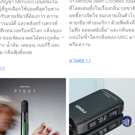
ว่า Miracle Alien Cookies เป็นส
กัญชา Mimosa เป็นหนึ่งใน
ที่โดดเด่นทั้งในเรื่องกลิ่น รสชา
์ที่ถูกเลือกใช้บ่อยที่สุดในช่วง
ฤทธิ์ทางจิตใจ จนกลายเป็นตัว
หรับสายเขียวที่ต้องการ ความ
สายเขียวทั่วอเมริกา ด้วยฟีลลิ่งที่ 
อารมณ์ดี และพลังสร้างสรรค์
ไม่ตึง ลอยแต่ยังยิ้ม” และกลิ่น
ู้สึกหน่วงหรือหนีโลก กลิ่นของ
แบบไม่ซ้ำใครกลิ่นของ MAC ม
 หอมจัดแนวผลไม้ตระกูลส้ม —
ครีมหวาน
ะ น้ำส้ม, เลมอน, เบอร์รี่ และ
 กลิ่นฟุ้งตั้งแต่เ
อ่านต่อ >>
 >>