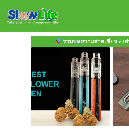
Skip
to
content
ทความสายเขียว • เล่าสู่ "กัญ" ฟัง • ข่าวสารต่างปร