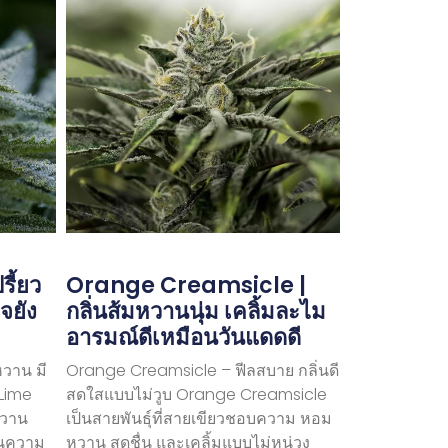
ี้ยว
Orange Creamsicle |
จยัง
กลิ่นส้มหวานนุ่ม เคลิ้มละไม
อารมณ์ดีเหมือนวันแดดดี
หวาน มี
Orange Creamsicle – ฟีลสบาย กลิ่นดี
 Lime
สดใสแบบไม่วูบ Orange Creamsicle
ยหวาน
เป็นสายพันธุ์ที่สายเขียวชอบความ หอม
นความ
หวาน สดชื่น และเคลิ้มแบบไม่หน่วง