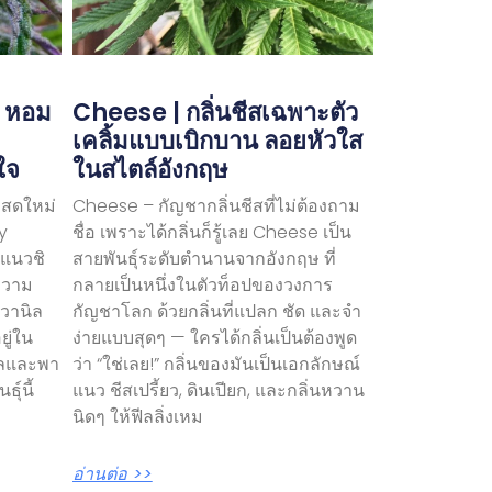
| หอม
Cheese | กลิ่นชีสเฉพาะตัว
ม
เคลิ้มแบบเบิกบาน ลอยหัวใส
ใจ
ในสไตล์อังกฤษ
บสดใหม่
Cheese – กัญชากลิ่นชีสที่ไม่ต้องถาม
y
ชื่อ เพราะได้กลิ่นก็รู้เลย Cheese เป็น
วแนวชิ
สายพันธุ์ระดับตำนานจากอังกฤษ ที่
ยความ
กลายเป็นหนึ่งในตัวท็อปของวงการ
วานิล
กัญชาโลก ด้วยกลิ่นที่แปลก ชัด และจำ
ยู่ใน
ง่ายแบบสุดๆ — ใครได้กลิ่นเป็นต้องพูด
นวลและพา
ว่า “ใช่เลย!” กลิ่นของมันเป็นเอกลักษณ์
ุ์นี้
แนว ชีสเปรี้ยว, ดินเปียก, และกลิ่นหวาน
นิดๆ ให้ฟีลลิ่งเหม
อ่านต่อ >>