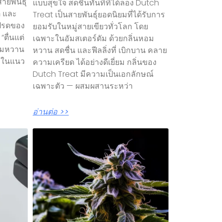
ายพันธุ์
แบบสุขใจ สดชื่นทันทีที่ได้ลอง Dutch
ติ และ
Treat เป็นสายพันธุ์ยอดนิยมที่ได้รับการ
โปรดของ
ยอมรับในหมู่สายเขียวทั่วโลก โดย
“ตื่นแต่
เฉพาะในอัมสเตอร์ดัม ด้วยกลิ่นหอม
หอมหวาน
หวาน สดชื่น และฟีลลิ่งที่ เบิกบาน คลาย
าในแนว
ความเครียด ได้อย่างดีเยี่ยม กลิ่นของ
Dutch Treat มีความเป็นเอกลักษณ์
เฉพาะตัว — ผสมผสานระหว่า
อ่านต่อ >>