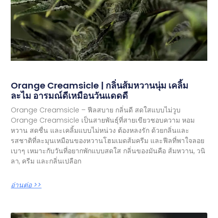
Orange Creamsicle | กลิ่นส้มหวานนุ่ม เคลิ้ม
ละไม อารมณ์ดีเหมือนวันแดดดี
Orange Creamsicle – ฟีลสบาย กลิ่นดี สดใสแบบไม่วูบ
Orange Creamsicle เป็นสายพันธุ์ที่สายเขียวชอบความ หอม
หวาน สดชื่น และเคลิ้มแบบไม่หน่วง ต้องหลงรัก ด้วยกลิ่นและ
รสชาติที่ละมุนเหมือนของหวานโฮมเมดส้มครีม และฟีลที่พาใจลอย
เบาๆ เหมาะกับวันที่อยากพักแบบสดใส กลิ่นของมันคือ ส้มหวาน, วนิ
ลา, ครีม และกลิ่นเปลือก
อ่านต่อ >>