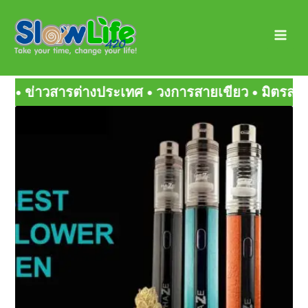
Skip
Main
to
Men
content
การสายเขียว • มิตรสหายกัญ • สายเขียวเด็ดๆ
Page
Page
Page
Page
Page