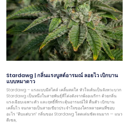
Stardawg | กลิ่นแรงบูสต์อารมณ์ ลอยไว เบิกบาน
แบบหมาดาว
Stardawg – แรงแบบมีสไตล์ เคลิ้มสดใส หัวใจเต้นเป็นจังหวะบวก
Stardawg เป็นหนึ่งในสายพันธุ์ที่โด่งดังจากฝั่งอเมริกา ด้วยกลิ่น
แรงเฉียบเฉพาะตัว และฤทธิ์ที่กระตุ้นอารมณ์ให้ ตื่นตัว เบิกบาน
เคลิ้มไว จนกลายเป็นสายเขียวประจำใจของใครหลายคนที่ชอบ
อะไร “ดิบแต่บวก” กลิ่นของ Stardawg โดดเด่นชัดเจนมาก — แนว
ดีเซล,