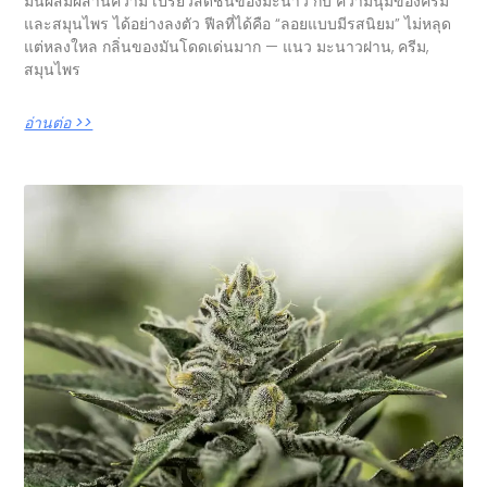
มันผสมผสานความ เปรี้ยวสดชื่นของมะนาว กับ ความนุ่มของครีม
และสมุนไพร ได้อย่างลงตัว ฟีลที่ได้คือ “ลอยแบบมีรสนิยม” ไม่หลุด
แต่หลงใหล กลิ่นของมันโดดเด่นมาก — แนว มะนาวฝาน, ครีม,
สมุนไพร
อ่านต่อ >>