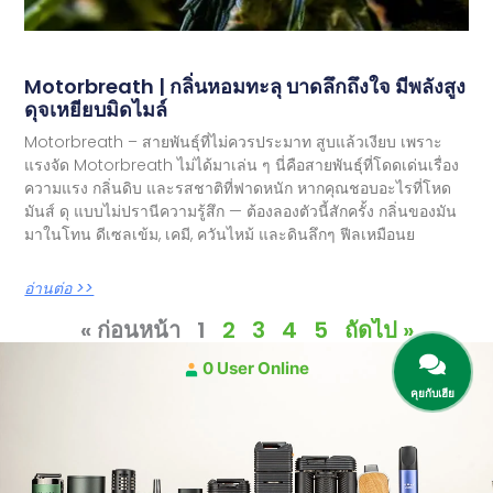
Motorbreath | กลิ่นหอมทะลุ บาดลึกถึงใจ มีพลังสูง
ดุจเหยียบมิดไมล์
Motorbreath – สายพันธุ์ที่ไม่ควรประมาท สูบแล้วเงียบ เพราะ
แรงจัด Motorbreath ไม่ได้มาเล่น ๆ นี่คือสายพันธุ์ที่โดดเด่นเรื่อง
ความแรง กลิ่นดิบ และรสชาติที่ฟาดหนัก หากคุณชอบอะไรที่โหด
มันส์ ดุ แบบไม่ปรานีความรู้สึก — ต้องลองตัวนี้สักครั้ง กลิ่นของมัน
มาในโทน ดีเซลเข้ม, เคมี, ควันไหม้ และดินลึกๆ ฟีลเหมือนย
อ่านต่อ >>
« ก่อนหน้า
1
2
3
4
5
ถัดไป »
0 User Online