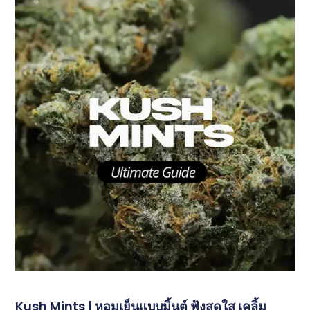
Kush Mints | หอมเย็นแบบมิ้นต์ ฟุ้งสดใส เคลิ้ม