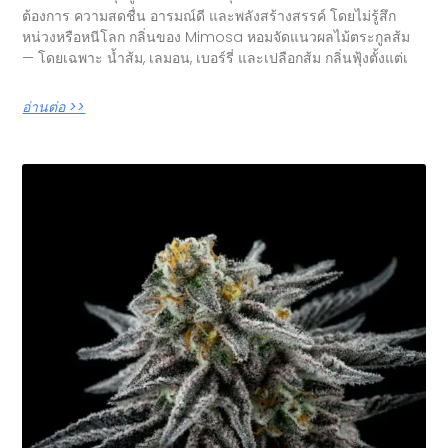
ต้องการ ความสดชื่น อารมณ์ดี และพลังสร้างสรรค์ โดยไม่รู้สึก
หน่วงหรือหนีโลก กลิ่นของ Mimosa หอมจัดแนวผลไม้ตระกูลส้ม
— โดยเฉพาะ น้ำส้ม, เลมอน, เบอร์รี่ และเปลือกส้ม กลิ่นฟุ้งตั้งแต่เ
อ่านต่อ >>