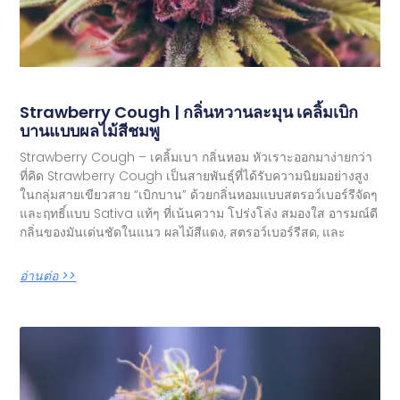
Strawberry Cough | กลิ่นหวานละมุน เคลิ้มเบิก
บานแบบผลไม้สีชมพู
Strawberry Cough – เคลิ้มเบา กลิ่นหอม หัวเราะออกมาง่ายกว่า
ที่คิด Strawberry Cough เป็นสายพันธุ์ที่ได้รับความนิยมอย่างสูง
ในกลุ่มสายเขียวสาย “เบิกบาน” ด้วยกลิ่นหอมแบบสตรอว์เบอร์รีจัดๆ
และฤทธิ์แบบ Sativa แท้ๆ ที่เน้นความ โปร่งโล่ง สมองใส อารมณ์ดี
กลิ่นของมันเด่นชัดในแนว ผลไม้สีแดง, สตรอว์เบอร์รีสด, และ
อ่านต่อ >>