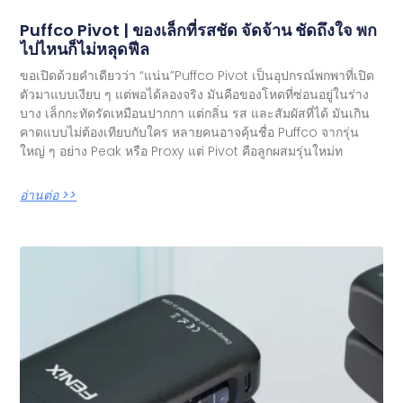
Puffco Pivot | ของเล็กที่รสชัด จัดจ้าน ชัดถึงใจ พก
ไปไหนก็ไม่หลุดฟีล
ขอเปิดด้วยคำเดียวว่า “แน่น”Puffco Pivot เป็นอุปกรณ์พกพาที่เปิด
ตัวมาแบบเงียบ ๆ แต่พอได้ลองจริง มันคือของโหดที่ซ่อนอยู่ในร่าง
บาง เล็กกะทัดรัดเหมือนปากกา แต่กลิ่น รส และสัมผัสที่ได้ มันเกิน
คาดแบบไม่ต้องเทียบกับใคร หลายคนอาจคุ้นชื่อ Puffco จากรุ่น
ใหญ่ ๆ อย่าง Peak หรือ Proxy แต่ Pivot คือลูกผสมรุ่นใหม่ท
อ่านต่อ >>