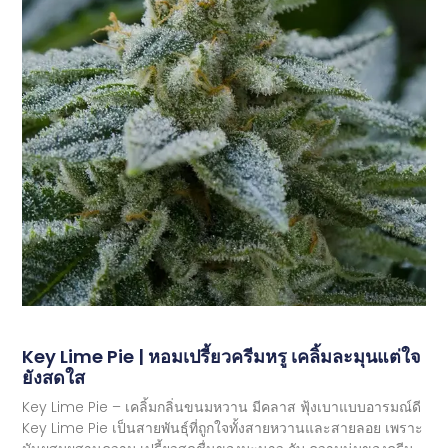
Key Lime Pie | หอมเปรี้ยวครีมหรู เคลิ้มละมุนแต่ใจ
ยังสดใส
Key Lime Pie – เคลิ้มกลิ่นขนมหวาน มีคลาส ฟุ้งเบาแบบอารมณ์ดี
Key Lime Pie เป็นสายพันธุ์ที่ถูกใจทั้งสายหวานและสายลอย เพราะ