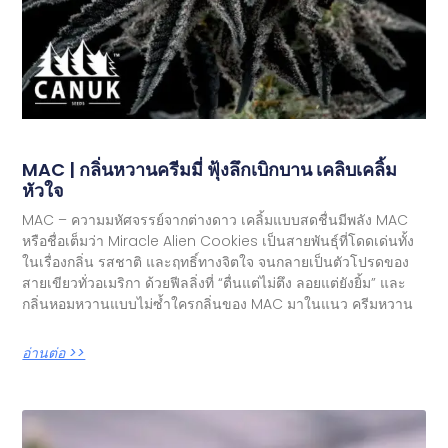
MAC | กลิ่นหวานครีมมี่ ฟุ้งลึกเบิกบาน เคลิบเคลิ้ม
หัวใจ
MAC – ความมหัศจรรย์จากต่างดาว เคลิ้มแบบสดชื่นมีพลัง MAC
หรือชื่อเต็มว่า Miracle Alien Cookies เป็นสายพันธุ์ที่โดดเด่นทั้ง
ในเรื่องกลิ่น รสชาติ และฤทธิ์ทางจิตใจ จนกลายเป็นตัวโปรดของ
สายเขียวทั่วอเมริกา ด้วยฟีลลิ่งที่ “ตื่นแต่ไม่ตึง ลอยแต่ยังยิ้ม” และ
กลิ่นหอมหวานแบบไม่ซ้ำใครกลิ่นของ MAC มาในแนว ครีมหวาน
อ่านต่อ >>