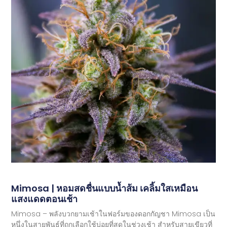
Mimosa | หอมสดชื่นแบบน้ำส้ม เคลิ้มใสเหมือน
แสงแดดตอนเช้า
Mimosa – พลังบวกยามเช้าในฟอร์มของดอกกัญชา Mimosa เป็น
หนึ่งในสายพันธุ์ที่ถูกเลือกใช้บ่อยที่สุดในช่วงเช้า สำหรับสายเขียวที่