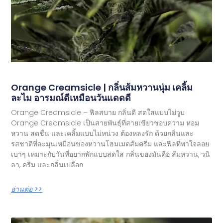
Orange Creamsicle | กลิ่นส้มหวานนุ่ม เคลิ้ม
ละไม อารมณ์ดีเหมือนวันแดดดี
Orange Creamsicle – ฟีลสบาย กลิ่นดี สดใสแบบไม่วูบ
Orange Creamsicle เป็นสายพันธุ์ที่สายเขียวชอบความ หอม
หวาน สดชื่น และเคลิ้มแบบไม่หน่วง ต้องหลงรัก ด้วยกลิ่นและ
รสชาติที่ละมุนเหมือนของหวานโฮมเมดส้มครีม และฟีลที่พาใจลอย
เบาๆ เหมาะกับวันที่อยากพักแบบสดใส กลิ่นของมันคือ ส้มหวาน, วนิ
ลา, ครีม และกลิ่นเปลือก
อ่านต่อ >>