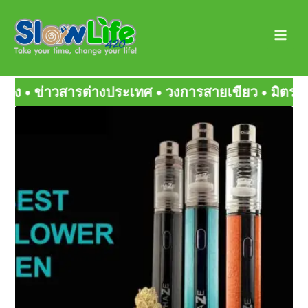
Skip
Main
to
Men
content
วงการสายเขียว • มิตรสหายกัญ • สายเขียวเด็ดๆ
Page
Page
Page
Page
Page