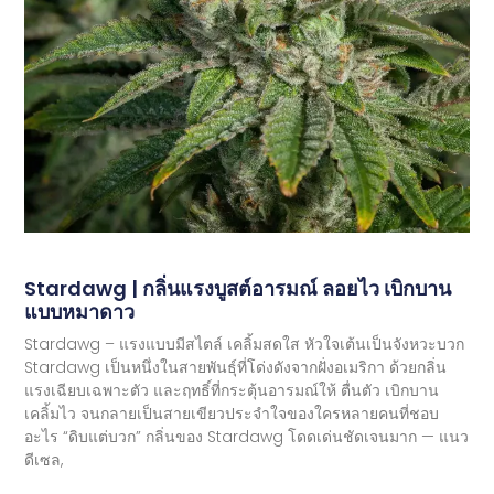
Stardawg | กลิ่นแรงบูสต์อารมณ์ ลอยไว เบิกบาน
แบบหมาดาว
Stardawg – แรงแบบมีสไตล์ เคลิ้มสดใส หัวใจเต้นเป็นจังหวะบวก
Stardawg เป็นหนึ่งในสายพันธุ์ที่โด่งดังจากฝั่งอเมริกา ด้วยกลิ่น
แรงเฉียบเฉพาะตัว และฤทธิ์ที่กระตุ้นอารมณ์ให้ ตื่นตัว เบิกบาน
เคลิ้มไว จนกลายเป็นสายเขียวประจำใจของใครหลายคนที่ชอบ
อะไร “ดิบแต่บวก” กลิ่นของ Stardawg โดดเด่นชัดเจนมาก — แนว
ดีเซล,