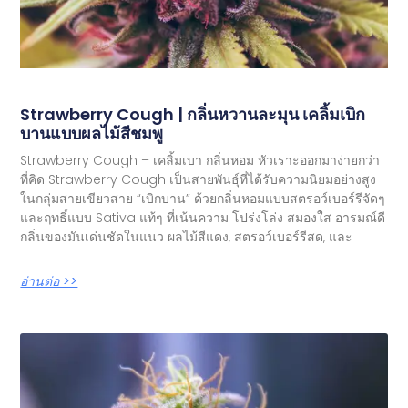
Strawberry Cough | กลิ่นหวานละมุน เคลิ้มเบิก
บานแบบผลไม้สีชมพู
Strawberry Cough – เคลิ้มเบา กลิ่นหอม หัวเราะออกมาง่ายกว่า
ที่คิด Strawberry Cough เป็นสายพันธุ์ที่ได้รับความนิยมอย่างสูง
ในกลุ่มสายเขียวสาย “เบิกบาน” ด้วยกลิ่นหอมแบบสตรอว์เบอร์รีจัดๆ
และฤทธิ์แบบ Sativa แท้ๆ ที่เน้นความ โปร่งโล่ง สมองใส อารมณ์ดี
กลิ่นของมันเด่นชัดในแนว ผลไม้สีแดง, สตรอว์เบอร์รีสด, และ
อ่านต่อ >>