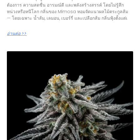
ต้องการ ความสดชื่น อารมณ์ดี และพลังสร้างสรรค์ โดยไม่รู้สึก
หน่วงหรือหนีโลก กลิ่นของ Mimosa หอมจัดแนวผลไม้ตระกูลส้ม
— โดยเฉพาะ น้ำส้ม, เลมอน, เบอร์รี่ และเปลือกส้ม กลิ่นฟุ้งตั้งแต่เ
อ่านต่อ >>