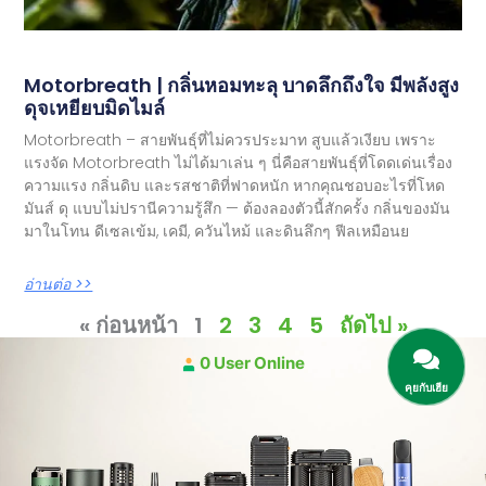
Motorbreath | กลิ่นหอมทะลุ บาดลึกถึงใจ มีพลังสูง
ดุจเหยียบมิดไมล์
Motorbreath – สายพันธุ์ที่ไม่ควรประมาท สูบแล้วเงียบ เพราะ
แรงจัด Motorbreath ไม่ได้มาเล่น ๆ นี่คือสายพันธุ์ที่โดดเด่นเรื่อง
ความแรง กลิ่นดิบ และรสชาติที่ฟาดหนัก หากคุณชอบอะไรที่โหด
มันส์ ดุ แบบไม่ปรานีความรู้สึก — ต้องลองตัวนี้สักครั้ง กลิ่นของมัน
มาในโทน ดีเซลเข้ม, เคมี, ควันไหม้ และดินลึกๆ ฟีลเหมือนย
อ่านต่อ >>
« ก่อนหน้า
1
2
3
4
5
ถัดไป »
0 User Online