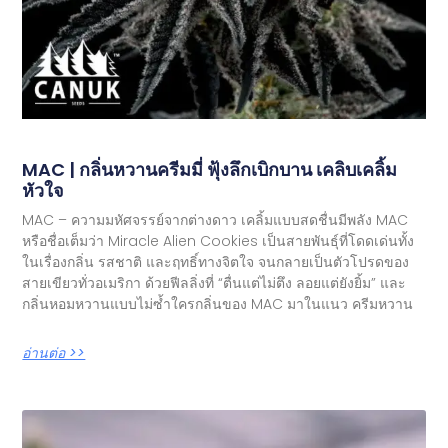
MAC | กลิ่นหวานครีมมี่ ฟุ้งลึกเบิกบาน เคลิบเคลิ้ม
หัวใจ
MAC – ความมหัศจรรย์จากต่างดาว เคลิ้มแบบสดชื่นมีพลัง MAC
หรือชื่อเต็มว่า Miracle Alien Cookies เป็นสายพันธุ์ที่โดดเด่นทั้ง
ในเรื่องกลิ่น รสชาติ และฤทธิ์ทางจิตใจ จนกลายเป็นตัวโปรดของ
สายเขียวทั่วอเมริกา ด้วยฟีลลิ่งที่ “ตื่นแต่ไม่ตึง ลอยแต่ยังยิ้ม” และ
กลิ่นหอมหวานแบบไม่ซ้ำใครกลิ่นของ MAC มาในแนว ครีมหวาน
อ่านต่อ >>