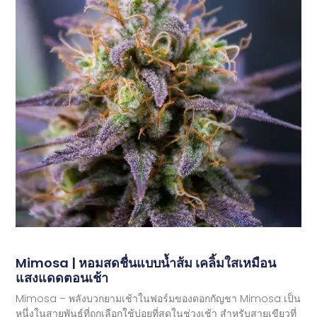
Mimosa | หอมสดชื่นแบบน้ำส้ม เคลิ้มใสเหมือน
แสงแดดตอนเช้า
Mimosa – พลังบวกยามเช้าในฟอร์มของดอกกัญชา Mimosa เป็น
หนึ่งในสายพันธุ์ที่ถูกเลือกใช้บ่อยที่สุดในช่วงเช้า สำหรับสายเขียวที่