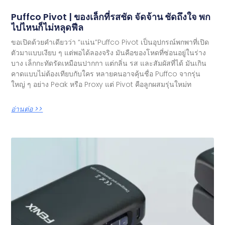
Puffco Pivot | ของเล็กที่รสชัด จัดจ้าน ชัดถึงใจ พก
ไปไหนก็ไม่หลุดฟีล
ขอเปิดด้วยคำเดียวว่า “แน่น”Puffco Pivot เป็นอุปกรณ์พกพาที่เปิด
ตัวมาแบบเงียบ ๆ แต่พอได้ลองจริง มันคือของโหดที่ซ่อนอยู่ในร่าง
บาง เล็กกะทัดรัดเหมือนปากกา แต่กลิ่น รส และสัมผัสที่ได้ มันเกิน
คาดแบบไม่ต้องเทียบกับใคร หลายคนอาจคุ้นชื่อ Puffco จากรุ่น
ใหญ่ ๆ อย่าง Peak หรือ Proxy แต่ Pivot คือลูกผสมรุ่นใหม่ท
อ่านต่อ >>