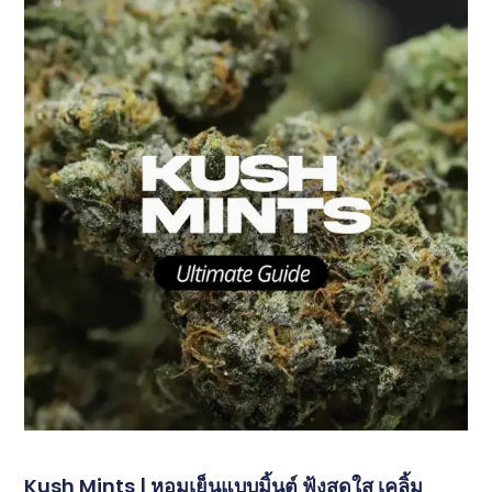
Kush Mints | หอมเย็นแบบมิ้นต์ ฟุ้งสดใส เคลิ้ม