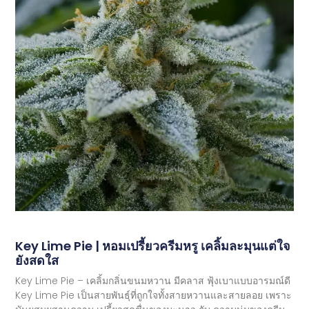
Key Lime Pie | หอมเปรี้ยวครีมหรู เคลิ้มละมุนแต่ใจ
ยังสดใส
Key Lime Pie – เคลิ้มกลิ่นขนมหวาน มีคลาส ฟุ้งเบาแบบอารมณ์ดี
Key Lime Pie เป็นสายพันธุ์ที่ถูกใจทั้งสายหวานและสายลอย เพราะ