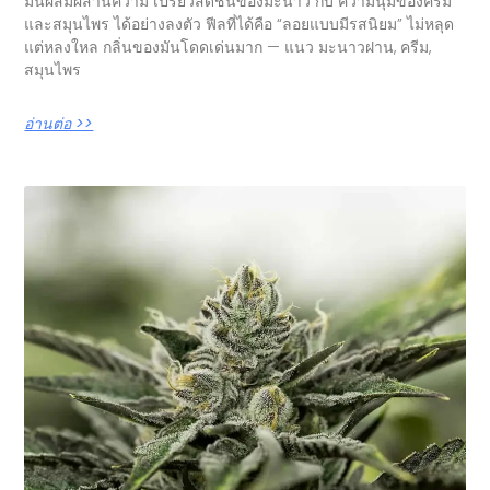
มันผสมผสานความ เปรี้ยวสดชื่นของมะนาว กับ ความนุ่มของครีม
และสมุนไพร ได้อย่างลงตัว ฟีลที่ได้คือ “ลอยแบบมีรสนิยม” ไม่หลุด
แต่หลงใหล กลิ่นของมันโดดเด่นมาก — แนว มะนาวฝาน, ครีม,
สมุนไพร
อ่านต่อ >>