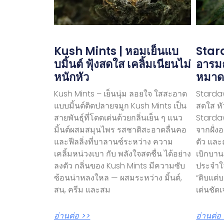
Kush Mints | หอมเย็นแบ
Stard
บมิ้นต์ ฟุ้งสดใส เคลิ้มเนียนไม่
อารม
หนักหัว
หมาด
Kush Mints – เย็นนุ่ม ลอยใจ ใสสะอาด
Stardaw
แบบมิ้นต์ติดปลายจมูก Kush Mints เป็น
สดใส หั
สายพันธุ์ที่โดดเด่นด้วยกลิ่นเย็น ๆ แนว
Stardaw
มิ้นต์ผสมสมุนไพร รสชาติสะอาดลื่นคอ
จากฝั่ง
และฟีลลิ่งที่บาลานซ์ระหว่าง ความ
ตัว และฤ
เคลิ้มหน่วงเบา กับ พลังใจสดชื่น ได้อย่าง
เบิกบาน
ลงตัว กลิ่นของ Kush Mints มีความซับ
ประจำใ
ซ้อนน่าหลงใหล — ผสมระหว่าง มิ้นต์,
“ดิบแต่
สน, ครีม และสม
เด่นชัด
อ่านต่อ >>
อ่านต่อ