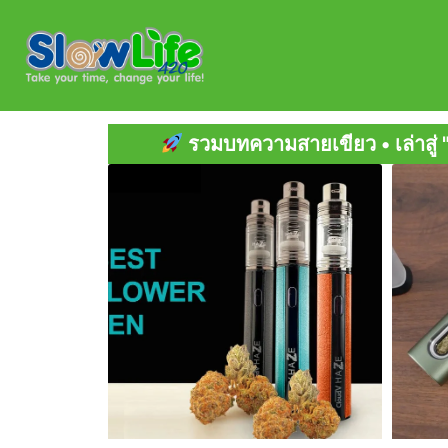
Skip
to
content
วามสายเขียว • เล่าสู่ "กัญ" ฟัง • ข่าวสารต่างประ