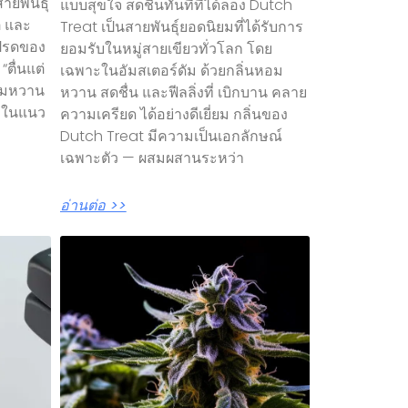
ายพันธุ์
แบบสุขใจ สดชื่นทันทีที่ได้ลอง Dutch
ติ และ
Treat เป็นสายพันธุ์ยอดนิยมที่ได้รับการ
โปรดของ
ยอมรับในหมู่สายเขียวทั่วโลก โดย
“ตื่นแต่
เฉพาะในอัมสเตอร์ดัม ด้วยกลิ่นหอม
หอมหวาน
หวาน สดชื่น และฟีลลิ่งที่ เบิกบาน คลาย
าในแนว
ความเครียด ได้อย่างดีเยี่ยม กลิ่นของ
Dutch Treat มีความเป็นเอกลักษณ์
เฉพาะตัว — ผสมผสานระหว่า
อ่านต่อ >>