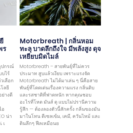
ยี
Motorbreath | กลิ่นหอม
ไพร
ทะลุ บาดลึกถึงใจ มีพลังสูง ดุจ
เหยียบมิดไมล์
อุปกรณ์
Motorbreath – สายพันธุ์ที่ไม่ควร
บบไร้
ประมาท สูบแล้วเงียบ เพราะแรงจัด
ัวเลือก
Motorbreath ไม่ได้มาเล่น ๆ นี่คือสาย
นโลยี
พันธุ์ที่โดดเด่นเรื่องความแรง กลิ่นดิบ
ย่างดี
และรสชาติที่ฟาดหนัก หากคุณชอบ
อะไรที่โหด มันส์ ดุ แบบไม่ปรานีความ
ไอ
รู้สึก — ต้องลองตัวนี้สักครั้ง กลิ่นของมัน
EO น่า
มาในโทน ดีเซลเข้ม, เคมี, ควันไหม้ และ
% เ
ดินลึกๆ ฟีลเหมือนย