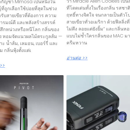
ว่า Miracle Alien Cookies เป็นส
กัญชา Mimosa เป็นหนึ่งใน
ที่โดดเด่นทั้งในเรื่องกลิ่น รสชา
์ที่ถูกเลือกใช้บ่อยที่สุดในช่วง
ฤทธิ์ทางจิตใจ จนกลายเป็นตัว
หรับสายเขียวที่ต้องการ ความ
สายเขียวทั่วอเมริกา ด้วยฟีลลิ่งที่ 
อารมณ์ดี และพลังสร้างสรรค์
ไม่ตึง ลอยแต่ยังยิ้ม” และกลิ่น
ู้สึกหน่วงหรือหนีโลก กลิ่นของ
แบบไม่ซ้ำใครกลิ่นของ MAC ม
 หอมจัดแนวผลไม้ตระกูลส้ม —
ครีมหวาน
ะ น้ำส้ม, เลมอน, เบอร์รี่ และ
 กลิ่นฟุ้งตั้งแต่เ
อ่านต่อ >>
 >>