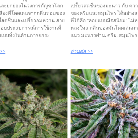
และยกย่องในวงการกัญชาโลก
เปรี้ยวสดชื่นของมะนาว กับ ควา
อเสียงที่โดดเด่นจากกลิ่นหอมของ
ของครีมและสมุนไพร ได้อย่างลง
่สดชื่นและเปรี้ยวอมหวาน สาย
ที่ได้คือ “ลอยแบบมีรสนิยม” ไม่ห
ี้ มอบประสบการณ์การใช้งานที่
หลงใหล กลิ่นของมันโดดเด่นม
์แบบทั้งในด้านการยกระ
แนว มะนาวฝาน, ครีม, สมุนไพร
 >>
อ่านต่อ >>