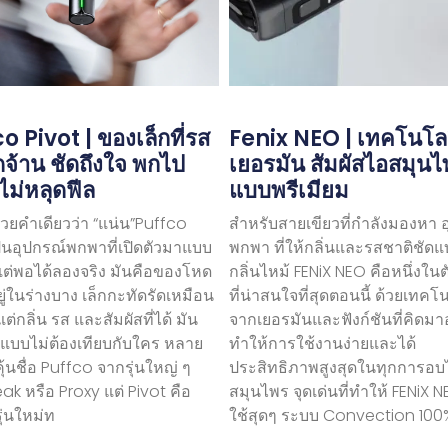
o Pivot | ของเล็กที่รส
Fenix ​​​​NEO | เทคโนโล
ัดจ้าน ชัดถึงใจ พกไป
เยอรมัน สัมผัสไอสมุน
ไม่หลุดฟีล
แบบพรีเมียม
้วยคำเดียวว่า “แน่น”Puffco
สำหรับสายเขียวที่กำลังมองหา 
ป็นอุปกรณ์พกพาที่เปิดตัวมาแบบ
พกพา ที่ให้กลิ่นและรสชาติชัดแ
 แต่พอได้ลองจริง มันคือของโหด
กลิ่นไหม้ FENiX NEO คือหนึ่งในต
ยู่ในร่างบาง เล็กกะทัดรัดเหมือน
ที่น่าสนใจที่สุดตอนนี้ ด้วยเทคโ
่กลิ่น รส และสัมผัสที่ได้ มัน
จากเยอรมันและฟังก์ชันที่คิดมาอ
แบบไม่ต้องเทียบกับใคร หลาย
ทำให้การใช้งานง่ายและได้
้นชื่อ Puffco จากรุ่นใหญ่ ๆ
ประสิทธิภาพสูงสุดในทุกการอบ
eak หรือ Proxy แต่ Pivot คือ
สมุนไพร จุดเด่นที่ทำให้ FENiX N
ุ่นใหม่ท
ใช้สุดๆ ระบบ Convection 100