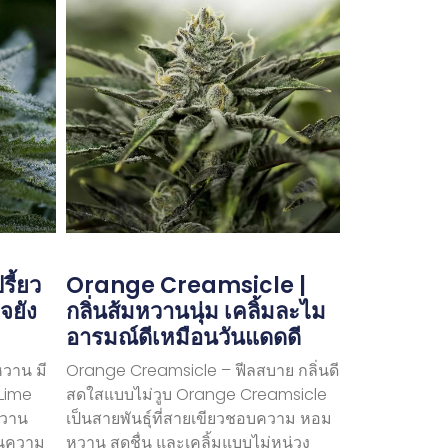
ี้ยว
Orange Creamsicle |
จยัง
กลิ่นส้มหวานนุ่ม เคลิ้มละไม
อารมณ์ดีเหมือนวันแดดดี
หวาน มี
Orange Creamsicle – ฟีลสบาย กลิ่นดี
 Lime
สดใสแบบไม่วูบ Orange Creamsicle
ยหวาน
เป็นสายพันธุ์ที่สายเขียวชอบความ หอม
นความ
หวาน สดชื่น และเคลิ้มแบบไม่หน่วง