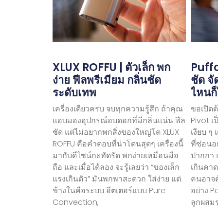
XLUX ROFFU | ตัวเล็ก พก
Puffc
ง่าย ฟีลพรีเมียม กลิ่นชัด
ชัด จ
ระดับเทพ
ไหนก็
เครื่องเดียวครบ จบทุกความรู้สึก ถ้าคุณ
ขอเปิดด
แอบมองอุปกรณ์อบดอกที่มีกลิ่นแน่น ฟีล
Pivot เ
ชัด แต่ไม่อยากพกสิ่งของใหญ่โต XLUX
เงียบ ๆ
ROFFU คือคำตอบที่น่าโดนสุดๆ เครื่องนี้
ที่ซ่อนอ
มากับดีไซน์กะทัดรัด พกง่ายเหมือนมือ
ปากกา แต
ถือ และเมื่อได้ลอง จะรู้เลยว่า “ของเล็ก
เกินคาด
แรงเกินตัว” มันพกพาสะดวก ใส่ง่าย แต่
คนอาจคุ
ข้างในคือระบบ ฮีตเตอร์แบบ Pure
อย่าง P
Convection,
ลูกผสมร