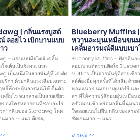
awg | กลิ่นแรงบูสต์
Blueberry Muffins 
ณ์ ลอยไว เบิกบานแบบ
หวานละมุนเหมือนขน
าว
เคลิ้มอารมณ์ดีแบบเบา
g – แรงแบบมีสไตล์ เคลิ้ม
Blueberry Muffins – ฟุ้งกลิ่นอ
วใจเต้นเป็นจังหวะบวก
ลอยเบาแต่หวานติดใจ Blueberr
g เป็นหนึ่งในสายพันธุ์ที่โด่งดัง
Muffins เป็นสายพันธุ์ที่สายเขีย
อเมริกา ด้วยกลิ่นแรงเฉียบเฉพาะ
ลล์ต้องยิ้มทุกครั้งที่ได้กลิ่น ด้ว
ทธิ์ที่กระตุ้นอารมณ์ให้ ตื่นตัว
หอมแนว ขนมอบ บลูเบอร์รี และ
 เคลิ้มไว จนกลายเป็นสายเขียว
ลา ที่ให้ความรู้สึกอบอุ่นเหมือนอ
จของใครหลายคนที่ชอบอะไร
ครัวตอนเช้า พร้อมกลิ่นที่นุ่ม
บวก” กลิ่นของ Stardawg โดด
ใจลอยแบบไม่ฝืน กลิ่นของสายพันธ
เจนมาก — แนว ดีเซล,
ชัดเจนมาก — แนว
 >>
อ่านต่อ >>