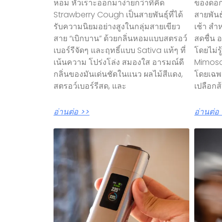
หอม หัวเราะออกมาง่ายกว่าที่คิด
ของดอก
Strawberry Cough เป็นสายพันธุ์ที่ได้
สายพันธุ
รับความนิยมอย่างสูงในกลุ่มสายเขียว
เช้า สำ
สาย “เบิกบาน” ด้วยกลิ่นหอมแบบสตรอว์
สดชื่น 
เบอร์รีจัดๆ และฤทธิ์แบบ Sativa แท้ๆ ที่
โดยไม่ร
เน้นความ โปร่งโล่ง สมองใส อารมณ์ดี
Mimosa
กลิ่นของมันเด่นชัดในแนว ผลไม้สีแดง,
โดยเฉพา
สตรอว์เบอร์รีสด, และ
เปลือกส้ม
อ่านต่อ >>
อ่านต่อ