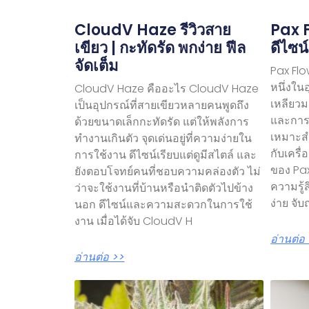
CloudV Haze รีวิวสาย
Pax F
เขียว | กะทัดรัด พกง่าย ฟีล
ดีไซน์
จัดเต็ม
Pax Flo
หนึ่งใน
CloudV Haze คืออะไร CloudV Haze
เหลียวมอ
เป็นอุปกรณ์ที่สายเขียวหลายคนพูดถึง
และการใ
ด้วยขนาดเล็กกะทัดรัด แต่ให้พลังการ
เหมาะสำ
ทำงานเกินตัว จุดเด่นอยู่ที่ความง่ายใน
กับเครื
การใช้งาน ดีไซน์เรียบแต่ดูมีสไตล์ และ
ของ Pax
ยังตอบโจทย์คนที่ชอบความคล่องตัว ไม่
ความรู้
ว่าจะใช้งานที่บ้านหรือนำติดตัวไปข้าง
ง่าย จับ
นอก ดีไซน์และความสะดวกในการใช้
งาน เมื่อได้จับ CloudV H
อ่านต่อ
อ่านต่อ >>