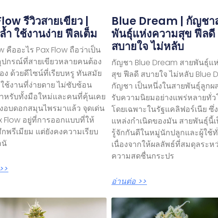
low รีวิวสายเขียว |
Blue Dream | กัญชา
ล้ำ ใช้งานง่าย ฟีลเต็ม
พันธุ์แห่งความสุข ฟีลดี
สบายใจ ไม่หลับ
w คืออะไร Pax Flow ถือว่าเป็น
อุปกรณ์ที่สายเขียวหลายคนต้อง
กัญชา Blue Dream สายพันธุ์แ
ง ด้วยดีไซน์ที่เรียบหรู ทันสมัย
สุข ฟีลดี สบายใจ ไม่หลับ Blue
ช้งานที่ง่ายดาย ไม่ซับซ้อน
กัญชา เป็นหนึ่งในสายพันธุ์ลูกผส
หรับทั้งมือใหม่และคนที่คุ้นเคย
รับความนิยมอย่างแพร่หลายทั่
่องอบดอกสมุนไพรมาแล้ว จุดเด่น
โดยเฉพาะในรัฐแคลิฟอร์เนีย ซึ่ง
 Flow อยู่ที่การออกแบบที่ให้
แหล่งกำเนิดของมัน สายพันธุ์นี้เป
สึกพรีเมียม แต่ยังคงความเรียบ
รู้จักกันดีในหมู่นักปลูกและผู้ใช้ท
ถนั
เนื่องจากให้ผลลัพธ์ที่สมดุลระหว
ความสดชื่นกระปร
 >>
อ่านต่อ >>