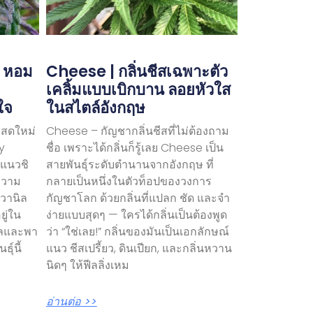
| หอม
Cheese | กลิ่นชีสเฉพาะตัว
ม
เคลิ้มแบบเบิกบาน ลอยหัวใส
ใจ
ในสไตล์อังกฤษ
บสดใหม่
Cheese – กัญชากลิ่นชีสที่ไม่ต้องถาม
y
ชื่อ เพราะได้กลิ่นก็รู้เลย Cheese เป็น
วแนวชิ
สายพันธุ์ระดับตำนานจากอังกฤษ ที่
ยความ
กลายเป็นหนึ่งในตัวท็อปของวงการ
วานิล
กัญชาโลก ด้วยกลิ่นที่แปลก ชัด และจำ
ยู่ใน
ง่ายแบบสุดๆ — ใครได้กลิ่นเป็นต้องพูด
นวลและพา
ว่า “ใช่เลย!” กลิ่นของมันเป็นเอกลักษณ์
ุ์นี้
แนว ชีสเปรี้ยว, ดินเปียก, และกลิ่นหวาน
นิดๆ ให้ฟีลลิ่งเหม
อ่านต่อ >>