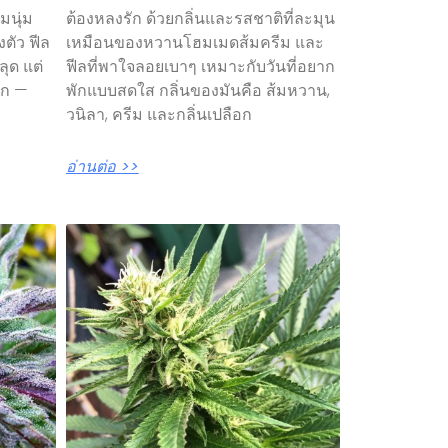
มนุ่ม
ต้องหลงรัก ด้วยกลิ่นและรสชาติที่ละมุน
ตัว ฟีล
เหมือนของหวานโฮมเมดส้มครีม และ
ลุด แต่
ฟีลที่พาใจลอยเบาๆ เหมาะกับวันที่อยาก
าก —
พักแบบสดใส กลิ่นของมันคือ ส้มหวาน,
วนิลา, ครีม และกลิ่นเปลือก
อ่านต่อ >>