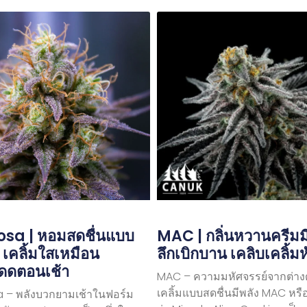
sa | หอมสดชื่นแบบ
MAC | กลิ่นหวานครีมมี่ 
ม เคลิ้มใสเหมือน
ลึกเบิกบาน เคลิบเคลิ้ม
ดดตอนเช้า
MAC – ความมหัศจรรย์จากต่าง
เคลิ้มแบบสดชื่นมีพลัง MAC หรือ
 – พลังบวกยามเช้าในฟอร์ม