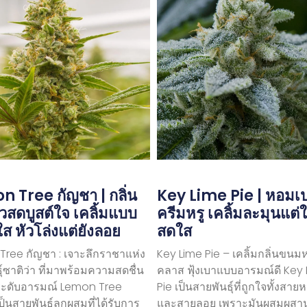
 Tree กัญชา | กลิ่น
Key Lime Pie | หอมเปร
สดบูสต์ใจ เคลิ้มแบบ
ครีมหรู เคลิ้มละมุนแต่ใ
ใส หัวโล่งแต่ยังลอย
สดใส
ree กัญชา : เจาะลึกราชาแห่ง
Key Lime Pie – เคลิ้มกลิ่นขนม
ุ์ซาติว่า ที่มาพร้อมความสดชื่น
คลาส ฟุ้งเบาแบบอารมณ์ดี Key
ะดับอารมณ์ Lemon Tree
Pie เป็นสายพันธุ์ที่ถูกใจทั้งสา
ป็นสายพันธุ์ลูกผสมที่ได้รับการ
และสายลอย เพราะมันผสมผสา