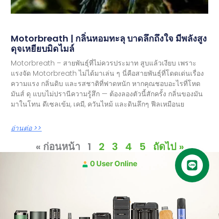
Motorbreath | กลิ่นหอมทะลุ บาดลึกถึงใจ มีพลังสูง
ดุจเหยียบมิดไมล์
Motorbreath – สายพันธุ์ที่ไม่ควรประมาท สูบแล้วเงียบ เพราะ
แรงจัด Motorbreath ไม่ได้มาเล่น ๆ นี่คือสายพันธุ์ที่โดดเด่นเรื่อง
ความแรง กลิ่นดิบ และรสชาติที่ฟาดหนัก หากคุณชอบอะไรที่โหด
มันส์ ดุ แบบไม่ปรานีความรู้สึก — ต้องลองตัวนี้สักครั้ง กลิ่นของมัน
มาในโทน ดีเซลเข้ม, เคมี, ควันไหม้ และดินลึกๆ ฟีลเหมือนย
อ่านต่อ >>
« ก่อนหน้า
1
2
3
4
5
ถัดไป »
0 User Online
คุยกับเฮีย