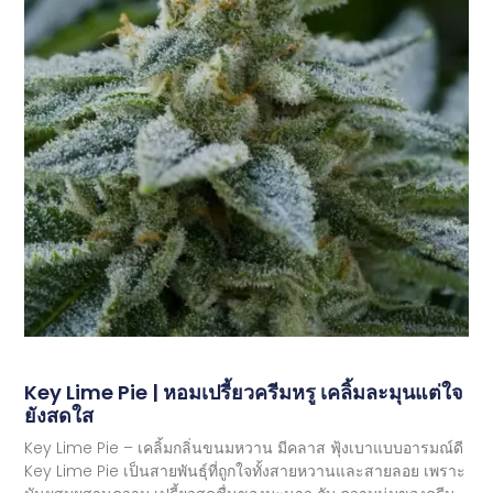
Key Lime Pie | หอมเปรี้ยวครีมหรู เคลิ้มละมุนแต่ใจ
ยังสดใส
Key Lime Pie – เคลิ้มกลิ่นขนมหวาน มีคลาส ฟุ้งเบาแบบอารมณ์ดี
Key Lime Pie เป็นสายพันธุ์ที่ถูกใจทั้งสายหวานและสายลอย เพราะ