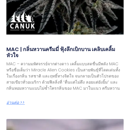
MAC | กลิ่นหวานครีมมี่ ฟุ้งลึกเบิกบาน เคลิบเคลิ้ม
หัวใจ
MAC – ความมหัศจรรย์จากต่างดาว เคลิ้มแบบสดชื่นมีพลัง MAC
หรือชื่อเต็มว่า Miracle Alien Cookies เป็นสายพันธุ์ที่โดดเด่นทั้ง
ในเรื่องกลิ่น รสชาติ และฤทธิ์ทางจิตใจ จนกลายเป็นตัวโปรดของ
สายเขียวทั่วอเมริกา ด้วยฟีลลิ่งที่ “ตื่นแต่ไม่ตึง ลอยแต่ยังยิ้ม” และ
กลิ่นหอมหวานแบบไม่ซ้ำใครกลิ่นของ MAC มาในแนว ครีมหวาน
อ่านต่อ >>