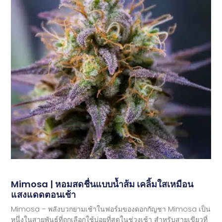
Mimosa | หอมสดชื่นแบบน้ำส้ม เคลิ้มใสเหมือน
แสงแดดตอนเช้า
Mimosa – พลังบวกยามเช้าในฟอร์มของดอกกัญชา Mimosa เป็น
หนึ่งในสายพันธุ์ที่ถูกเลือกใช้บ่อยที่สุดในช่วงเช้า สำหรับสายเขียวที่