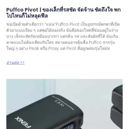
Puffco Pivot | ของเล็กที่รสชัด จัดจ้าน ชัดถึงใจ พก
ไปไหนก็ไม่หลุดฟีล
ขอเปิดด้วยคำเดียวว่า “แน่น”Puffco Pivot เป็นอุปกรณ์พกพาที่เปิด
ตัวมาแบบเงียบ ๆ แต่พอได้ลองจริง มันคือของโหดที่ซ่อนอยู่ในร่าง
บาง เล็กกะทัดรัดเหมือนปากกา แต่กลิ่น รส และสัมผัสที่ได้ มันเกิน
คาดแบบไม่ต้องเทียบกับใคร หลายคนอาจคุ้นชื่อ Puffco จากรุ่น
ใหญ่ ๆ อย่าง Peak หรือ Proxy แต่ Pivot คือลูกผสมรุ่นใหม่ท
อ่านต่อ >>