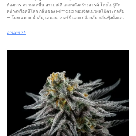
ต้องการ ความสดชื่น อารมณ์ดี และพลังสร้างสรรค์ โดยไม่รู้สึก
หน่วงหรือหนีโลก กลิ่นของ Mimosa หอมจัดแนวผลไม้ตระกูลส้ม
— โดยเฉพาะ น้ำส้ม, เลมอน, เบอร์รี่ และเปลือกส้ม กลิ่นฟุ้งตั้งแต่เ
อ่านต่อ >>