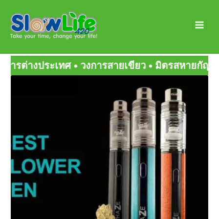
Skip
Main
to
Men
content
เขียว • มิตรสหายกัญ • สายเขียวเด็ดๆ
Page
Page
Page
Page
Page