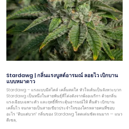
Stardawg | กลิ่นแรงบูสต์อารมณ์ ลอยไว เบิกบาน
แบบหมาดาว
Stardawg – แรงแบบมีสไตล์ เคลิ้มสดใส หัวใจเต้นเป็นจังหวะบวก
Stardawg เป็นหนึ่งในสายพันธุ์ที่โด่งดังจากฝั่งอเมริกา ด้วยกลิ่น
แรงเฉียบเฉพาะตัว และฤทธิ์ที่กระตุ้นอารมณ์ให้ ตื่นตัว เบิกบาน
เคลิ้มไว จนกลายเป็นสายเขียวประจำใจของใครหลายคนที่ชอบ
อะไร “ดิบแต่บวก” กลิ่นของ Stardawg โดดเด่นชัดเจนมาก — แนว
ดีเซล,