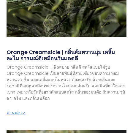
Orange Creamsicle | กลิ่นส้มหวานนุ่ม เคลิ้ม
ละไม อารมณ์ดีเหมือนวันแดดดี
Orange Creamsicle – ฟีลสบาย กลิ่นดี สดใสแบบไม่วูบ
Orange Creamsicle เป็นสายพันธุ์ที่สายเขียวชอบความ หอม
หวาน สดชื่น และเคลิ้มแบบไม่หน่วง ต้องหลงรัก ด้วยกลิ่นและ
รสชาติที่ละมุนเหมือนของหวานโฮมเมดส้มครีม และฟีลที่พาใจลอย
เบาๆ เหมาะกับวันที่อยากพักแบบสดใส กลิ่นของมันคือ ส้มหวาน, วนิ
ลา, ครีม และกลิ่นเปลือก
อ่านต่อ >>