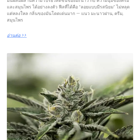
มันผสมผสานความ เปรี้ยวสดชื่นของมะนาว กับ ความนุ่มของครีม
และสมุนไพร ได้อย่างลงตัว ฟีลที่ได้คือ “ลอยแบบมีรสนิยม” ไม่หลุด
แต่หลงใหล กลิ่นของมันโดดเด่นมาก — แนว มะนาวฝาน, ครีม,
สมุนไพร
อ่านต่อ >>