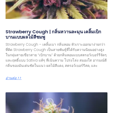
Strawberry Cough | กลิ่นหวานละมุน เคลิ้มเบิก
บานแบบผลไม้สีชมพู
Strawberry Cough – เคลิ้มเบา กลิ่นหอม หัวเราะออกมาง่ายกว่า
ที่คิด Strawberry Cough เป็นสายพันธุ์ที่ได้รับความนิยมอย่างสูง
ในกลุ่มสายเขียวสาย “เบิกบาน” ด้วยกลิ่นหอมแบบสตรอว์เบอร์รีจัดๆ
และฤทธิ์แบบ Sativa แท้ๆ ที่เน้นความ โปร่งโล่ง สมองใส อารมณ์ดี
กลิ่นของมันเด่นชัดในแนว ผลไม้สีแดง, สตรอว์เบอร์รีสด, และ
อ่านต่อ >>