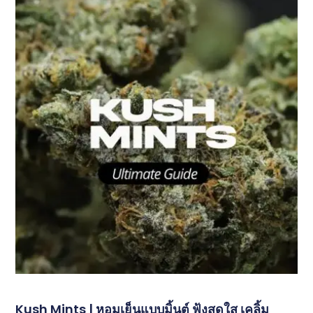
Kush Mints | หอมเย็นแบบมิ้นต์ ฟุ้งสดใส เคลิ้ม