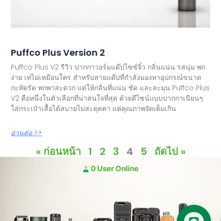
Puffco Plus Version 2
Puffco Plus V2 รีวิว ปากกาวอร์มแด๊ปไซซ์จิ๋ว กลิ่นแน่น รสนุ่ม พก
ง่าย เท่ไม่เหมือนใคร สำหรับสายแด๊ปที่กำลังมองหาอุปกรณ์ขนาด
กะทัดรัด พกพาสะดวก แต่ให้กลิ่นที่แน่น ชัด และละมุน Puffco Plus
V2 คือหนึ่งในตัวเลือกที่น่าสนใจที่สุด ด้วยดีไซน์แบบปากกาเนียนๆ
ใส่กระเป๋าเสื้อได้สบายไม่สะดุดตา แต่คุณภาพจัดเต็มเกิน
อ่านต่อ >>
« ก่อนหน้า
1
2
3
4
5
ถัดไป »
0 User Online