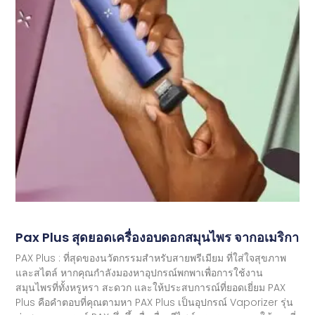
Pax Plus สุดยอดเครื่องอบดอกสมุนไพร จากอเมริกา
PAX Plus : ที่สุดของนวัตกรรมสำหรับสายพรีเมียม ที่ใส่ใจสุขภาพ
และสไตล์ หากคุณกำลังมองหาอุปกรณ์พกพาเพื่อการใช้งาน
สมุนไพรที่ทั้งหรูหรา สะดวก และให้ประสบการณ์ที่ยอดเยี่ยม PAX
Plus คือคำตอบที่คุณตามหา PAX Plus เป็นอุปกรณ์ Vaporizer รุ่น