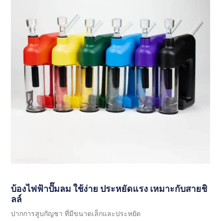
บ้องไฟฟ้าปั๊มลม ใช้ง่าย ประหยัดแรง เหมาะกับสายชิ
ลล์
ปากการสูบกัญชา ที่มีขนาดเล็กและประหยัด