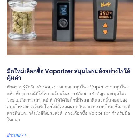
มือใหม่เลือกซื้อ Vaporizer สมุนไพรแห้งอย่างไรให้
คุ้มค่า
ทำความรู้จักกับ Vaporizer อบดอกสมุนไพร Vaporizer สมุนไพร
แห้ง คืออุปกรณ์ที่ใช้ความร้อนในการสกัดสารสำคัญจากสมุนไพร
โดยไม่เกิดการเผาไหม้ ทำให้ได้ไอน้ำที่มีรสชาติและกลิ่นหอมของ
สมุนไพรอย่างเต็มที่ โดยไม่ต้องสูดดมควันจากการเผาไหม้ ซึ่งอาจมี
สารพิษและกลิ่นไม่พึงประสงค์ การเลือกซื้อ Vaporizer สำหรับมือ
ใหม่คว
อ่านต่อ >>