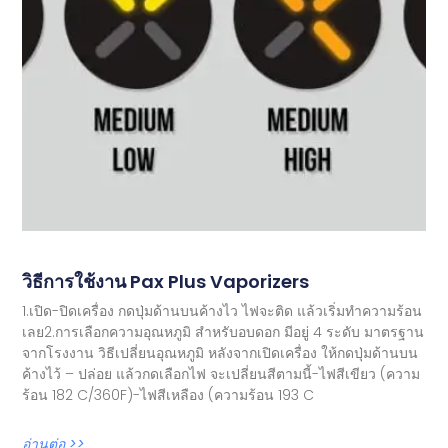
วิธีการใช้งาน Pax Plus Vaporizers
1.เปิด-ปิดเครื่อง กดปุ่มด้านบนค้างไว ไฟจะติด แล้วเริ่มทำความร้อน
เลย2.การเลือกความอุณหภูมิ สำหรับอบดอก มีอยู่ 4 ระดับ มาตรฐาน
จากโรงงาน วิธีเปลี่ยนอุณหภูมิ หลังจากเปิดเครื่อง ให้กดปุ่มด้านบน
ค้างไว้ – ปล่อย แล้วกดเลือกไฟ จะเปลี่ยนสีตามนี้-ไฟสีเขียว (ความ
ร้อน 182 C/360F)-ไฟสีเหลือง (ความร้อน 193 C
อ่านต่อ >>