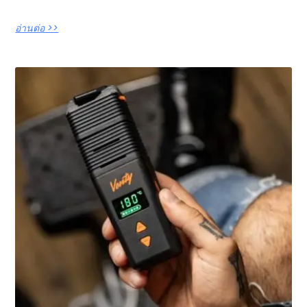
อ่านต่อ >>