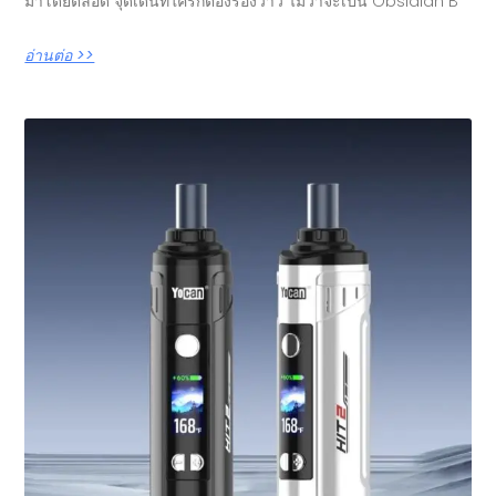
มาโดยตลอด จุดเด่นที่ใครก็ต้องร้องว้าว ไม่ว่าจะเป็น Obsidian B
อ่านต่อ >>