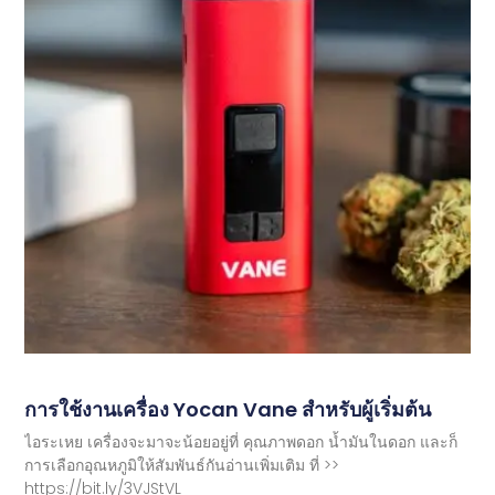
การใช้งานเครื่อง Yocan Vane สำหรับผู้เริ่มต้น
ไอระเหย เครื่องจะมาจะน้อยอยู่ที่ คุณภาพดอก น้ำมันในดอก และก็
การเลือกอุณหภูมิให้สัมพันธ์กันอ่านเพิ่มเติม ที่ >>
https://bit.ly/3VJStVL