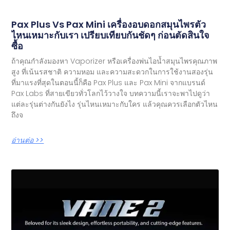
Pax Plus Vs Pax Mini เครื่องอบดอกสมุนไพรตัว
ไหนเหมาะกับเรา เปรียบเทียบกันชัดๆ ก่อนตัดสินใจ
ซื้อ
ถ้าคุณกำลังมองหา Vaporizer หรือเครื่องพ่นไอน้ำสมุนไพรคุณภาพ
สูง ที่เน้นรสชาติ ความหอม และความสะดวกในการใช้งานสองรุ่น
ที่มาแรงที่สุดในตอนนี้ก็คือ Pax Plus และ Pax Mini จากแบรนด์
Pax Labs ที่สายเขียวทั่วโลกไว้วางใจ บทความนี้เราจะพาไปดูว่า
แต่ละรุ่นต่างกันยังไง รุ่นไหนเหมาะกับใคร แล้วคุณควรเลือกตัวไหน
ถึงจ
อ่านต่อ >>