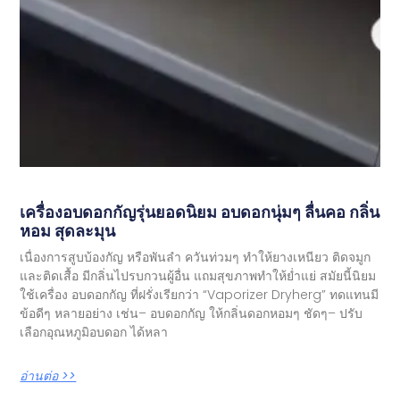
เครื่องอบดอกกัญรุ่นยอดนิยม อบดอกนุ่มๆ ลื่นคอ กลิ่น
หอม สุดละมุน
เนื่องการสูบบ้องกัญ หรือพันลำ ควันท่วมๆ ทำให้ยางเหนียว ติดจมูก
และติดเสื้อ มีกลิ่นไปรบกวนผู้อื่น แถมสุขภาพทำให้ย่ำแย่ สมัยนี้นิยม
ใช้เครื่อง อบดอกกัญ ที่ฝรั่งเรียกว่า “Vaporizer Dryherg” ทดแทนมี
ข้อดีๆ หลายอย่าง เช่น– อบดอกกัญ ให้กลิ่นดอกหอมๆ ชัดๆ– ปรับ
เลือกอุณหภูมิอบดอก ได้หลา
อ่านต่อ >>