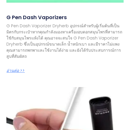
G Pen Dash Vaporizers
G Pen Dash Vaporizer Dryherb อุปกรณ์สำหรับผู้เริ่มต้นที่เป็น
มิตรกับกระเป๋าหากคุณกำลังมองหาเครื่องอบดอกสมุนไพรที่สามารถ
ใช้กับสมุนไพรแห้งได้ คุณอาจจะสนใจ G Pen Dash Vaporizer
Dryherb ซึ่งเป็นอุปกรณ์ขนาดเล็ก น้ำหนักเบา และมีราคาไม่แพง
คุณสามารถพกพาและใช้งานได้ง่าย และยังได้รับประสบการณ์การ
สูบที่สัมผัสถ
อ่านต่อ >>