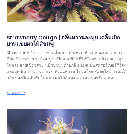
Strawberry Cough | กลิ่นหวานละมุน เคลิ้มเบิก
บานแบบผลไม้สีชมพู
Strawberry Cough – เคลิ้มเบา กลิ่นหอม หัวเราะออกมาง่ายกว่า
ที่คิด Strawberry Cough เป็นสายพันธุ์ที่ได้รับความนิยมอย่างสูง
ในกลุ่มสายเขียวสาย “เบิกบาน” ด้วยกลิ่นหอมแบบสตรอว์เบอร์รีจัดๆ
และฤทธิ์แบบ Sativa แท้ๆ ที่เน้นความ โปร่งโล่ง สมองใส อารมณ์ดี
กลิ่นของมันเด่นชัดในแนว ผลไม้สีแดง, สตรอว์เบอร์รีสด, และ
อ่านต่อ >>