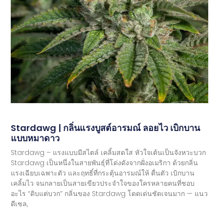
Stardawg | กลิ่นแรงบูสต์อารมณ์ ลอยไว เบิกบาน
แบบหมาดาว
Stardawg – แรงแบบมีสไตล์ เคลิ้มสดใส หัวใจเต้นเป็นจังหวะบวก
Stardawg เป็นหนึ่งในสายพันธุ์ที่โด่งดังจากฝั่งอเมริกา ด้วยกลิ่น
แรงเฉียบเฉพาะตัว และฤทธิ์ที่กระตุ้นอารมณ์ให้ ตื่นตัว เบิกบาน
เคลิ้มไว จนกลายเป็นสายเขียวประจำใจของใครหลายคนที่ชอบ
อะไร “ดิบแต่บวก” กลิ่นของ Stardawg โดดเด่นชัดเจนมาก — แนว
ดีเซล,