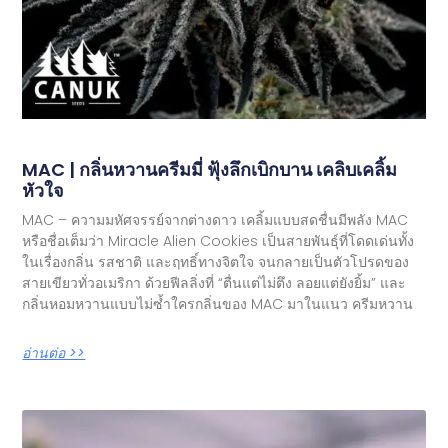
MAC | กลิ่นหวานครีมมี่ ฟุ้งลึกเบิกบาน เคลิบเคลิ้ม
หัวใจ
MAC – ความมหัศจรรย์จากต่างดาว เคลิ้มแบบสดชื่นมีพลัง MAC
หรือชื่อเต็มว่า Miracle Alien Cookies เป็นสายพันธุ์ที่โดดเด่นทั้ง
ในเรื่องกลิ่น รสชาติ และฤทธิ์ทางจิตใจ จนกลายเป็นตัวโปรดของ
สายเขียวทั่วอเมริกา ด้วยฟีลลิ่งที่ “ตื่นแต่ไม่ตึง ลอยแต่ยังยิ้ม” และ
กลิ่นหอมหวานแบบไม่ซ้ำใครกลิ่นของ MAC มาในแนว ครีมหวาน
อ่านต่อ >>