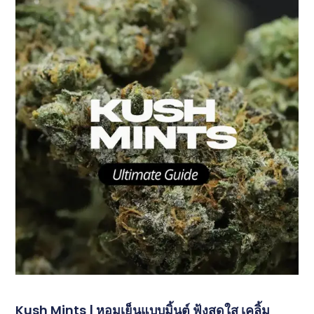
Kush Mints | หอมเย็นแบบมิ้นต์ ฟุ้งสดใส เคลิ้ม