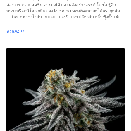
ต้องการ ความสดชื่น อารมณ์ดี และพลังสร้างสรรค์ โดยไม่รู้สึก
หน่วงหรือหนีโลก กลิ่นของ Mimosa หอมจัดแนวผลไม้ตระกูลส้ม
— โดยเฉพาะ น้ำส้ม, เลมอน, เบอร์รี่ และเปลือกส้ม กลิ่นฟุ้งตั้งแต่เ
อ่านต่อ >>