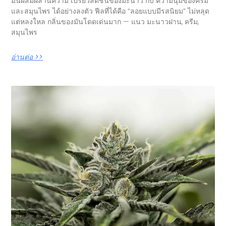
มันผสมผสานความ เปรี้ยวสดชื่นของมะนาว กับ ความนุ่มของครีม
และสมุนไพร ได้อย่างลงตัว ฟีลที่ได้คือ “ลอยแบบมีรสนิยม” ไม่หลุด
แต่หลงใหล กลิ่นของมันโดดเด่นมาก — แนว มะนาวฝาน, ครีม,
สมุนไพร
อ่านต่อ >>