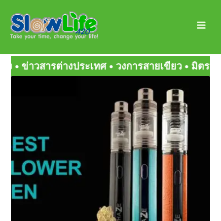
Skip
Main
to
Men
content
รสายเขียว • มิตรสหายกัญ • สายเขียวเด็ดๆ
Page
Page
Page
Page
Page