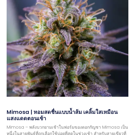
Mimosa | หอมสดชื่นแบบน้ำส้ม เคลิ้มใสเหมือน
แสงแดดตอนเช้า
Mimosa – พลังบวกยามเช้าในฟอร์มของดอกกัญชา Mimosa เป็น
หนึ่งในสายพันธุ์ที่ถูกเลือกใช้บ่อยที่สุดในช่วงเช้า สำหรับสายเขียวที่