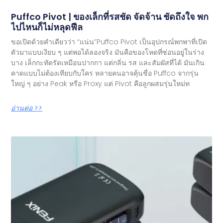
Puffco Pivot | ของเล็กที่รสชัด จัดจ้าน ชัดถึงใจ พก
ไปไหนก็ไม่หลุดฟีล
ขอเปิดด้วยคำเดียวว่า “แน่น”Puffco Pivot เป็นอุปกรณ์พกพาที่เปิด
ตัวมาแบบเงียบ ๆ แต่พอได้ลองจริง มันคือของโหดที่ซ่อนอยู่ในร่าง
บาง เล็กกะทัดรัดเหมือนปากกา แต่กลิ่น รส และสัมผัสที่ได้ มันเกิน
คาดแบบไม่ต้องเทียบกับใคร หลายคนอาจคุ้นชื่อ Puffco จากรุ่น
ใหญ่ ๆ อย่าง Peak หรือ Proxy แต่ Pivot คือลูกผสมรุ่นใหม่ท
อ่านต่อ >>