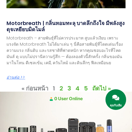
Motorbreath | กลิ่นหอมทะลุ บาดลึกถึงใจ มีพลังสูง
ดุจเหยียบมิดไมล์
Motorbreath – สายพันธุ์ที่ไม่ควรประมาท สูบแล้วเงียบ เพราะ
แรงจัด Motorbreath ไม่ได้มาเล่น ๆ นี่คือสายพันธุ์ที่โดดเด่นเรื่อง
ความแรง กลิ่นดิบ และรสชาติที่ฟาดหนัก หากคุณชอบอะไรที่โหด
มันส์ ดุ แบบไม่ปรานีความรู้สึก — ต้องลองตัวนี้สักครั้ง กลิ่นของมัน
มาในโทน ดีเซลเข้ม, เคมี, ควันไหม้ และดินลึกๆ ฟีลเหมือนย
อ่านต่อ >>
« ก่อนหน้า
1
2
3
4
5
ถัดไป »
0 User Online
คุยกับเฮีย