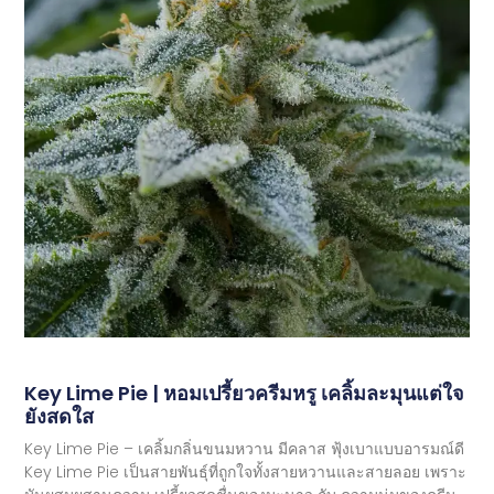
Key Lime Pie | หอมเปรี้ยวครีมหรู เคลิ้มละมุนแต่ใจ
ยังสดใส
Key Lime Pie – เคลิ้มกลิ่นขนมหวาน มีคลาส ฟุ้งเบาแบบอารมณ์ดี
Key Lime Pie เป็นสายพันธุ์ที่ถูกใจทั้งสายหวานและสายลอย เพราะ