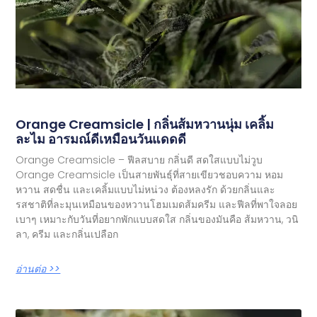
Orange Creamsicle | กลิ่นส้มหวานนุ่ม เคลิ้ม
ละไม อารมณ์ดีเหมือนวันแดดดี
Orange Creamsicle – ฟีลสบาย กลิ่นดี สดใสแบบไม่วูบ
Orange Creamsicle เป็นสายพันธุ์ที่สายเขียวชอบความ หอม
หวาน สดชื่น และเคลิ้มแบบไม่หน่วง ต้องหลงรัก ด้วยกลิ่นและ
รสชาติที่ละมุนเหมือนของหวานโฮมเมดส้มครีม และฟีลที่พาใจลอย
เบาๆ เหมาะกับวันที่อยากพักแบบสดใส กลิ่นของมันคือ ส้มหวาน, วนิ
ลา, ครีม และกลิ่นเปลือก
อ่านต่อ >>