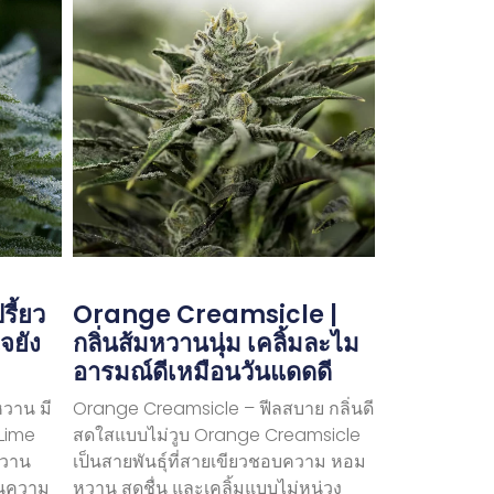
ี้ยว
Orange Creamsicle |
จยัง
กลิ่นส้มหวานนุ่ม เคลิ้มละไม
อารมณ์ดีเหมือนวันแดดดี
หวาน มี
Orange Creamsicle – ฟีลสบาย กลิ่นดี
 Lime
สดใสแบบไม่วูบ Orange Creamsicle
ยหวาน
เป็นสายพันธุ์ที่สายเขียวชอบความ หอม
นความ
หวาน สดชื่น และเคลิ้มแบบไม่หน่วง