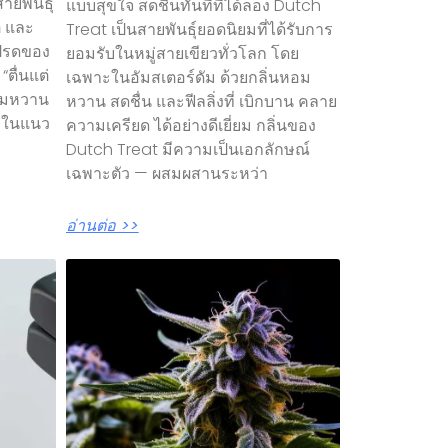
ายพันธุ์
แบบสุขใจ สดชื่นทันทีที่ได้ลอง Dutch
ติ และ
Treat เป็นสายพันธุ์ยอดนิยมที่ได้รับการ
โปรดของ
ยอมรับในหมู่สายเขียวทั่วโลก โดย
“ตื่นแต่
เฉพาะในอัมสเตอร์ดัม ด้วยกลิ่นหอม
หอมหวาน
หวาน สดชื่น และฟีลลิ่งที่ เบิกบาน คลาย
าในแนว
ความเครียด ได้อย่างดีเยี่ยม กลิ่นของ
Dutch Treat มีความเป็นเอกลักษณ์
เฉพาะตัว — ผสมผสานระหว่า
อ่านต่อ >>