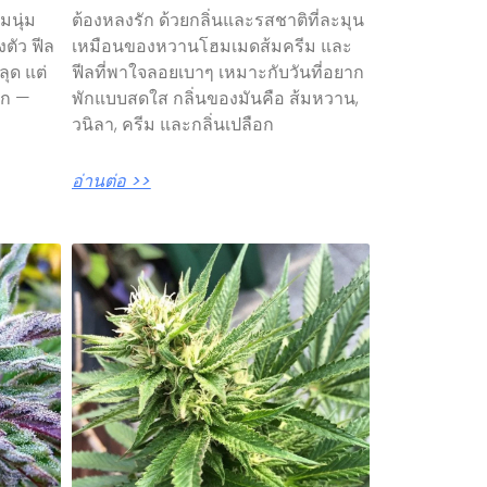
มนุ่ม
ต้องหลงรัก ด้วยกลิ่นและรสชาติที่ละมุน
ตัว ฟีล
เหมือนของหวานโฮมเมดส้มครีม และ
ลุด แต่
ฟีลที่พาใจลอยเบาๆ เหมาะกับวันที่อยาก
าก —
พักแบบสดใส กลิ่นของมันคือ ส้มหวาน,
วนิลา, ครีม และกลิ่นเปลือก
อ่านต่อ >>