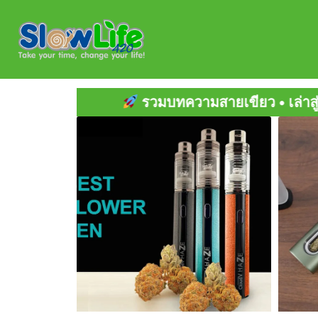
Skip
to
content
ทความสายเขียว • เล่าสู่ "กัญ" ฟัง • ข่าวสารต่างปร