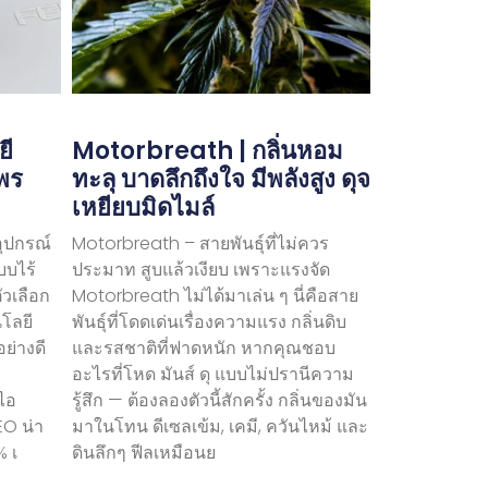
ยี
Motorbreath | กลิ่นหอม
ไพร
ทะลุ บาดลึกถึงใจ มีพลังสูง ดุจ
เหยียบมิดไมล์
อุปกรณ์
Motorbreath – สายพันธุ์ที่ไม่ควร
บบไร้
ประมาท สูบแล้วเงียบ เพราะแรงจัด
ัวเลือก
Motorbreath ไม่ได้มาเล่น ๆ นี่คือสาย
นโลยี
พันธุ์ที่โดดเด่นเรื่องความแรง กลิ่นดิบ
ย่างดี
และรสชาติที่ฟาดหนัก หากคุณชอบ
อะไรที่โหด มันส์ ดุ แบบไม่ปรานีความ
ไอ
รู้สึก — ต้องลองตัวนี้สักครั้ง กลิ่นของมัน
EO น่า
มาในโทน ดีเซลเข้ม, เคมี, ควันไหม้ และ
% เ
ดินลึกๆ ฟีลเหมือนย