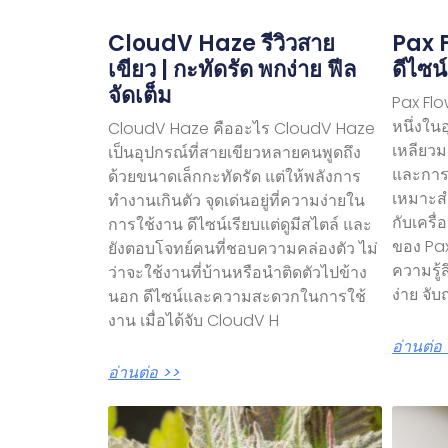
CloudV Haze รีวิวสาย
Pax F
เขียว | กะทัดรัด พกง่าย ฟีล
ดีไซน์
จัดเต็ม
Pax Flo
หนึ่งใน
CloudV Haze คืออะไร CloudV Haze
เหลียวมอ
เป็นอุปกรณ์ที่สายเขียวหลายคนพูดถึง
และการใ
ด้วยขนาดเล็กกะทัดรัด แต่ให้พลังการ
เหมาะสำ
ทำงานเกินตัว จุดเด่นอยู่ที่ความง่ายใน
กับเครื
การใช้งาน ดีไซน์เรียบแต่ดูมีสไตล์ และ
ของ Pax
ยังตอบโจทย์คนที่ชอบความคล่องตัว ไม่
ความรู้
ว่าจะใช้งานที่บ้านหรือนำติดตัวไปข้าง
ง่าย จับ
นอก ดีไซน์และความสะดวกในการใช้
งาน เมื่อได้จับ CloudV H
อ่านต่อ
อ่านต่อ >>