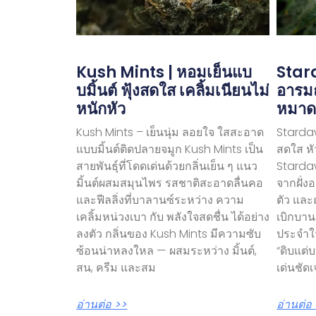
Kush Mints | หอมเย็นแบ
Stard
บมิ้นต์ ฟุ้งสดใส เคลิ้มเนียนไม่
อารม
หนักหัว
หมาด
Kush Mints – เย็นนุ่ม ลอยใจ ใสสะอาด
Stardaw
แบบมิ้นต์ติดปลายจมูก Kush Mints เป็น
สดใส หั
สายพันธุ์ที่โดดเด่นด้วยกลิ่นเย็น ๆ แนว
Stardaw
มิ้นต์ผสมสมุนไพร รสชาติสะอาดลื่นคอ
จากฝั่ง
และฟีลลิ่งที่บาลานซ์ระหว่าง ความ
ตัว และฤ
เคลิ้มหน่วงเบา กับ พลังใจสดชื่น ได้อย่าง
เบิกบาน
ลงตัว กลิ่นของ Kush Mints มีความซับ
ประจำใ
ซ้อนน่าหลงใหล — ผสมระหว่าง มิ้นต์,
“ดิบแต่
สน, ครีม และสม
เด่นชัด
อ่านต่อ >>
อ่านต่อ