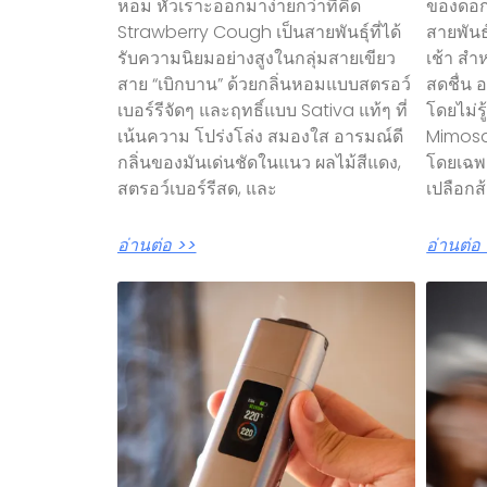
หอม หัวเราะออกมาง่ายกว่าที่คิด
ของดอก
Strawberry Cough เป็นสายพันธุ์ที่ได้
สายพันธุ
รับความนิยมอย่างสูงในกลุ่มสายเขียว
เช้า สำ
สาย “เบิกบาน” ด้วยกลิ่นหอมแบบสตรอว์
สดชื่น 
เบอร์รีจัดๆ และฤทธิ์แบบ Sativa แท้ๆ ที่
โดยไม่ร
เน้นความ โปร่งโล่ง สมองใส อารมณ์ดี
Mimosa
กลิ่นของมันเด่นชัดในแนว ผลไม้สีแดง,
โดยเฉพา
สตรอว์เบอร์รีสด, และ
เปลือกส้ม
อ่านต่อ >>
อ่านต่อ