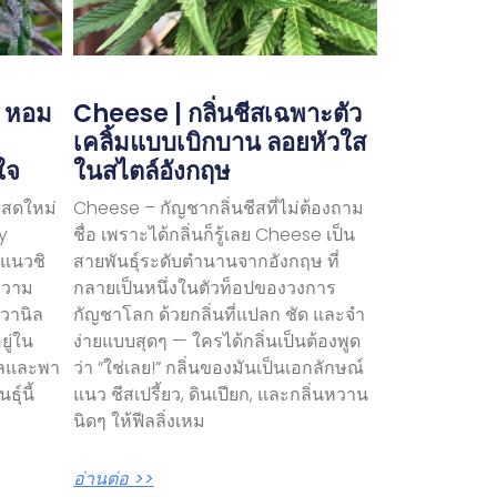
| หอม
Cheese | กลิ่นชีสเฉพาะตัว
ม
เคลิ้มแบบเบิกบาน ลอยหัวใส
ใจ
ในสไตล์อังกฤษ
บสดใหม่
Cheese – กัญชากลิ่นชีสที่ไม่ต้องถาม
y
ชื่อ เพราะได้กลิ่นก็รู้เลย Cheese เป็น
วแนวชิ
สายพันธุ์ระดับตำนานจากอังกฤษ ที่
ยความ
กลายเป็นหนึ่งในตัวท็อปของวงการ
วานิล
กัญชาโลก ด้วยกลิ่นที่แปลก ชัด และจำ
ยู่ใน
ง่ายแบบสุดๆ — ใครได้กลิ่นเป็นต้องพูด
นวลและพา
ว่า “ใช่เลย!” กลิ่นของมันเป็นเอกลักษณ์
ุ์นี้
แนว ชีสเปรี้ยว, ดินเปียก, และกลิ่นหวาน
นิดๆ ให้ฟีลลิ่งเหม
อ่านต่อ >>