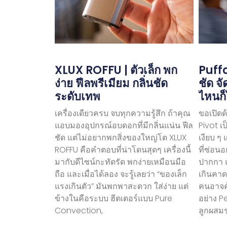
XLUX ROFFU | ตัวเล็ก พก
Puffc
ง่าย ฟีลพรีเมียม กลิ่นชัด
ชัด จ
ระดับเทพ
ไหนก็
เครื่องเดียวครบ จบทุกความรู้สึก ถ้าคุณ
ขอเปิดด
แอบมองอุปกรณ์อบดอกที่มีกลิ่นแน่น ฟีล
Pivot เ
ชัด แต่ไม่อยากพกสิ่งของใหญ่โต XLUX
เงียบ ๆ
ROFFU คือคำตอบที่น่าโดนสุดๆ เครื่องนี้
ที่ซ่อนอ
มากับดีไซน์กะทัดรัด พกง่ายเหมือนมือ
ปากกา แต
ถือ และเมื่อได้ลอง จะรู้เลยว่า “ของเล็ก
เกินคาด
แรงเกินตัว” มันพกพาสะดวก ใส่ง่าย แต่
คนอาจคุ
ข้างในคือระบบ ฮีตเตอร์แบบ Pure
อย่าง P
Convection,
ลูกผสมร