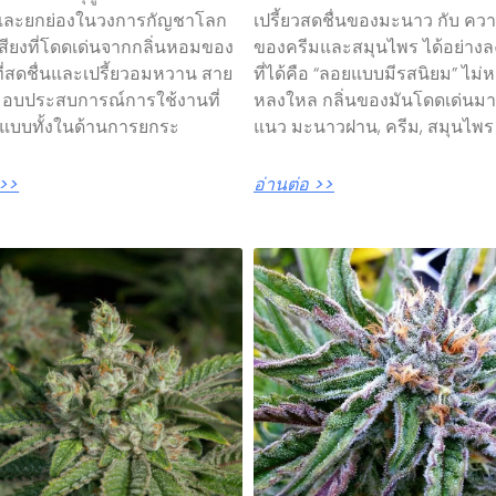
และยกย่องในวงการกัญชาโลก
เปรี้ยวสดชื่นของมะนาว กับ ควา
อเสียงที่โดดเด่นจากกลิ่นหอมของ
ของครีมและสมุนไพร ได้อย่างลง
่สดชื่นและเปรี้ยวอมหวาน สาย
ที่ได้คือ “ลอยแบบมีรสนิยม” ไม่ห
ี้ มอบประสบการณ์การใช้งานที่
หลงใหล กลิ่นของมันโดดเด่นม
์แบบทั้งในด้านการยกระ
แนว มะนาวฝาน, ครีม, สมุนไพร
 >>
อ่านต่อ >>