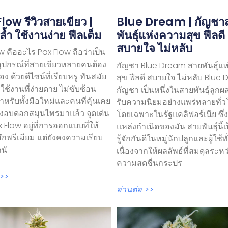
low รีวิวสายเขียว |
Blue Dream | กัญชา
ล้ำ ใช้งานง่าย ฟีลเต็ม
พันธุ์แห่งความสุข ฟีลดี
สบายใจ ไม่หลับ
w คืออะไร Pax Flow ถือว่าเป็น
อุปกรณ์ที่สายเขียวหลายคนต้อง
กัญชา Blue Dream สายพันธุ์แ
ง ด้วยดีไซน์ที่เรียบหรู ทันสมัย
สุข ฟีลดี สบายใจ ไม่หลับ Blue
ช้งานที่ง่ายดาย ไม่ซับซ้อน
กัญชา เป็นหนึ่งในสายพันธุ์ลูกผส
หรับทั้งมือใหม่และคนที่คุ้นเคย
รับความนิยมอย่างแพร่หลายทั่
่องอบดอกสมุนไพรมาแล้ว จุดเด่น
โดยเฉพาะในรัฐแคลิฟอร์เนีย ซึ่ง
 Flow อยู่ที่การออกแบบที่ให้
แหล่งกำเนิดของมัน สายพันธุ์นี้เป
สึกพรีเมียม แต่ยังคงความเรียบ
รู้จักกันดีในหมู่นักปลูกและผู้ใช้ท
ถนั
เนื่องจากให้ผลลัพธ์ที่สมดุลระหว
ความสดชื่นกระปร
 >>
อ่านต่อ >>