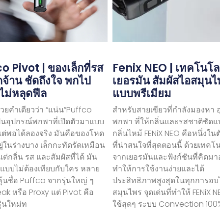
o Pivot | ของเล็กที่รส
Fenix ​​​​NEO | เทคโนโล
ัดจ้าน ชัดถึงใจ พกไป
เยอรมัน สัมผัสไอสมุน
ไม่หลุดฟีล
แบบพรีเมียม
้วยคำเดียวว่า “แน่น”Puffco
สำหรับสายเขียวที่กำลังมองหา 
ป็นอุปกรณ์พกพาที่เปิดตัวมาแบบ
พกพา ที่ให้กลิ่นและรสชาติชัดแ
 แต่พอได้ลองจริง มันคือของโหด
กลิ่นไหม้ FENiX NEO คือหนึ่งในต
ยู่ในร่างบาง เล็กกะทัดรัดเหมือน
ที่น่าสนใจที่สุดตอนนี้ ด้วยเทคโ
่กลิ่น รส และสัมผัสที่ได้ มัน
จากเยอรมันและฟังก์ชันที่คิดมาอ
แบบไม่ต้องเทียบกับใคร หลาย
ทำให้การใช้งานง่ายและได้
้นชื่อ Puffco จากรุ่นใหญ่ ๆ
ประสิทธิภาพสูงสุดในทุกการอบ
eak หรือ Proxy แต่ Pivot คือ
สมุนไพร จุดเด่นที่ทำให้ FENiX N
ุ่นใหม่ท
ใช้สุดๆ ระบบ Convection 100