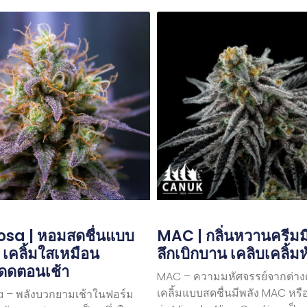
sa | หอมสดชื่นแบบ
MAC | กลิ่นหวานครีมมี่ 
ม เคลิ้มใสเหมือน
ลึกเบิกบาน เคลิบเคลิ้ม
ดดตอนเช้า
MAC – ความมหัศจรรย์จากต่าง
เคลิ้มแบบสดชื่นมีพลัง MAC หรือ
 – พลังบวกยามเช้าในฟอร์ม