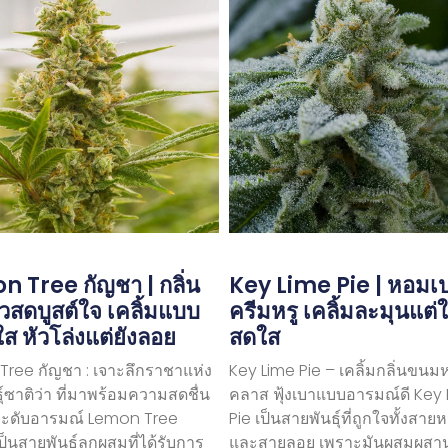
 Tree กัญชา | กลิ่น
Key Lime Pie | หอมเปร
สดบูสต์ใจ เคลิ้มแบบ
ครีมหรู เคลิ้มละมุนแต่ใ
ใส หัวโล่งแต่ยังลอย
สดใส
ree กัญชา : เจาะลึกราชาแห่ง
Key Lime Pie – เคลิ้มกลิ่นขนม
ุ์ซาติว่า ที่มาพร้อมความสดชื่น
คลาส ฟุ้งเบาแบบอารมณ์ดี Key
ะดับอารมณ์ Lemon Tree
Pie เป็นสายพันธุ์ที่ถูกใจทั้งสา
ป็นสายพันธุ์ลูกผสมที่ได้รับการ
และสายลอย เพราะมันผสมผสา