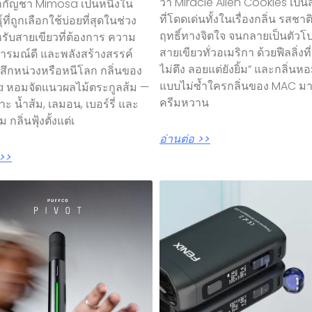
ว่า Miracle Alien Cookies เป็นส
กัญชา Mimosa เป็นหนึ่งใน
ที่โดดเด่นทั้งในเรื่องกลิ่น รสชา
์ที่ถูกเลือกใช้บ่อยที่สุดในช่วง
ฤทธิ์ทางจิตใจ จนกลายเป็นตัว
หรับสายเขียวที่ต้องการ ความ
สายเขียวทั่วอเมริกา ด้วยฟีลลิ่งที่ 
อารมณ์ดี และพลังสร้างสรรค์
ไม่ตึง ลอยแต่ยังยิ้ม” และกลิ่น
ู้สึกหน่วงหรือหนีโลก กลิ่นของ
แบบไม่ซ้ำใครกลิ่นของ MAC ม
 หอมจัดแนวผลไม้ตระกูลส้ม —
ครีมหวาน
ะ น้ำส้ม, เลมอน, เบอร์รี่ และ
 กลิ่นฟุ้งตั้งแต่เ
อ่านต่อ >>
 >>