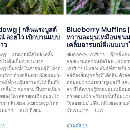
awg | กลิ่นแรงบูสต์
Blueberry Muffins 
ณ์ ลอยไว เบิกบานแบบ
หวานละมุนเหมือนขน
าว
เคลิ้มอารมณ์ดีแบบเบา
g – แรงแบบมีสไตล์ เคลิ้ม
Blueberry Muffins – ฟุ้งกลิ่นอ
วใจเต้นเป็นจังหวะบวก
ลอยเบาแต่หวานติดใจ Blueberr
g เป็นหนึ่งในสายพันธุ์ที่โด่งดัง
Muffins เป็นสายพันธุ์ที่สายเขีย
อเมริกา ด้วยกลิ่นแรงเฉียบเฉพาะ
ลล์ต้องยิ้มทุกครั้งที่ได้กลิ่น ด้ว
ทธิ์ที่กระตุ้นอารมณ์ให้ ตื่นตัว
หอมแนว ขนมอบ บลูเบอร์รี และ
 เคลิ้มไว จนกลายเป็นสายเขียว
ลา ที่ให้ความรู้สึกอบอุ่นเหมือนอ
จของใครหลายคนที่ชอบอะไร
ครัวตอนเช้า พร้อมกลิ่นที่นุ่ม
บวก” กลิ่นของ Stardawg โดด
ใจลอยแบบไม่ฝืน กลิ่นของสายพันธ
เจนมาก — แนว ดีเซล,
ชัดเจนมาก — แนว
 >>
อ่านต่อ >>