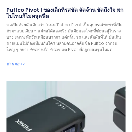
Puffco Pivot | ของเล็กที่รสชัด จัดจ้าน ชัดถึงใจ พก
ไปไหนก็ไม่หลุดฟีล
ขอเปิดด้วยคำเดียวว่า “แน่น”Puffco Pivot เป็นอุปกรณ์พกพาที่เปิด
ตัวมาแบบเงียบ ๆ แต่พอได้ลองจริง มันคือของโหดที่ซ่อนอยู่ในร่าง
บาง เล็กกะทัดรัดเหมือนปากกา แต่กลิ่น รส และสัมผัสที่ได้ มันเกิน
คาดแบบไม่ต้องเทียบกับใคร หลายคนอาจคุ้นชื่อ Puffco จากรุ่น
ใหญ่ ๆ อย่าง Peak หรือ Proxy แต่ Pivot คือลูกผสมรุ่นใหม่ท
อ่านต่อ >>