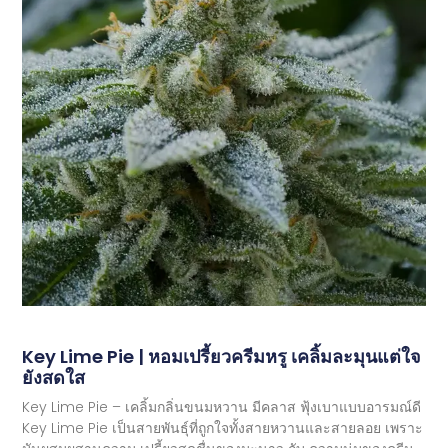
Key Lime Pie | หอมเปรี้ยวครีมหรู เคลิ้มละมุนแต่ใจ
ยังสดใส
Key Lime Pie – เคลิ้มกลิ่นขนมหวาน มีคลาส ฟุ้งเบาแบบอารมณ์ดี
Key Lime Pie เป็นสายพันธุ์ที่ถูกใจทั้งสายหวานและสายลอย เพราะ