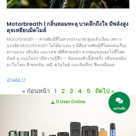
Motorbreath | กลิ่นหอมทะลุ บาดลึกถึงใจ มีพลังสูง
ดุจเหยียบมิดไมล์
Motorbreath – สายพันธุ์ที่ไม่ควรประมาท สูบแล้วเงียบ เพราะ
แรงจัด Motorbreath ไม่ได้มาเล่น ๆ นี่คือสายพันธุ์ที่โดดเด่นเรื่อง
ความแรง กลิ่นดิบ และรสชาติที่ฟาดหนัก หากคุณชอบอะไรที่โหด
มันส์ ดุ แบบไม่ปรานีความรู้สึก — ต้องลองตัวนี้สักครั้ง กลิ่นของมัน
มาในโทน ดีเซลเข้ม, เคมี, ควันไหม้ และดินลึกๆ ฟีลเหมือนย
อ่านต่อ >>
« ก่อนหน้า
1
2
3
4
5
ถัดไป »
0 User Online