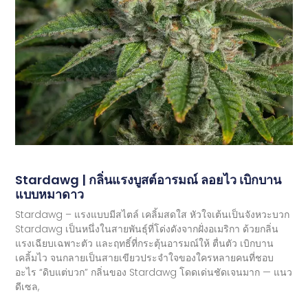
Stardawg | กลิ่นแรงบูสต์อารมณ์ ลอยไว เบิกบาน
แบบหมาดาว
Stardawg – แรงแบบมีสไตล์ เคลิ้มสดใส หัวใจเต้นเป็นจังหวะบวก
Stardawg เป็นหนึ่งในสายพันธุ์ที่โด่งดังจากฝั่งอเมริกา ด้วยกลิ่น
แรงเฉียบเฉพาะตัว และฤทธิ์ที่กระตุ้นอารมณ์ให้ ตื่นตัว เบิกบาน
เคลิ้มไว จนกลายเป็นสายเขียวประจำใจของใครหลายคนที่ชอบ
อะไร “ดิบแต่บวก” กลิ่นของ Stardawg โดดเด่นชัดเจนมาก — แนว
ดีเซล,