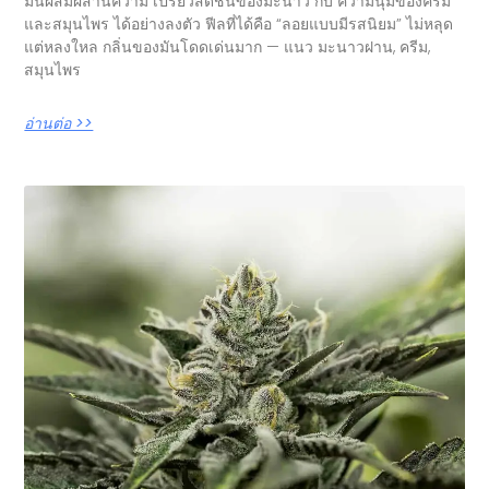
มันผสมผสานความ เปรี้ยวสดชื่นของมะนาว กับ ความนุ่มของครีม
และสมุนไพร ได้อย่างลงตัว ฟีลที่ได้คือ “ลอยแบบมีรสนิยม” ไม่หลุด
แต่หลงใหล กลิ่นของมันโดดเด่นมาก — แนว มะนาวฝาน, ครีม,
สมุนไพร
อ่านต่อ >>