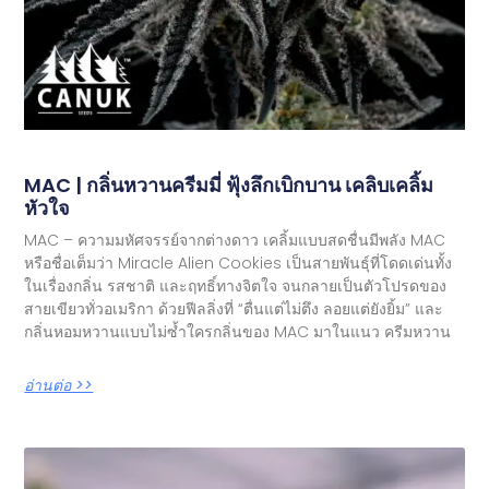
MAC | กลิ่นหวานครีมมี่ ฟุ้งลึกเบิกบาน เคลิบเคลิ้ม
หัวใจ
MAC – ความมหัศจรรย์จากต่างดาว เคลิ้มแบบสดชื่นมีพลัง MAC
หรือชื่อเต็มว่า Miracle Alien Cookies เป็นสายพันธุ์ที่โดดเด่นทั้ง
ในเรื่องกลิ่น รสชาติ และฤทธิ์ทางจิตใจ จนกลายเป็นตัวโปรดของ
สายเขียวทั่วอเมริกา ด้วยฟีลลิ่งที่ “ตื่นแต่ไม่ตึง ลอยแต่ยังยิ้ม” และ
กลิ่นหอมหวานแบบไม่ซ้ำใครกลิ่นของ MAC มาในแนว ครีมหวาน
อ่านต่อ >>