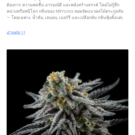
ต้องการ ความสดชื่น อารมณ์ดี และพลังสร้างสรรค์ โดยไม่รู้สึก
หน่วงหรือหนีโลก กลิ่นของ Mimosa หอมจัดแนวผลไม้ตระกูลส้ม
— โดยเฉพาะ น้ำส้ม, เลมอน, เบอร์รี่ และเปลือกส้ม กลิ่นฟุ้งตั้งแต่เ
อ่านต่อ >>