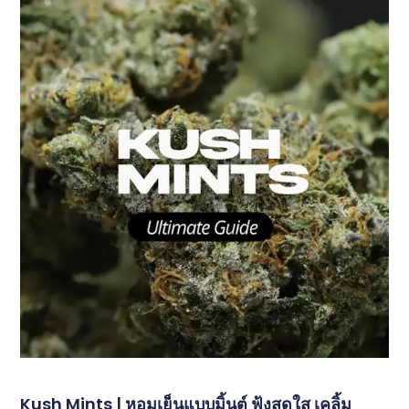
Kush Mints | หอมเย็นแบบมิ้นต์ ฟุ้งสดใส เคลิ้ม