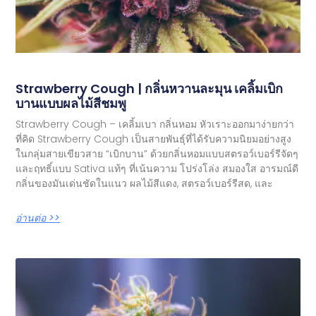
Strawberry Cough | กลิ่นหวานละมุน เคลิ้มเบิก
บานแบบผลไม้สีชมพู
Strawberry Cough – เคลิ้มเบา กลิ่นหอม หัวเราะออกมาง่ายกว่า
ที่คิด Strawberry Cough เป็นสายพันธุ์ที่ได้รับความนิยมอย่างสูง
ในกลุ่มสายเขียวสาย “เบิกบาน” ด้วยกลิ่นหอมแบบสตรอว์เบอร์รีจัดๆ
และฤทธิ์แบบ Sativa แท้ๆ ที่เน้นความ โปร่งโล่ง สมองใส อารมณ์ดี
กลิ่นของมันเด่นชัดในแนว ผลไม้สีแดง, สตรอว์เบอร์รีสด, และ
อ่านต่อ >>