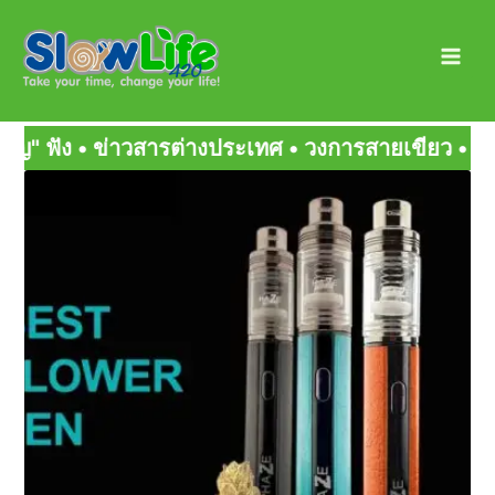
Skip
Main
to
Men
content
 • วงการสายเขียว • มิตรสหายกัญ • สายเขียวเด็ดๆ
Page
Page
Page
Page
Page