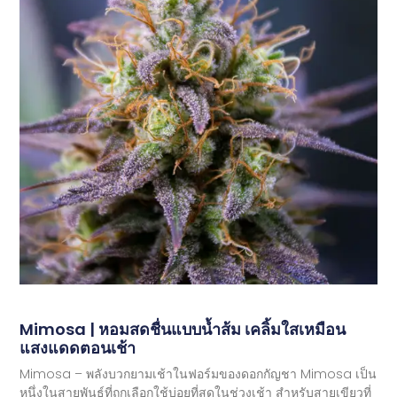
Mimosa | หอมสดชื่นแบบน้ำส้ม เคลิ้มใสเหมือน
แสงแดดตอนเช้า
Mimosa – พลังบวกยามเช้าในฟอร์มของดอกกัญชา Mimosa เป็น
หนึ่งในสายพันธุ์ที่ถูกเลือกใช้บ่อยที่สุดในช่วงเช้า สำหรับสายเขียวที่