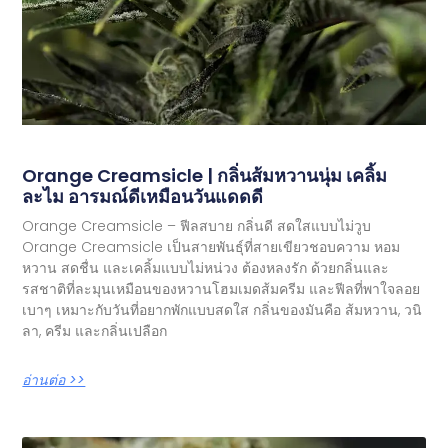
Orange Creamsicle | กลิ่นส้มหวานนุ่ม เคลิ้ม
ละไม อารมณ์ดีเหมือนวันแดดดี
Orange Creamsicle – ฟีลสบาย กลิ่นดี สดใสแบบไม่วูบ
Orange Creamsicle เป็นสายพันธุ์ที่สายเขียวชอบความ หอม
หวาน สดชื่น และเคลิ้มแบบไม่หน่วง ต้องหลงรัก ด้วยกลิ่นและ
รสชาติที่ละมุนเหมือนของหวานโฮมเมดส้มครีม และฟีลที่พาใจลอย
เบาๆ เหมาะกับวันที่อยากพักแบบสดใส กลิ่นของมันคือ ส้มหวาน, วนิ
ลา, ครีม และกลิ่นเปลือก
อ่านต่อ >>