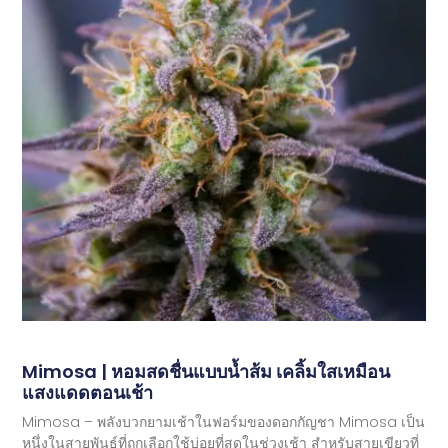
Mimosa | หอมสดชื่นแบบน้ำส้ม เคลิ้มใสเหมือน
แสงแดดตอนเช้า
Mimosa – พลังบวกยามเช้าในฟอร์มของดอกกัญชา Mimosa เป็น
หนึ่งในสายพันธุ์ที่ถูกเลือกใช้บ่อยที่สุดในช่วงเช้า สำหรับสายเขียวที่