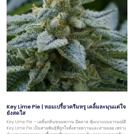
Key Lime Pie | หอมเปรี้ยวครีมหรู เคลิ้มละมุนแต่ใจ
ยังสดใส
Key Lime Pie – เคลิ้มกลิ่นขนมหวาน มีคลาส ฟุ้งเบาแบบอารมณ์ดี
Key Lime Pie เป็นสายพันธุ์ที่ถูกใจทั้งสายหวานและสายลอย เพราะ