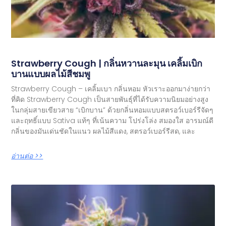
Strawberry Cough | กลิ่นหวานละมุน เคลิ้มเบิก
บานแบบผลไม้สีชมพู
Strawberry Cough – เคลิ้มเบา กลิ่นหอม หัวเราะออกมาง่ายกว่า
ที่คิด Strawberry Cough เป็นสายพันธุ์ที่ได้รับความนิยมอย่างสูง
ในกลุ่มสายเขียวสาย “เบิกบาน” ด้วยกลิ่นหอมแบบสตรอว์เบอร์รีจัดๆ
และฤทธิ์แบบ Sativa แท้ๆ ที่เน้นความ โปร่งโล่ง สมองใส อารมณ์ดี
กลิ่นของมันเด่นชัดในแนว ผลไม้สีแดง, สตรอว์เบอร์รีสด, และ
อ่านต่อ >>