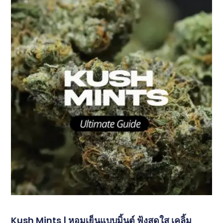
Kush Mints | หอมเย็นแบบมิ้นต์ ฟุ้งสดใส เคลิ้ม