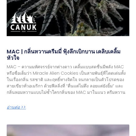
MAC | กลิ่นหวานครีมมี่ ฟุ้งลึกเบิกบาน เคลิบเคลิ้ม
หัวใจ
MAC – ความมหัศจรรย์จากต่างดาว เคลิ้มแบบสดชื่นมีพลัง MAC
หรือชื่อเต็มว่า Miracle Alien Cookies เป็นสายพันธุ์ที่โดดเด่นทั้ง
ในเรื่องกลิ่น รสชาติ และฤทธิ์ทางจิตใจ จนกลายเป็นตัวโปรดของ
สายเขียวทั่วอเมริกา ด้วยฟีลลิ่งที่ “ตื่นแต่ไม่ตึง ลอยแต่ยังยิ้ม” และ
กลิ่นหอมหวานแบบไม่ซ้ำใครกลิ่นของ MAC มาในแนว ครีมหวาน
อ่านต่อ >>