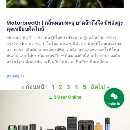
Motorbreath | กลิ่นหอมทะลุ บาดลึกถึงใจ มีพลังสูง
ดุจเหยียบมิดไมล์
Motorbreath – สายพันธุ์ที่ไม่ควรประมาท สูบแล้วเงียบ เพราะ
แรงจัด Motorbreath ไม่ได้มาเล่น ๆ นี่คือสายพันธุ์ที่โดดเด่นเรื่อง
ความแรง กลิ่นดิบ และรสชาติที่ฟาดหนัก หากคุณชอบอะไรที่โหด
มันส์ ดุ แบบไม่ปรานีความรู้สึก — ต้องลองตัวนี้สักครั้ง กลิ่นของมัน
มาในโทน ดีเซลเข้ม, เคมี, ควันไหม้ และดินลึกๆ ฟีลเหมือนย
อ่านต่อ >>
« ก่อนหน้า
1
2
3
4
5
ถัดไป »
0 User Online
คุยกับเฮีย