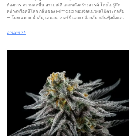
ต้องการ ความสดชื่น อารมณ์ดี และพลังสร้างสรรค์ โดยไม่รู้สึก
หน่วงหรือหนีโลก กลิ่นของ Mimosa หอมจัดแนวผลไม้ตระกูลส้ม
— โดยเฉพาะ น้ำส้ม, เลมอน, เบอร์รี่ และเปลือกส้ม กลิ่นฟุ้งตั้งแต่เ
อ่านต่อ >>