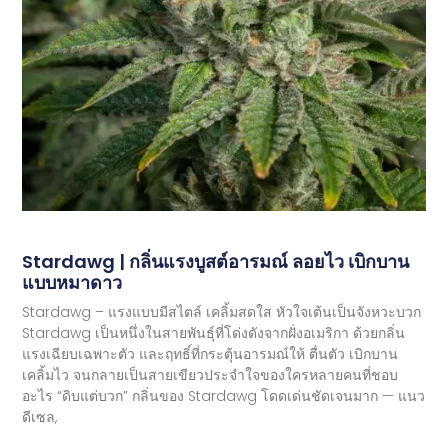
Stardawg | กลิ่นแรงบูสต์อารมณ์ ลอยไว เบิกบาน
แบบหมาดาว
Stardawg – แรงแบบมีสไตล์ เคลิ้มสดใส หัวใจเต้นเป็นจังหวะบวก
Stardawg เป็นหนึ่งในสายพันธุ์ที่โด่งดังจากฝั่งอเมริกา ด้วยกลิ่น
แรงเฉียบเฉพาะตัว และฤทธิ์ที่กระตุ้นอารมณ์ให้ ตื่นตัว เบิกบาน
เคลิ้มไว จนกลายเป็นสายเขียวประจำใจของใครหลายคนที่ชอบ
อะไร “ดิบแต่บวก” กลิ่นของ Stardawg โดดเด่นชัดเจนมาก — แนว
ดีเซล,