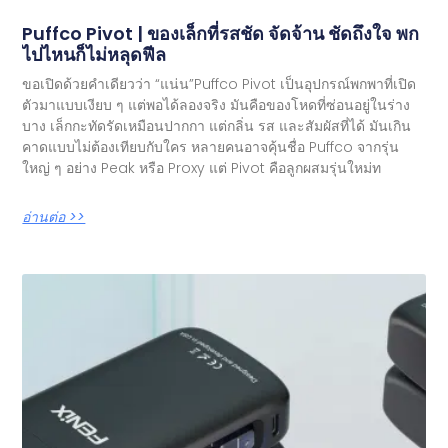
Puffco Pivot | ของเล็กที่รสชัด จัดจ้าน ชัดถึงใจ พก
ไปไหนก็ไม่หลุดฟีล
ขอเปิดด้วยคำเดียวว่า “แน่น”Puffco Pivot เป็นอุปกรณ์พกพาที่เปิด
ตัวมาแบบเงียบ ๆ แต่พอได้ลองจริง มันคือของโหดที่ซ่อนอยู่ในร่าง
บาง เล็กกะทัดรัดเหมือนปากกา แต่กลิ่น รส และสัมผัสที่ได้ มันเกิน
คาดแบบไม่ต้องเทียบกับใคร หลายคนอาจคุ้นชื่อ Puffco จากรุ่น
ใหญ่ ๆ อย่าง Peak หรือ Proxy แต่ Pivot คือลูกผสมรุ่นใหม่ท
อ่านต่อ >>