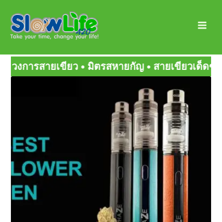
Skip
Main
to
Men
content
กัญ • สายเขียวเด็ดๆ
Page
Page
Page
Page
Page