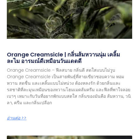
Orange Creamsicle | กลิ่นส้มหวานนุ่ม เคลิ้ม
ละไม อารมณ์ดีเหมือนวันแดดดี
Orange Creamsicle – ฟีลสบาย กลิ่นดี สดใสแบบไม่วูบ
Orange Creamsicle เป็นสายพันธุ์ที่สายเขียวชอบความ หอม
หวาน สดชื่น และเคลิ้มแบบไม่หน่วง ต้องหลงรัก ด้วยกลิ่นและ
รสชาติที่ละมุนเหมือนของหวานโฮมเมดส้มครีม และฟีลที่พาใจลอย
เบาๆ เหมาะกับวันที่อยากพักแบบสดใส กลิ่นของมันคือ ส้มหวาน, วนิ
ลา, ครีม และกลิ่นเปลือก
อ่านต่อ >>