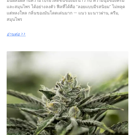
มันผสมผสานความ เปรี้ยวสดชื่นของมะนาว กับ ความนุ่มของครีม
และสมุนไพร ได้อย่างลงตัว ฟีลที่ได้คือ “ลอยแบบมีรสนิยม” ไม่หลุด
แต่หลงใหล กลิ่นของมันโดดเด่นมาก — แนว มะนาวฝาน, ครีม,
สมุนไพร
อ่านต่อ >>