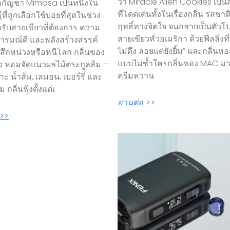
ว่า Miracle Alien Cookies เป็นส
กัญชา Mimosa เป็นหนึ่งใน
ที่โดดเด่นทั้งในเรื่องกลิ่น รสชา
์ที่ถูกเลือกใช้บ่อยที่สุดในช่วง
ฤทธิ์ทางจิตใจ จนกลายเป็นตัว
หรับสายเขียวที่ต้องการ ความ
สายเขียวทั่วอเมริกา ด้วยฟีลลิ่งที่ 
อารมณ์ดี และพลังสร้างสรรค์
ไม่ตึง ลอยแต่ยังยิ้ม” และกลิ่น
ู้สึกหน่วงหรือหนีโลก กลิ่นของ
แบบไม่ซ้ำใครกลิ่นของ MAC ม
 หอมจัดแนวผลไม้ตระกูลส้ม —
ครีมหวาน
ะ น้ำส้ม, เลมอน, เบอร์รี่ และ
 กลิ่นฟุ้งตั้งแต่เ
อ่านต่อ >>
 >>