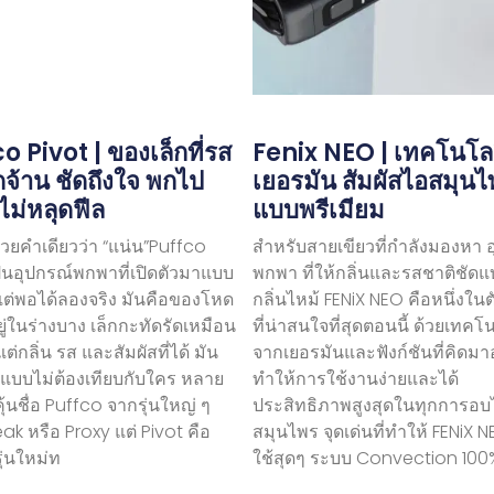
o Pivot | ของเล็กที่รส
Fenix ​​​​NEO | เทคโนโล
ัดจ้าน ชัดถึงใจ พกไป
เยอรมัน สัมผัสไอสมุน
ไม่หลุดฟีล
แบบพรีเมียม
้วยคำเดียวว่า “แน่น”Puffco
สำหรับสายเขียวที่กำลังมองหา 
ป็นอุปกรณ์พกพาที่เปิดตัวมาแบบ
พกพา ที่ให้กลิ่นและรสชาติชัดแ
 แต่พอได้ลองจริง มันคือของโหด
กลิ่นไหม้ FENiX NEO คือหนึ่งในต
ยู่ในร่างบาง เล็กกะทัดรัดเหมือน
ที่น่าสนใจที่สุดตอนนี้ ด้วยเทคโ
่กลิ่น รส และสัมผัสที่ได้ มัน
จากเยอรมันและฟังก์ชันที่คิดมาอ
แบบไม่ต้องเทียบกับใคร หลาย
ทำให้การใช้งานง่ายและได้
้นชื่อ Puffco จากรุ่นใหญ่ ๆ
ประสิทธิภาพสูงสุดในทุกการอบ
eak หรือ Proxy แต่ Pivot คือ
สมุนไพร จุดเด่นที่ทำให้ FENiX N
ุ่นใหม่ท
ใช้สุดๆ ระบบ Convection 100