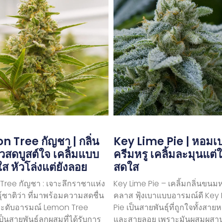
 Tree กัญชา | กลิ่น
Key Lime Pie | หอมเปร
สดบูสต์ใจ เคลิ้มแบบ
ครีมหรู เคลิ้มละมุนแต่ใ
ใส หัวโล่งแต่ยังลอย
สดใส
ree กัญชา : เจาะลึกราชาแห่ง
Key Lime Pie – เคลิ้มกลิ่นขนม
ุ์ซาติว่า ที่มาพร้อมความสดชื่น
คลาส ฟุ้งเบาแบบอารมณ์ดี Key
ะดับอารมณ์ Lemon Tree
Pie เป็นสายพันธุ์ที่ถูกใจทั้งสา
ป็นสายพันธุ์ลูกผสมที่ได้รับการ
และสายลอย เพราะมันผสมผสา