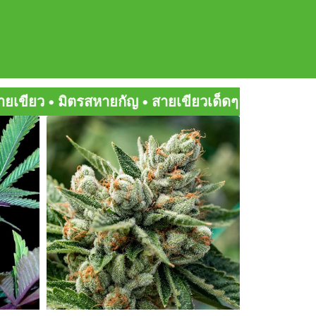
ญ • สายเขียวเด็ดๆ