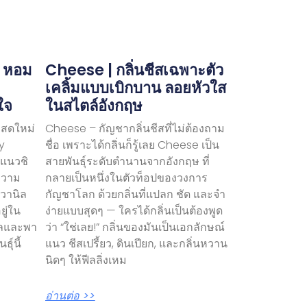
| หอม
Cheese | กลิ่นชีสเฉพาะตัว
ม
เคลิ้มแบบเบิกบาน ลอยหัวใส
ใจ
ในสไตล์อังกฤษ
บสดใหม่
Cheese – กัญชากลิ่นชีสที่ไม่ต้องถาม
y
ชื่อ เพราะได้กลิ่นก็รู้เลย Cheese เป็น
วแนวชิ
สายพันธุ์ระดับตำนานจากอังกฤษ ที่
ยความ
กลายเป็นหนึ่งในตัวท็อปของวงการ
วานิล
กัญชาโลก ด้วยกลิ่นที่แปลก ชัด และจำ
ยู่ใน
ง่ายแบบสุดๆ — ใครได้กลิ่นเป็นต้องพูด
นวลและพา
ว่า “ใช่เลย!” กลิ่นของมันเป็นเอกลักษณ์
ุ์นี้
แนว ชีสเปรี้ยว, ดินเปียก, และกลิ่นหวาน
นิดๆ ให้ฟีลลิ่งเหม
อ่านต่อ >>