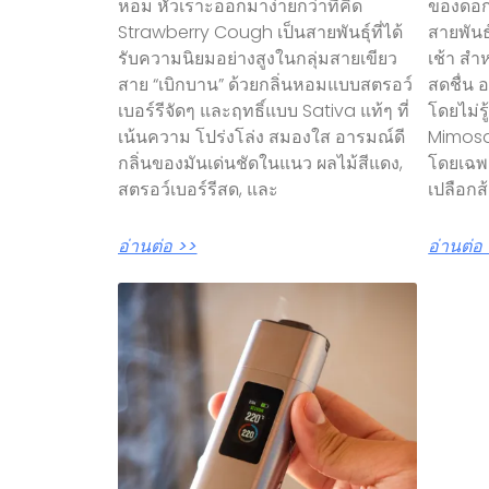
หอม หัวเราะออกมาง่ายกว่าที่คิด
ของดอก
Strawberry Cough เป็นสายพันธุ์ที่ได้
สายพันธุ
รับความนิยมอย่างสูงในกลุ่มสายเขียว
เช้า สำ
สาย “เบิกบาน” ด้วยกลิ่นหอมแบบสตรอว์
สดชื่น 
เบอร์รีจัดๆ และฤทธิ์แบบ Sativa แท้ๆ ที่
โดยไม่ร
เน้นความ โปร่งโล่ง สมองใส อารมณ์ดี
Mimosa
กลิ่นของมันเด่นชัดในแนว ผลไม้สีแดง,
โดยเฉพา
สตรอว์เบอร์รีสด, และ
เปลือกส้ม
อ่านต่อ >>
อ่านต่อ