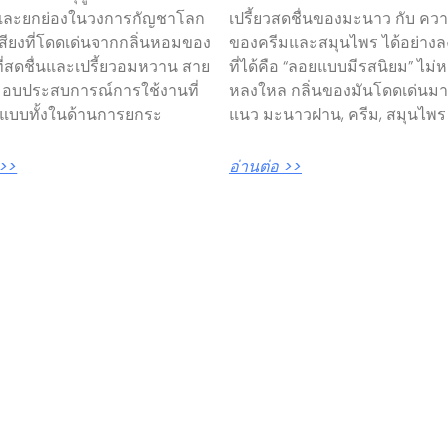
และยกย่องในวงการกัญชาโลก
เปรี้ยวสดชื่นของมะนาว กับ ควา
อเสียงที่โดดเด่นจากกลิ่นหอมของ
ของครีมและสมุนไพร ได้อย่างลง
่สดชื่นและเปรี้ยวอมหวาน สาย
ที่ได้คือ “ลอยแบบมีรสนิยม” ไม่ห
ี้ มอบประสบการณ์การใช้งานที่
หลงใหล กลิ่นของมันโดดเด่นม
์แบบทั้งในด้านการยกระ
แนว มะนาวฝาน, ครีม, สมุนไพร
 >>
อ่านต่อ >>