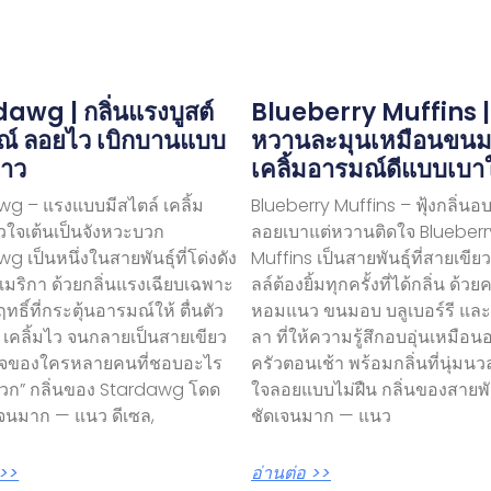
awg | กลิ่นแรงบูสต์
Blueberry Muffins 
ณ์ ลอยไว เบิกบานแบบ
หวานละมุนเหมือนขน
าว
เคลิ้มอารมณ์ดีแบบเบา
g – แรงแบบมีสไตล์ เคลิ้ม
Blueberry Muffins – ฟุ้งกลิ่นอ
วใจเต้นเป็นจังหวะบวก
ลอยเบาแต่หวานติดใจ Blueberr
g เป็นหนึ่งในสายพันธุ์ที่โด่งดัง
Muffins เป็นสายพันธุ์ที่สายเขีย
อเมริกา ด้วยกลิ่นแรงเฉียบเฉพาะ
ลล์ต้องยิ้มทุกครั้งที่ได้กลิ่น ด้ว
ทธิ์ที่กระตุ้นอารมณ์ให้ ตื่นตัว
หอมแนว ขนมอบ บลูเบอร์รี และ
 เคลิ้มไว จนกลายเป็นสายเขียว
ลา ที่ให้ความรู้สึกอบอุ่นเหมือนอ
จของใครหลายคนที่ชอบอะไร
ครัวตอนเช้า พร้อมกลิ่นที่นุ่ม
บวก” กลิ่นของ Stardawg โดด
ใจลอยแบบไม่ฝืน กลิ่นของสายพันธ
เจนมาก — แนว ดีเซล,
ชัดเจนมาก — แนว
 >>
อ่านต่อ >>