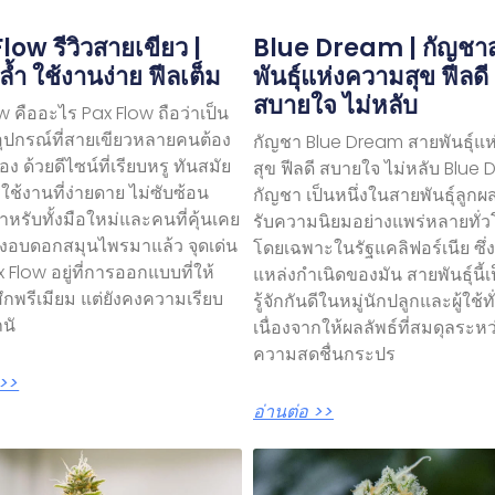
low รีวิวสายเขียว |
Blue Dream | กัญชา
ล้ำ ใช้งานง่าย ฟีลเต็ม
พันธุ์แห่งความสุข ฟีลดี
สบายใจ ไม่หลับ
w คืออะไร Pax Flow ถือว่าเป็น
อุปกรณ์ที่สายเขียวหลายคนต้อง
กัญชา Blue Dream สายพันธุ์แ
ง ด้วยดีไซน์ที่เรียบหรู ทันสมัย
สุข ฟีลดี สบายใจ ไม่หลับ Blue
ช้งานที่ง่ายดาย ไม่ซับซ้อน
กัญชา เป็นหนึ่งในสายพันธุ์ลูกผส
หรับทั้งมือใหม่และคนที่คุ้นเคย
รับความนิยมอย่างแพร่หลายทั่
่องอบดอกสมุนไพรมาแล้ว จุดเด่น
โดยเฉพาะในรัฐแคลิฟอร์เนีย ซึ่ง
 Flow อยู่ที่การออกแบบที่ให้
แหล่งกำเนิดของมัน สายพันธุ์นี้เป
สึกพรีเมียม แต่ยังคงความเรียบ
รู้จักกันดีในหมู่นักปลูกและผู้ใช้ท
ถนั
เนื่องจากให้ผลลัพธ์ที่สมดุลระหว
ความสดชื่นกระปร
 >>
อ่านต่อ >>