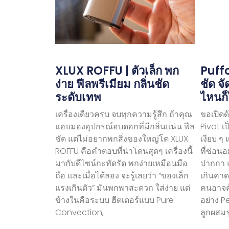
XLUX ROFFU | ตัวเล็ก พก
Puffc
ง่าย ฟีลพรีเมียม กลิ่นชัด
ชัด จ
ระดับเทพ
ไหนก็
เครื่องเดียวครบ จบทุกความรู้สึก ถ้าคุณ
ขอเปิดด
แอบมองอุปกรณ์อบดอกที่มีกลิ่นแน่น ฟีล
Pivot เ
ชัด แต่ไม่อยากพกสิ่งของใหญ่โต XLUX
เงียบ ๆ
ROFFU คือคำตอบที่น่าโดนสุดๆ เครื่องนี้
ที่ซ่อนอ
มากับดีไซน์กะทัดรัด พกง่ายเหมือนมือ
ปากกา แต
ถือ และเมื่อได้ลอง จะรู้เลยว่า “ของเล็ก
เกินคาด
แรงเกินตัว” มันพกพาสะดวก ใส่ง่าย แต่
คนอาจคุ
ข้างในคือระบบ ฮีตเตอร์แบบ Pure
อย่าง P
Convection,
ลูกผสมร