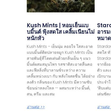
Kush Mints | หอมเย็นแบ
Stard
บมิ้นต์ ฟุ้งสดใส เคลิ้มเนียนไม่
อารม
หนักหัว
หมาด
Kush Mints – เย็นนุ่ม ลอยใจ ใสสะอาด
Stardaw
แบบมิ้นต์ติดปลายจมูก Kush Mints เป็น
สดใส หั
สายพันธุ์ที่โดดเด่นด้วยกลิ่นเย็น ๆ แนว
Stardaw
มิ้นต์ผสมสมุนไพร รสชาติสะอาดลื่นคอ
จากฝั่ง
และฟีลลิ่งที่บาลานซ์ระหว่าง ความ
ตัว และฤ
เคลิ้มหน่วงเบา กับ พลังใจสดชื่น ได้อย่าง
เบิกบาน
ลงตัว กลิ่นของ Kush Mints มีความซับ
ประจำใ
ซ้อนน่าหลงใหล — ผสมระหว่าง มิ้นต์,
“ดิบแต่
สน, ครีม และสม
เด่นชัด
อ่านต่อ >>
อ่านต่อ