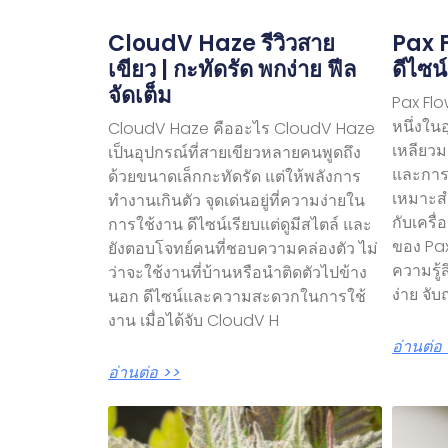
CloudV Haze รีวิวสาย
Pax F
เขียว | กะทัดรัด พกง่าย ฟีล
ดีไซน์
จัดเต็ม
Pax Flo
หนึ่งใน
CloudV Haze คืออะไร CloudV Haze
เหลียวมอ
เป็นอุปกรณ์ที่สายเขียวหลายคนพูดถึง
และการใ
ด้วยขนาดเล็กกะทัดรัด แต่ให้พลังการ
เหมาะสำ
ทำงานเกินตัว จุดเด่นอยู่ที่ความง่ายใน
กับเครื
การใช้งาน ดีไซน์เรียบแต่ดูมีสไตล์ และ
ของ Pax
ยังตอบโจทย์คนที่ชอบความคล่องตัว ไม่
ความรู้
ว่าจะใช้งานที่บ้านหรือนำติดตัวไปข้าง
ง่าย จับ
นอก ดีไซน์และความสะดวกในการใช้
งาน เมื่อได้จับ CloudV H
อ่านต่อ
อ่านต่อ >>