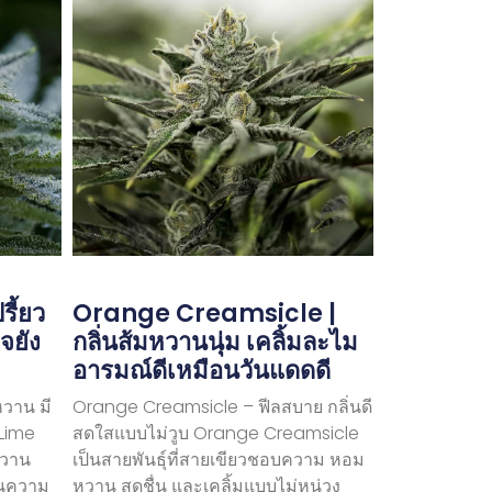
ี้ยว
Orange Creamsicle |
จยัง
กลิ่นส้มหวานนุ่ม เคลิ้มละไม
อารมณ์ดีเหมือนวันแดดดี
หวาน มี
Orange Creamsicle – ฟีลสบาย กลิ่นดี
 Lime
สดใสแบบไม่วูบ Orange Creamsicle
ยหวาน
เป็นสายพันธุ์ที่สายเขียวชอบความ หอม
นความ
หวาน สดชื่น และเคลิ้มแบบไม่หน่วง