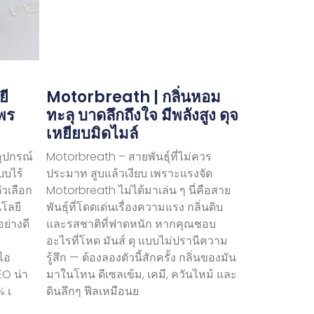
ยี
Motorbreath | กลิ่นหอม
ไพร
ทะลุ บาดลึกถึงใจ มีพลังสูง ดุจ
เหยียบมิดไมล์
อุปกรณ์
Motorbreath – สายพันธุ์ที่ไม่ควร
บบไร้
ประมาท สูบแล้วเงียบ เพราะแรงจัด
ัวเลือก
Motorbreath ไม่ได้มาเล่น ๆ นี่คือสาย
นโลยี
พันธุ์ที่โดดเด่นเรื่องความแรง กลิ่นดิบ
ย่างดี
และรสชาติที่ฟาดหนัก หากคุณชอบ
อะไรที่โหด มันส์ ดุ แบบไม่ปรานีความ
ไอ
รู้สึก — ต้องลองตัวนี้สักครั้ง กลิ่นของมัน
EO น่า
มาในโทน ดีเซลเข้ม, เคมี, ควันไหม้ และ
% เ
ดินลึกๆ ฟีลเหมือนย