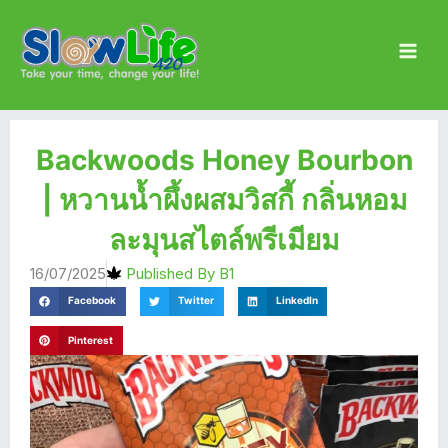
Skip
Main
to
Men
content
Backwoods Honey Bourbon
| หวานน้ำผึ้งผสมวิสกี้ กลิ่นหอม
ละมุนสไตล์พรีเมียม
16/07/2025
Published By
B1
Facebook
Twitter
LinkedIn
Pinterest