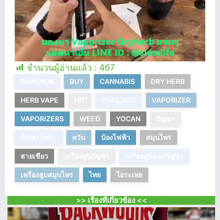
จำนวนผู้อ่านแล้ว :
467
BANGKOK
BUY
CANNABIS
DRY HERB
HERB VAPE
HIT
THAILAND
VAPORIZER
VAPORIZERS
WEED
YOCAN
กัญชา
กัญชาไฟฟ้า
ควัน
บ้องไฟฟ้า
สมุนไพร
สายเขียว
เครื่องสูบกัญชา
เครื่องสูบดอกกัญชา
เครื่องสูบสมุนไพร
ไทย
ไอระเหย
>> เรื่องที่เกี่ยวข้อง <<