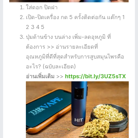
ใส่ดอก ปิดฝา
เปิด-ปิดเครื่อง กด 5 ครั้งติดต่อกัน แต๊กๆ 1
2 3 4 5
ปุ่มด้านข้าง บนล่าง เพิ่ม-ลดอุหภูมิ ที่
ต้องการ >> อ่านรายละเอียดที่
อุณหภูมิที่ดีที่สุดสำหรับการสูบสมุนไพรคือ
อะไร? (ฉบับละเอียด)
อ่านเพิ่มเติม
>>
https://bit.ly/3UZ5sTX