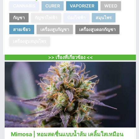
CANNABIS
CURER
VAPORIZER
WEED
กัญชา
กัญชาไฟฟ้า
บ้องไฟฟ้า
สมุนไพร
สายเขียว
เครื่องสูบกัญชา
เครื่องสูบดอกกัญชา
เครื่องสูบสมุนไพร
>> เรื่องที่เกี่ยวข้อง <<
Mimosa | หอมสดชื่นแบบน้ำส้ม เคลิ้มใสเหมือน