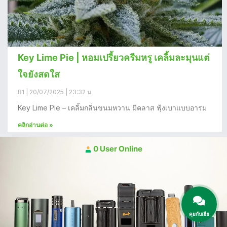
Key Lime Pie | หอมเปรี้ยวครีมหรู เคลิ้มละมุนแต่
ใจยังสดใส
B1
20/07/2025
23:32 น.
Key Lime Pie – เคลิ้มกลิ่นขนมหวาน มีคลาส ฟุ้งเบาแบบอารม
คลิกอ่านต่อ »
0 User Online
คุยกับเฮีย