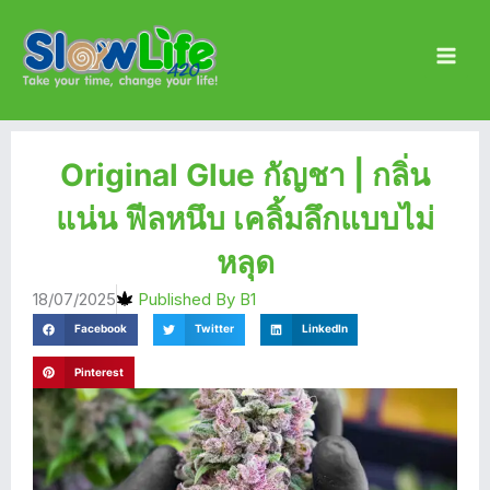
Skip
Main
to
Men
content
Original Glue กัญชา | กลิ่น
แน่น ฟีลหนึบ เคลิ้มลึกแบบไม่
หลุด
18/07/2025
Published By
B1
Facebook
Twitter
LinkedIn
Pinterest