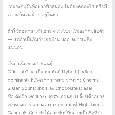
เหมาะกับวันที่อยากพักสมอง ไม่ต้องคิดอะไร หรือมี
ความคิดวนซ้ำ ๆ อยู่ในหัว
ถ้าใช้ตอนกลางวันอาจหน่วงไปจนไม่อยากขยับตัว
— แต่ถ้าเป็นวันว่างอยู่บ้าน บอกเลยว่าเพลิน
แน่นอน
ต้นกำเนิดของสายพันธุ์
Original Glue เป็นสายพันธุ์ Hybrid (Indica-
dominant) ที่เกิดจากการผสมระหว่าง Chem’s
Sister, Sour Dubb และ Chocolate Diesel
ชื่อเดิมคือ Gorilla Glue #4 ก่อนจะเปลี่ยนชื่ออย่าง
เป็นทางการ และคว้ารางวัลจากเวที High Times
Cannabis Cup ทำให้สายพันธุ์นี้กลายเป็นชื่อที่ติด