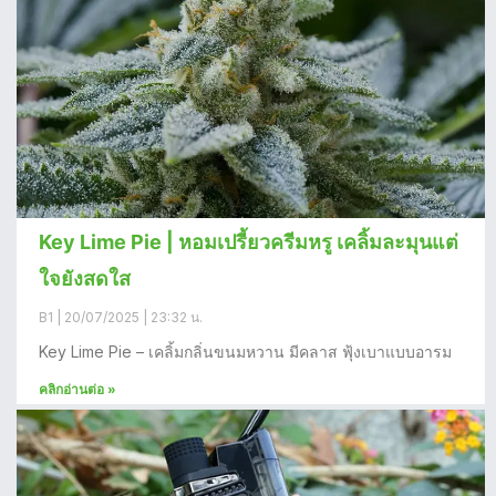
Key Lime Pie | หอมเปรี้ยวครีมหรู เคลิ้มละมุนแต่
ใจยังสดใส
B1
20/07/2025
23:32 น.
Key Lime Pie – เคลิ้มกลิ่นขนมหวาน มีคลาส ฟุ้งเบาแบบอารม
คลิกอ่านต่อ »