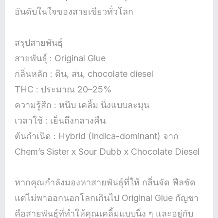
อันดับในใจของสายเขียวทั่วโลก
สรุปสายพันธุ์
สายพันธุ์ : Original Glue
กลิ่นหลัก : ดิน, สน, chocolate diesel
THC : ประมาณ 20–25%
ความรู้สึก : หนึบ เคลิ้ม นิ่งแบบละมุน
เวลาใช้ : เย็นถึงกลางคืน
ต้นกำเนิด : Hybrid (Indica-dominant) จาก
Chem’s Sister x Sour Dubb x Chocolate Diesel
หากคุณกำลังมองหาสายพันธุ์ที่ให้ กลิ่นจัด ฟีลชัด
แต่ไม่พาออกนอกโลกเกินไป Original Glue กัญชา
คือสายพันธุ์ที่ทำให้คุณเคลิ้มแบบนิ่ง ๆ และอยู่กับ