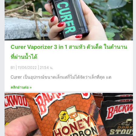
Curer Vaporizer 3 in 1 สามหัว ตัวเด็ด ในตำนาน
ที่ผ่านน้ำได้
B1
11/06/2022
21:54 น.
Curer เป็นอุปกรณ์ขนาดเล็กแต่ก็ไม่ได้จัดว่าเล็กที่สุด แต
คลิกอ่านต่อ »