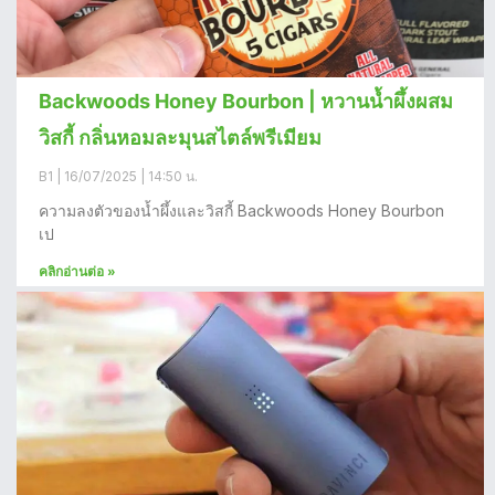
Backwoods Honey Bourbon | หวานน้ำผึ้งผสม
วิสกี้ กลิ่นหอมละมุนสไตล์พรีเมียม
B1
16/07/2025
14:50 น.
ความลงตัวของน้ำผึ้งและวิสกี้ Backwoods Honey Bourbon
เป
คลิกอ่านต่อ »