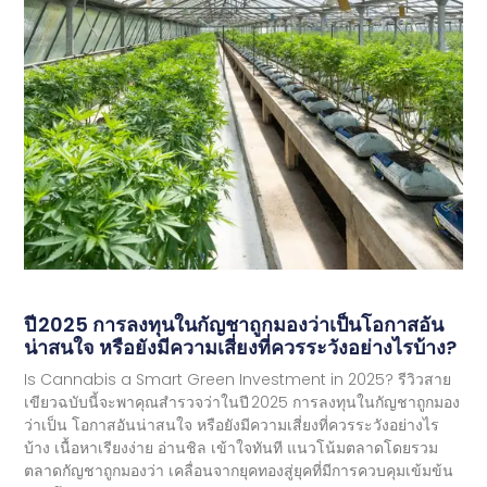
ปี 2025 การลงทุนในกัญชาถูกมองว่าเป็นโอกาสอัน
น่าสนใจ หรือยังมีความเสี่ยงที่ควรระวังอย่างไรบ้าง?
Is Cannabis a Smart Green Investment in 2025? รีวิวสาย
เขียวฉบับนี้จะพาคุณสำรวจว่าในปี 2025 การลงทุนในกัญชาถูกมอง
ว่าเป็น โอกาสอันน่าสนใจ หรือยังมีความเสี่ยงที่ควรระวังอย่างไร
บ้าง เนื้อหาเรียงง่าย อ่านชิล เข้าใจทันที แนวโน้มตลาดโดยรวม
ตลาดกัญชาถูกมองว่า เคลื่อนจากยุคทองสู่ยุคที่มีการควบคุมเข้มข้น