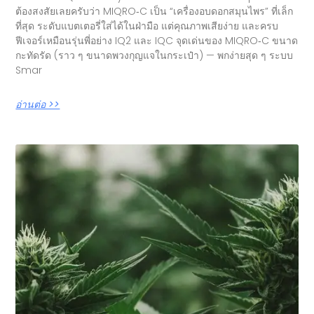
ต้องสงสัยเลยครับว่า MIQRO‑C เป็น “เครื่องอบดอกสมุนไพร” ที่เล็ก
ที่สุด ระดับแบตเตอรี่ใส่ได้ในฝ่ามือ แต่คุณภาพเสียง่าย และครบ
ฟีเจอร์เหมือนรุ่นพี่อย่าง IQ2 และ IQC จุดเด่นของ MIQRO‑C ขนาด
กะทัดรัด (ราว ๆ ขนาดพวงกุญแจในกระเป๋า) — พกง่ายสุด ๆ ระบบ
Smar
อ่านต่อ >>