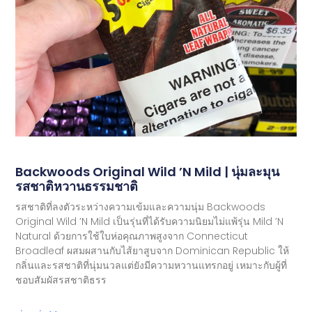
Backwoods Original Wild ’N Mild | นุ่มละมุน
รสชาติหวานธรรมชาติ
รสชาติที่ลงตัวระหว่างความเข้มและความนุ่ม Backwoods
Original Wild ’N Mild เป็นรุ่นที่ได้รับความนิยมไม่แพ้รุ่น Mild ’N
Natural ด้วยการใช้ใบห่อคุณภาพสูงจาก Connecticut
Broadleaf ผสมผสานกับไส้ยาสูบจาก Dominican Republic ให้
กลิ่นและรสชาติที่นุ่มนวลแต่ยังมีความหวานแทรกอยู่ เหมาะกับผู้ที่
ชอบสัมผัสรสชาติธรร