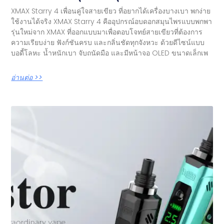
XMAX Starry 4 เพื่อนคู่ใจสายเขียว ที่อยากได้เครื่องบางเบา พกง่าย
ใช้งานได้จริง XMAX Starry 4 คืออุปกรณ์อบดอกสมุนไพรแบบพกพา
รุ่นใหม่จาก XMAX ที่ออกแบบมาเพื่อตอบโจทย์สายเขียวที่ต้องการ
ความเรียบง่าย ฟังก์ชันครบ และกลิ่นชัดทุกจังหวะ ด้วยดีไซน์แบบ
บอดี้โลหะ น้ำหนักเบา จับถนัดมือ และมีหน้าจอ OLED ขนาดเล็กเพ
อ่านต่อ >>