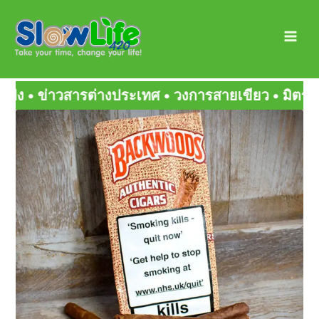
Skip
Main
to
Men
content
 วงการสายเขียว • มิตรสหายกัญ • สายเขียวเด็ดๆ
Page
Page
Page
Page
Page