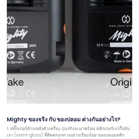
Mighty ของจริง กับ ของปลอม ต่างกันอย่างไร?
1. สติ๊กเกอร์ด้านหลังตัวเครื่อง รุ่นจริงจะมาพร้อม สติกเกอร์เงากึ่งมัน
เงา (semi-gloss) ที่ติดตรงกลางอย่างเรียบร้อย ของปลอมสติก