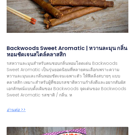
Backwoods Sweet Aromatic | หวานละมุน กลิ่น
หอมชัดเจนสไตล์คลาสสิก
รสหวานละมุนสำหรับคนชอบกลิ่นหอมโดดเด่น Backwoods
Sweet Aromatic เป็นรุ่นยอดนิยมที่หลายคนเลือกเพราะความ
หวานละมุนและกลิ่นหอมชัดเจนเฉพาะตัว ให้ฟีลลิ่งสบายๆ แบบ
คลาสสิก เหมาะสำหรับผู้ที่ชอบรสชาติหวานกำลังดีและอยากสัมผัส
เอกลักษณ์แบบดั้งเดิมของ Backwoods จุดเด่นของ Backwoods
Sweet Aromatic รสชาติ / กลิ่น: ห
อ่านต่อ >>