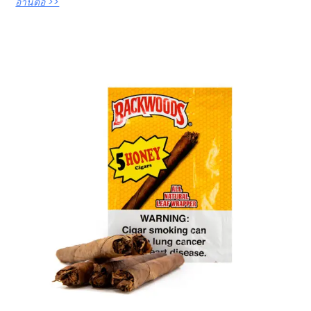
อ่านต่อ >>