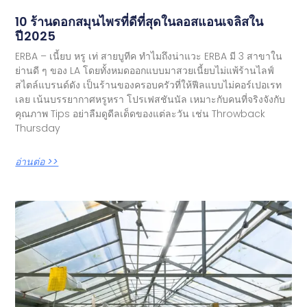
10 ร้านดอกสมุนไพรที่ดีที่สุดในลอสแอนเจลิสใน
ปี 2025
ERBA – เนี้ยบ หรู เท่ สายบูทีค ทำไมถึงน่าแวะ ERBA มี 3 สาขาใน
ย่านดี ๆ ของ LA โดยทั้งหมดออกแบบมาสวยเนี้ยบไม่แพ้ร้านไลฟ์
สไตล์แบรนด์ดัง เป็นร้านของครอบครัวที่ให้ฟีลแบบไม่คอร์เปอเรท
เลย เน้นบรรยากาศหรูหรา โปรเฟสชันนัล เหมาะกับคนที่จริงจังกับ
คุณภาพ Tips อย่าลืมดูดีลเด็ดของแต่ละวัน เช่น Throwback
Thursday
อ่านต่อ >>