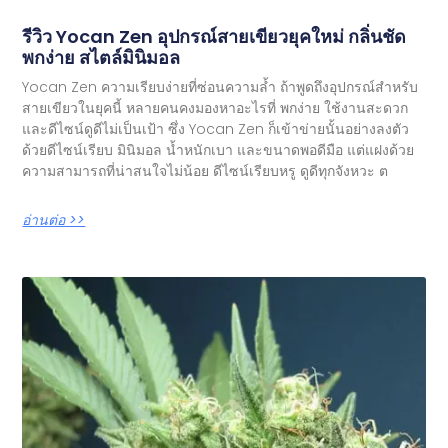
รีวิว Yocan Zen อุปกรณ์สายเขียวยุคใหม่ กลิ่นชัด
พกง่าย สไตล์มินิมอล
Yocan Zen ความเรียบง่ายที่ซ่อนความล้ำ ถ้าพูดถึงอุปกรณ์สำหรับ
สายเขียวในยุคนี้ หลายคนคงมองหาอะไรที่ พกง่าย ใช้งานสะดวก
และดีไซน์ดูดีไม่เป็นเป้า ซึ่ง Yocan Zen ก็เข้าข่ายนั้นอย่างลงตัว
ด้วยดีไซน์เรียบ มินิมอล น้ำหนักเบา และขนาดพอดีมือ แต่แฝงด้วย
ความสามารถที่น่าสนใจไม่น้อย ดีไซน์เรียบหรู ดูดีทุกจังหวะ ต
อ่านต่อ >>