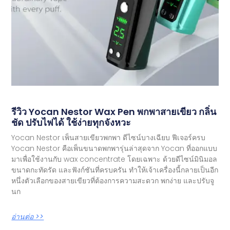
รีวิว Yocan Nestor Wax Pen พกพาสายเขียว กลิ่น
ชัด ปรับไฟได้ ใช้ง่ายทุกจังหวะ
Yocan Nestor เพ็นสายเขียวพกพา ดีไซน์บางเฉียบ ฟีเจอร์ครบ
Yocan Nestor คือเพ็นขนาดพกพารุ่นล่าสุดจาก Yocan ที่ออกแบบ
มาเพื่อใช้งานกับ wax concentrate โดยเฉพาะ ด้วยดีไซน์มินิมอล
ขนาดกะทัดรัด และฟังก์ชันที่ครบครัน ทำให้เจ้าเครื่องนี้กลายเป็นอีก
หนึ่งตัวเลือกของสายเขียวที่ต้องการความสะดวก พกง่าย และปรับจู
นก
อ่านต่อ >>