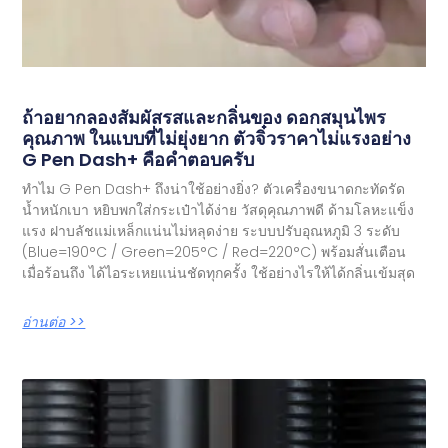
ถ้าอยากลองสัมผัสรสและกลิ่นของ ดอกสมุนไพร
คุณภาพ ในแบบที่ไม่ยุ่งยาก ตัวจิ๋วราคาไม่แรงอย่าง
G Pen Dash+ คือคำตอบครับ
ทำไม G Pen Dash+ ถึงน่าใช้อย่างยิ่ง? ตัวเครื่องขนาดกะทัดรัด
น้ำหนักเบา หยิบพกใส่กระเป๋าได้ง่าย วัสดุคุณภาพดี ด้ามโลหะแข็ง
แรง ฝาบลัชแม่เหล็กแน่นไม่หลุดง่าย ระบบปรับอุณหภูมิ 3 ระดับ
(Blue=190°C / Green=205°C / Red=220°C) พร้อมสั่นเตือน
เมื่อร้อนถึง ได้ไอระเหยแน่นชัดทุกครั้ง ใช้อย่างไรให้ได้กลิ่นเข้มสุด
อ่านต่อ >>