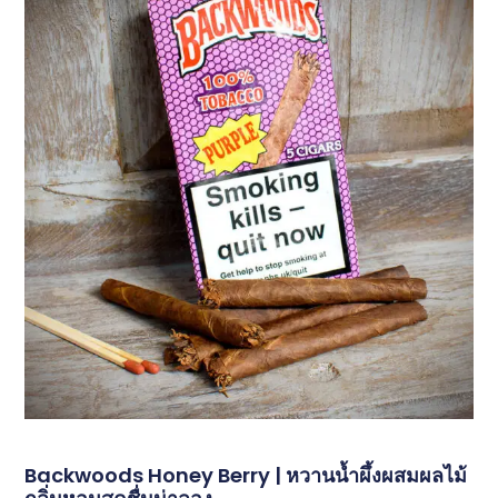
Backwoods Honey Berry | หวานน้ำผึ้งผสมผลไม้