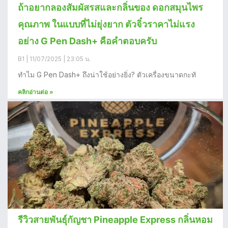
ถ้าอยากลองสัมผัสรสและกลิ่นของ ดอกสมุนไพร
คุณภาพ ในแบบที่ไม่ยุ่งยาก ตัวจิ๋วราคาไม่แรง
อย่าง G Pen Dash+ คือคำตอบครับ
B1
11/07/2025
23:05 น.
ทำไม G Pen Dash+ ถึงน่าใช้อย่างยิ่ง? ตัวเครื่องขนาดกะทั
คลิกอ่านต่อ »
รีวิวสายพันธุ์กัญชา Pineapple Express กลิ่นหอม